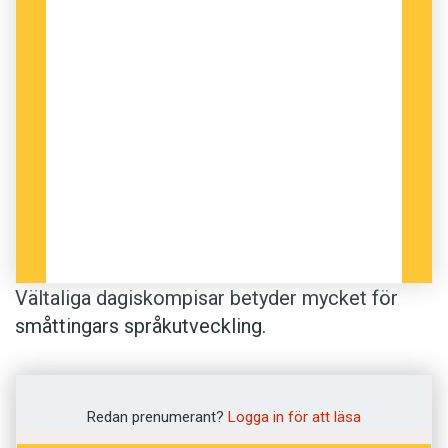
Vältaliga dagiskompisar betyder mycket för
småttingars språkutveckling.
Forskare i psykologi vid University of Virginia
och Ohio state university har gjort en
Redan prenumerant?
Logga in för att läsa
omfattande studie av amerikanska