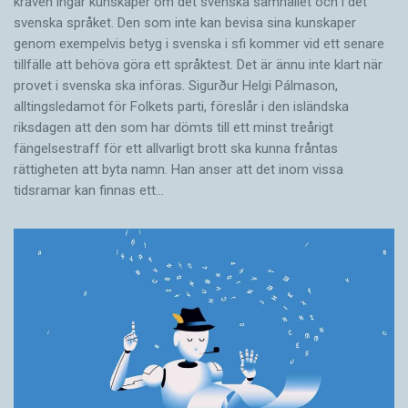
kraven ingår kunskaper om det svenska samhället och i det
svenska språket. Den som inte kan bevisa sina kunskaper
genom exempelvis betyg i svenska i sfi kommer vid ett senare
tillfälle att behöva göra ett språktest. Det är ännu inte klart när
provet i svenska ska införas. Sigurður Helgi Pálmason,
alltingsledamot för Folkets parti, föreslår i den isländska
riksdagen att den som har dömts till ett minst treårigt
fängelsestraff för ett allvarligt brott ska kunna fråntas
rättigheten att byta namn. Han anser att det inom vissa
tidsramar kan finnas ett…