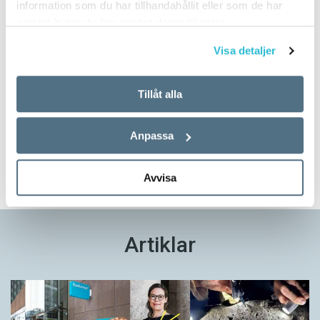
information som du har tillhandahållit eller som de har
samlat in när du har använt deras tjänster.
Visa detaljer
Prova på!
Tillåt alla
Tidningen i brevlådan plus tillgång till webben och digital
läsning med vår app
Anpassa
TVÅ NUMMER FÖR 129 KR!
Avvisa
Artiklar