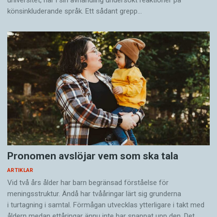
könsinkluderande språk. Ett sådant grepp…
Pronomen avslöjar vem som ska tala
ARTIKLAR
Vid två års ålder har barn begränsad förståelse för
meningsstruktur. Ändå har tvååringar lärt sig grunderna
i turtagning i samtal. Förmågan utvecklas ytterligare i takt med
åldern medan ettåringar ännu inte har snappat upp den. Det