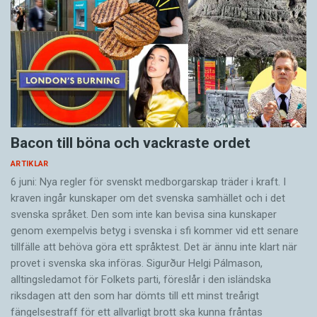
Bacon till böna och vackraste ordet
ARTIKLAR
6 juni: Nya regler för svenskt medborgarskap träder i kraft. I
kraven ingår kunskaper om det svenska samhället och i det
svenska språket. Den som inte kan bevisa sina kunskaper
genom exempelvis betyg i svenska i sfi kommer vid ett senare
tillfälle att behöva göra ett språktest. Det är ännu inte klart när
provet i svenska ska införas. Sigurður Helgi Pálmason,
alltingsledamot för Folkets parti, föreslår i den isländska
riksdagen att den som har dömts till ett minst treårigt
fängelsestraff för ett allvarligt brott ska kunna fråntas