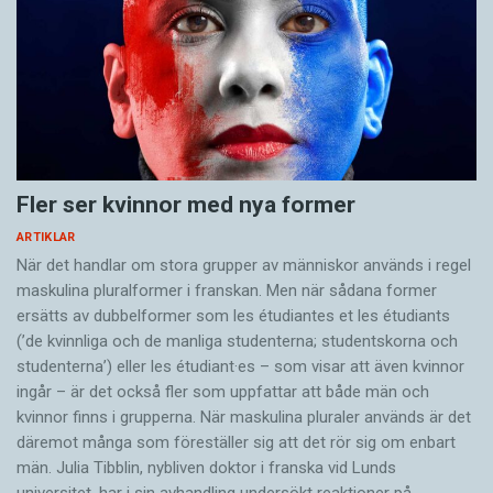
Fler ser kvinnor med nya former
ARTIKLAR
När det handlar om stora grupper av människor används i regel
maskulina pluralformer i franskan. Men när sådana ­former
ersätts av dubbel­former som les étudiantes et les étudiants
(’de kvinnliga och de manliga studenterna; studentskorna och
studenterna’) eller les étudiant·es – som visar att även kvinnor
ingår – är det också fler som uppfattar att både män och
kvinnor finns i grupperna. När maskulina pluraler används är det
där­emot många som föreställer sig att det rör sig om enbart
män. Julia Tibblin, nybliven doktor i franska vid Lunds
universitet, har i sin avhandling undersökt reaktioner på