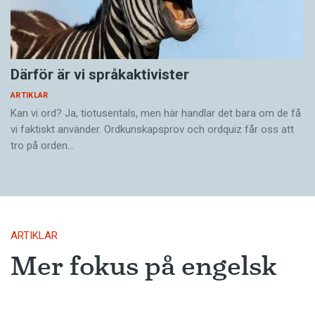
oss, så ska inte heller du röka här’. Att uppfylla
de gemensamma kraven är på så sätt
förutsättningen för att inkluderas i gruppen.
Därför är vi språkaktivister
– Ett sådant här vi kan lätt få en von oben-
ARTIKLAR
effekt. Det är kanske inte alltid
Kan vi ord? Ja, tiotusentals, men här handlar det bara om de få
eftersträvansvärt, avslutar Anna-Malin Karlsson.
vi faktiskt använder. Ordkunskapsprov och ordquiz får oss att
tro på orden…
Nej, sådant tycker vi inte om.
ARTIKLAR
Mer fokus på engelsk
litteratur