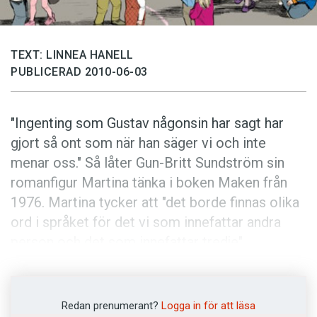
Anmäl till språkpolisen
Föreslå nyord
TEXT: LINNEA HANELL
Annonsera
PUBLICERAD 2010-06-03
Prenumerera
Läs Språktidningen digitalt
"Ingenting som Gustav någonsin har sagt har
Press
gjort så ont som när han säger vi och inte
menar oss." Så låter Gun-Britt Sundström sin
romanfigur Martina tänka i boken Maken från
1976. Martina tycker att "det borde finnas olika
ord i språket för det vi som innefattar andra
person och det som innefattar tredje".
Det lilla pronomenet vi kan ha många olika
betydelser. Ett svenskt vi betecknar både 'jag
Redan prenumerant?
Logga in för att läsa