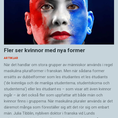
Fler ser kvinnor med nya former
ARTIKLAR
När det handlar om stora grupper av människor används i regel
maskulina pluralformer i franskan. Men när sådana ­former
ersätts av dubbel­former som les étudiantes et les étudiants
(’de kvinnliga och de manliga studenterna; studentskorna och
studenterna’) eller les étudiant·es – som visar att även kvinnor
ingår – är det också fler som uppfattar att både män och
kvinnor finns i grupperna. När maskulina pluraler används är det
där­emot många som föreställer sig att det rör sig om enbart
män. Julia Tibblin, nybliven doktor i franska vid Lunds