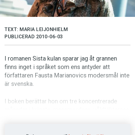
Anmäl till språkpolisen
Föreslå nyord
Annonsera
TEXT: MARIA LEIJONHIELM
Prenumerera
PUBLICERAD 2010-06-03
Läs Språktidningen digitalt
Press
I romanen Sista kulan sparar jag åt grannen
finns inget i språket som ens antyder att
författaren Fausta Marianovics modersmål inte
är svenska.
I boken berättar hon om tre koncentrerade
månader i krigets, massmordens, våldtäkternas
och förnedringens Bosnien. Flykten från
ödeläggelsen och den akuta livsfaran var över
när hon i oktober 1992 kom till Ystad med färja