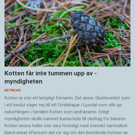
Kotten får inte tummen upp av ­
myndigheten
ARTIKLAR
Kotten är inte ett lämpligt förnamn. Det anser Skatte­verket som
i ett beslut säger nej till ett föräldra­par i Ljusdal som ville ge
nykomlingen i familjen Kotten som andranamn. Enligt
myndigheten skulle namnet kunna leda till obehag för bäraren.
Kotten anses heller inte vara förenligt med svenskt namnskick
bland annat eftersom det rör sig om den bestämda formen av