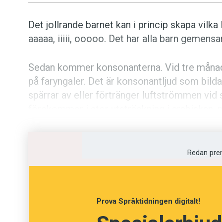
Det jollrande barnet kan i princip skapa vilk
aaaaa, iiiii, ooooo. Det har alla barn gemensa
Sedan kommer konsonanterna. Vid tre månader
på faryngaler. Det är konsonantljud som bild
spärrar av eller förtränger luftströmmen vid
förekommer i stor utsträckning i arabiskan, m
barnen befinner sig i arabvärlden får de allts
de sin hemvist i någon annan del av världen ty
Redan pre
Rent tekniskt beror faryngalerna hos det lilla
växer fortsätter barnet därför inte att produc
uppmuntras till det, och faryngal-ljuden går öv
Prova Språktidningen digitalt!