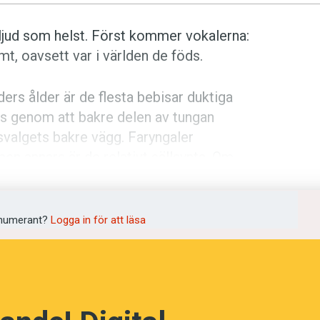
a ljud som helst. Först kommer vokalerna:
mt, oavsett var i världen de föds.
s ålder är de flesta bebisar duktiga
as genom att bakre delen av tungan
 svalgets bakre vägg. Faryngaler
en annars är de relativt sällsynta. Om
å beröm för sina fina språkljud, men har
cker folk bara att ungarna gurglar fint.
numerant?
Logga in för att läsa
 barnet på att halsen är kort. När halsen
era de här ljuden, om det inte
er i g-ljud.