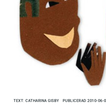
Kviss
Podden
Anmäl till 
Föreslå nyo
Annonsera
Prenumerer
Läs Språkti
Press
TEXT: CATHARINA GISBY
PUBLICERAD 2010-06-