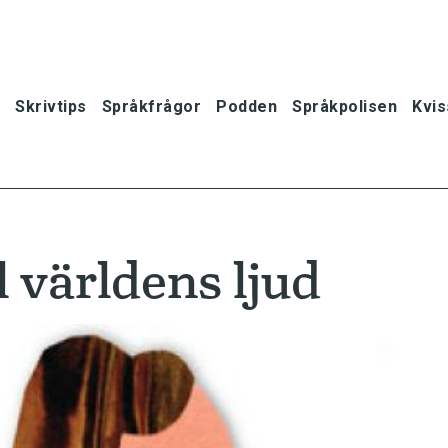
Skrivtips
Språkfrågor
Podden
Språkpolisen
Kvis
l världens ljud
oner