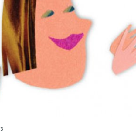
språkpolisen
rd
a
dningen digitalt
03