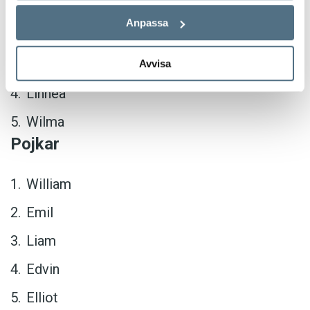
Ellen
Anpassa
Saga
Emma
Avvisa
Linnéa
Wilma
Pojkar
William
Emil
Liam
Edvin
Elliot