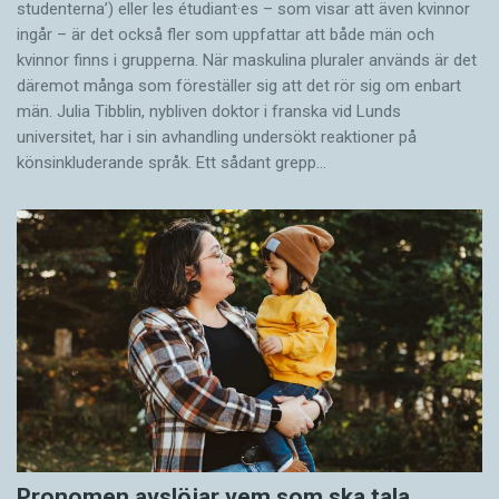
studenterna’) eller les étudiant·es – som visar att även kvinnor
ingår – är det också fler som uppfattar att både män och
kvinnor finns i grupperna. När maskulina pluraler används är det
där­emot många som föreställer sig att det rör sig om enbart
män. Julia Tibblin, nybliven doktor i franska vid Lunds
universitet, har i sin avhandling undersökt reaktioner på
könsinkluderande språk. Ett sådant grepp…
Pronomen avslöjar vem som ska tala