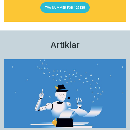
TVÅ NUMMER FÖR 129 KR!
Artiklar