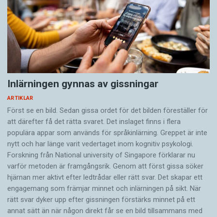
Inlärningen gynnas av gissningar
ARTIKLAR
Först se en bild. Sedan gissa ordet för det bilden föreställer för
att därefter få det rätta svaret. Det inslaget finns i flera
populära appar som används för språkinlärning. Greppet är inte
nytt och har länge varit vedertaget inom kognitiv psykologi.
Forskning från National university of Singa­pore förklarar nu
varför metoden är framgångsrik. Genom att först gissa ­söker
hjärnan mer aktivt ­efter ledtrådar eller rätt svar. Det skapar ett
engagemang som främjar minnet och inlärningen på sikt. När
rätt svar dyker upp efter gissningen förstärks minnet på ett
annat sätt än när någon direkt får se en bild tillsammans med