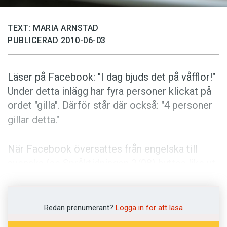
Anmäl till språkpolisen
Föreslå nyord
TEXT: MARIA ARNSTAD
PUBLICERAD 2010-06-03
Annonsera
Prenumerera
Läser på Facebook: "I dag bjuds det på våfflor!"
Läs Språktidningen digitalt
Under detta inlägg har fyra personer klickat på
Press
ordet "gilla". Därför står där också: "4 personer
gillar detta."
När Facebook översattes från engelska till
svenska (se Språktidningen 3/08) byttes like ut
mot gilla, vilket har fått vidare språkliga följder.
Förutom att fyra personer har klickat på "gilla"
under våffelinlägget har tre personer valt att
Redan prenumerant?
Logga in för att läsa
skriva egna kommentarer. De lyder: "Mmmm,