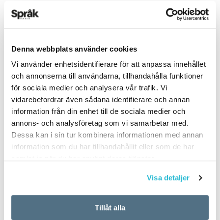
ARTIKLAR
OKATEGORISERADE
Denna webbplats använder cookies
5 vanligaste
Vi använder enhetsidentifierare för att anpassa innehållet
svenskspråkiga första
och annonserna till användarna, tillhandahålla funktioner
för sociala medier och analysera vår trafik. Vi
förnamnen för nyfödda
vidarebefordrar även sådana identifierare och annan
information från din enhet till de sociala medier och
i Finland 2017
annons- och analysföretag som vi samarbetar med.
Dessa kan i sin tur kombinera informationen med annan
information som du har tillhandahållit eller som de har
TEXT:
ANDERS SVENSSON
samlat in när du har använt deras tjänster.
PUBLICERAD 2018-06-14
Visa detaljer
Flickor
Tillåt alla