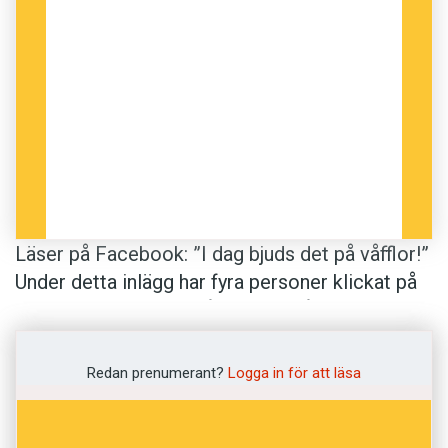
Läser på Facebook: ”I dag bjuds det på våfflor!”
Under detta inlägg har fyra personer klickat på
ordet ”gilla”. Därför står där också: ”4 personer
gillar detta.”
Redan prenumerant?
Logga in för att läsa
När Facebook översattes från engelska till
svenska (se Språktidningen 3/08) byttes like ut