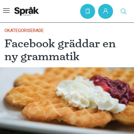
OKATEGORISERADE
Facebook gräddar en
Hem
ny grammatik
Artiklar
Krönikor
Språkfrågor
Skrivtips
Bokrecensioner
Kviss
Podden