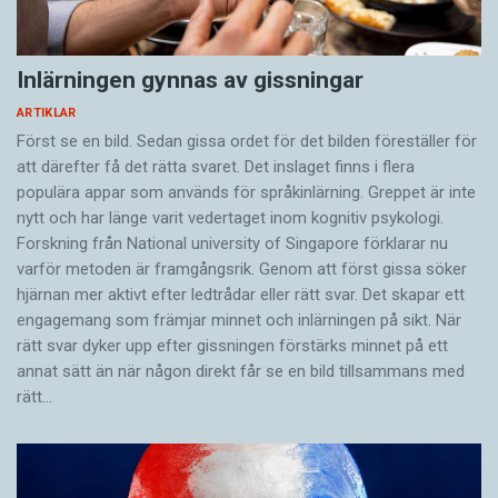
Inlärningen gynnas av gissningar
ARTIKLAR
Först se en bild. Sedan gissa ordet för det bilden föreställer för
att därefter få det rätta svaret. Det inslaget finns i flera
populära appar som används för språkinlärning. Greppet är inte
nytt och har länge varit vedertaget inom kognitiv psykologi.
Forskning från National university of Singa­pore förklarar nu
varför metoden är framgångsrik. Genom att först gissa ­söker
hjärnan mer aktivt ­efter ledtrådar eller rätt svar. Det skapar ett
engagemang som främjar minnet och inlärningen på sikt. När
rätt svar dyker upp efter gissningen förstärks minnet på ett
annat sätt än när någon direkt får se en bild tillsammans med
rätt…