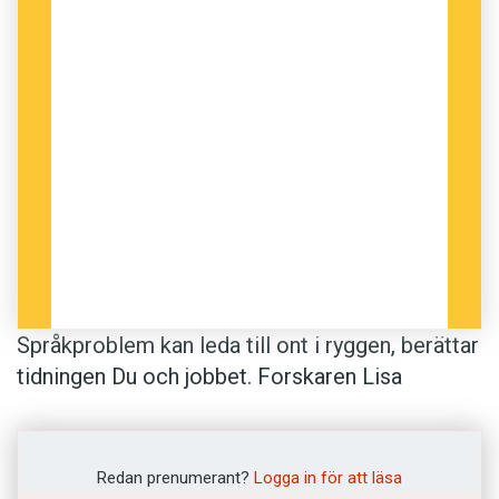
Språkproblem kan leda till ont i ryggen, berättar
tidningen Du och jobbet. Forskaren Lisa
Schmidt vid IVL Svenska miljöinstitutet i
Stockholm har studerat kvinnors arbetsmiljö i
fem industrier. Kvinnorna i industrin har ofta
Redan prenumerant?
Logga in för att läsa