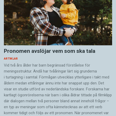
Pronomen avslöjar vem som ska tala
ARTIKLAR
Vid två års ålder har barn begränsad förståelse för
meningsstruktur. Ändå har tvååringar lärt sig grunderna
i turtagning i samtal. Förmågan utvecklas ytterligare i takt med
åldern medan ettåringar ännu inte har snappat upp den. Det
visar en studie utförd av nederländska forskare. Forskarna har
kartlagt ögonrörelserna när barn i olika åldrar tittade på filmklipp
där dialogen mellan två personer bland annat innehöll frågor –
en typ av meningar som ofta kännetecknas av att ett verb
kommer tidigt och följs av ett pronomen. När pronomenet var