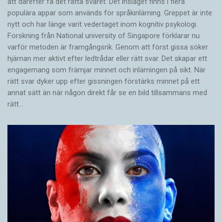
att därefter få det rätta svaret. Det inslaget finns i flera
populära appar som används för språkinlärning. Greppet är inte
nytt och har länge varit vedertaget inom kognitiv psykologi.
Forskning från National university of Singa­pore förklarar nu
varför metoden är framgångsrik. Genom att först gissa ­söker
hjärnan mer aktivt ­efter ledtrådar eller rätt svar. Det skapar ett
engagemang som främjar minnet och inlärningen på sikt. När
rätt svar dyker upp efter gissningen förstärks minnet på ett
annat sätt än när någon direkt får se en bild tillsammans med
rätt…