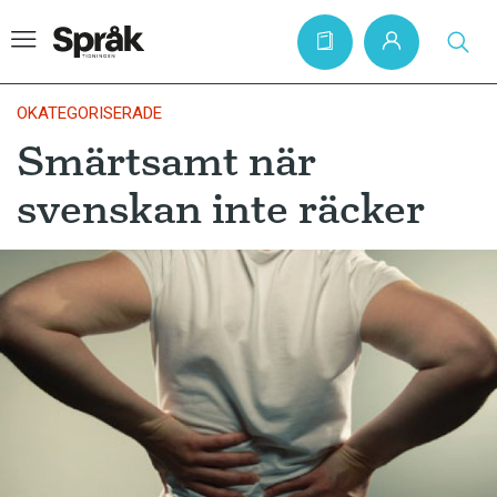
OKATEGORISERADE
Smärtsamt när
Hem
svenskan inte räcker
Artiklar
Krönikor
Språkfrågor
Skrivtips
Bokrecensioner
Kviss
Podden