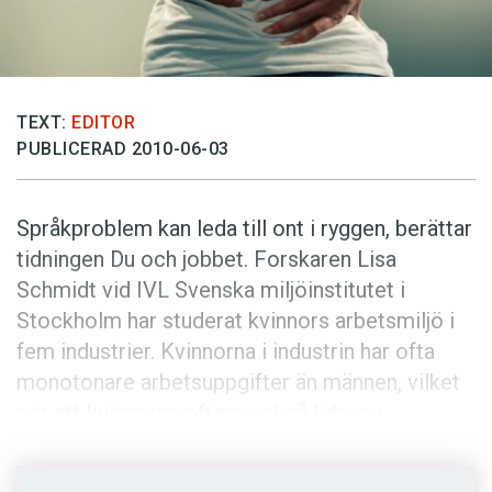
Anmäl till språkpolisen
Föreslå nyord
Annonsera
TEXT:
EDITOR
Prenumerera
PUBLICERAD 2010-06-03
Läs Språktidningen digitalt
Press
Språkproblem kan leda till ont i ryggen, berättar
tidningen Du och jobbet. Forskaren Lisa
Schmidt vid IVL Svenska miljöinstitutet i
Stockholm har studerat kvinnors arbetsmiljö i
fem industrier. Kvinnorna i industrin har ofta
monotonare arbetsuppgifter än männen, vilket
gör att kvinnorna oftare också lider av
belastningsskador, bland annat i form av
ryggont.