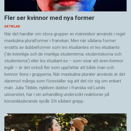
Fler ser kvinnor med nya former
ARTIKLAR
När det handlar om stora grupper av människor används i regel
maskulina pluralformer i franskan. Men när sådana ­former
ersätts av dubbel­former som les étudiantes et les étudiants
(’de kvinnliga och de manliga studenterna; studentskorna och
studenterna’) eller les étudiant·es – som visar att även kvinnor
ingår – är det också fler som uppfattar att både män och
kvinnor finns i grupperna. När maskulina pluraler används är det
där­emot många som föreställer sig att det rör sig om enbart
män. Julia Tibblin, nybliven doktor i franska vid Lunds
universitet, har i sin avhandling undersökt reaktioner på
könsinkluderande språk. Ett sådant grepp…