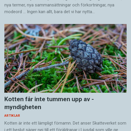
nya termer, nya samman­sättningar och förkortningar, nya
modeord … Ingen kan allt, bara det vi har nytta…
Kotten får inte tummen upp av ­
myndigheten
ARTIKLAR
Kotten är inte ett lämpligt förnamn. Det anser Skatte­verket som
i ett beslut säger nej till ett föräldra­par i Ljusdal som ville ge