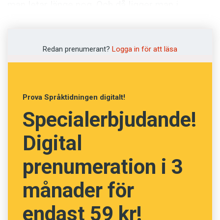
Anmäl till språkpolisen
man letar länge nog. Och då ligger man i
riskzonen för att vara cyberkondriker, det vill
Föreslå nyord
säga näthypokondriker."
Annonsera
Redan prenumerant?
Logga in för att läsa
Prenumerera
Läs Språktidningen digitalt
Press
Prova Språktidningen digitalt!
Specialerbjudande!
Digital
prenumeration i 3
månader för
endast 59 kr!