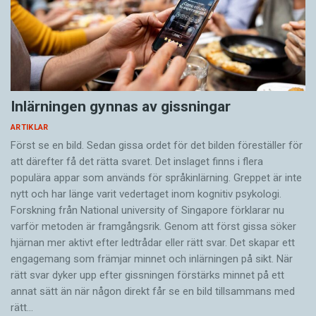
Inlärningen gynnas av gissningar
ARTIKLAR
Först se en bild. Sedan gissa ordet för det bilden föreställer för
att därefter få det rätta svaret. Det inslaget finns i flera
populära appar som används för språkinlärning. Greppet är inte
nytt och har länge varit vedertaget inom kognitiv psykologi.
Forskning från National university of Singa­pore förklarar nu
varför metoden är framgångsrik. Genom att först gissa ­söker
hjärnan mer aktivt ­efter ledtrådar eller rätt svar. Det skapar ett
engagemang som främjar minnet och inlärningen på sikt. När
rätt svar dyker upp efter gissningen förstärks minnet på ett
annat sätt än när någon direkt får se en bild tillsammans med
rätt…