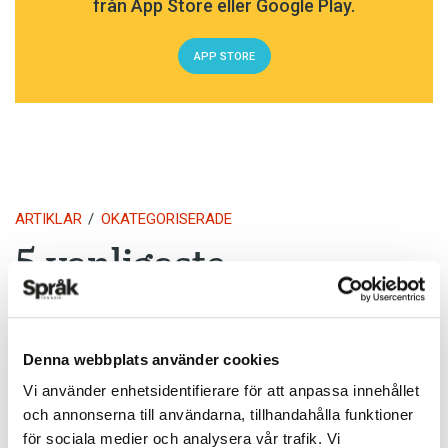
från App Store eller Google Play.
APP STORE
ARTIKLAR
OKATEGORISERADE
5 vanligaste
svenskspråkiga första
förnamnen för nyfödda
Denna webbplats använder cookies
i Finland 2017
Vi använder enhetsidentifierare för att anpassa innehållet
och annonserna till användarna, tillhandahålla funktioner
TEXT:
ANDERS SVENSSON
för sociala medier och analysera vår trafik. Vi