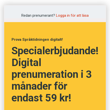
oro. Norrbottens-Kuriren rapporterar om
cyberkondrin, som fenomenet kallas: ”Minsta
Redan prenumerant?
Logga in för att läsa
lilla krämpa kan tyda på något allvarligt bara
man letar länge nog. Och då ligger man i
riskzonen för att vara cyberkondriker, det vill
Prova Språktidningen digitalt!
säga näthypokondriker.”
Specialerbjudande!
Digital
prenumeration i 3
månader för
endast 59 kr!