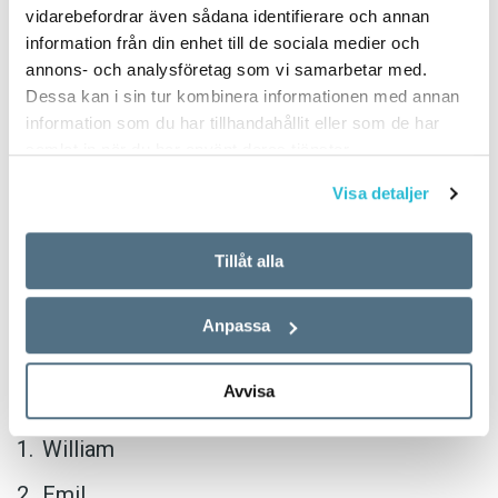
PUBLICERAD 2018-06-14
vidarebefordrar även sådana identifierare och annan
information från din enhet till de sociala medier och
annons- och analysföretag som vi samarbetar med.
Flickor
Dessa kan i sin tur kombinera informationen med annan
information som du har tillhandahållit eller som de har
samlat in när du har använt deras tjänster.
Ellen
Visa detaljer
Saga
Emma
Tillåt alla
Linnéa
Anpassa
Wilma
Pojkar
Avvisa
William
Emil