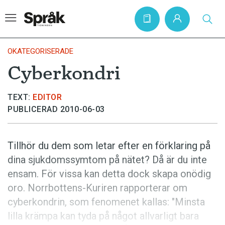
OKATEGORISERADE
Cyberkondri
Hem
TEXT:
EDITOR
Artiklar
PUBLICERAD 2010-06-03
Krönikor
Språkfrågor
Tillhör du dem som letar efter en förklaring på
Skrivtips
dina sjukdomssymtom på nätet? Då är du inte
ensam. För vissa kan detta dock skapa onödig
Bokrecensioner
oro. Norrbottens-Kuriren rapporterar om
Kviss
cyberkondrin, som fenomenet kallas: "Minsta
Podden
lilla krämpa kan tyda på något allvarligt bara