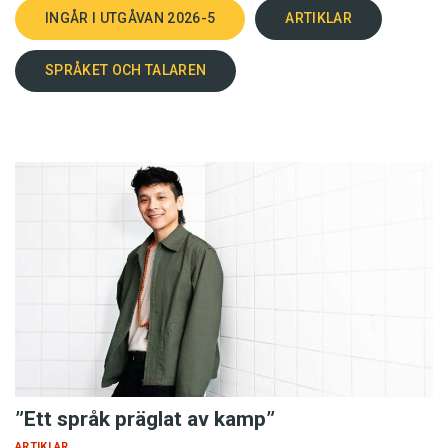
INGÅR I UTGÅVAN 2026-5
ARTIKLAR
SPRÅKET OCH TALAREN
”Ett språk präglat av kamp”
ARTIKLAR