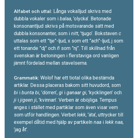
Långa vokalljud skrivs med
Alfabet och uttal:
dubbla vokaler som i
balaa
, ’olycka’. Betonade
konsonantljud skrivs på motsvarande sätt med
dubbla konsonanter, som i
nitt
, ’tjugo’. Bokstaven
c
uttalas som ett ”tje”-ljud, x som ett ”ach”-ljud, j som
ett tonande ”dj” och
ñ
som ”nj”. Till skillnad från
svenskan är betoningen i flerstaviga ord vanligen
jämnt fördelad ­mellan stavelserna.
Wolof har ett tiotal olika bestämda
Grammatik:
artiklar. Dessa placeras bakom sitt huvudord, som
bi
i
bunta bi
, ’dörren’,
gi
i
ganaar gi
, ’kycklingen’ och
ji
i
jigeen ji
, ’kvinnan’. Verben är oböjliga. Tempus
anges i stället med partiklar som även ­visar vem
som utför handlingen. Verbet
lekk
, ’äta’, uttrycker till
exempel dåtid med hjälp av partikeln
naa
i
lekk naa
,
’jag åt’.