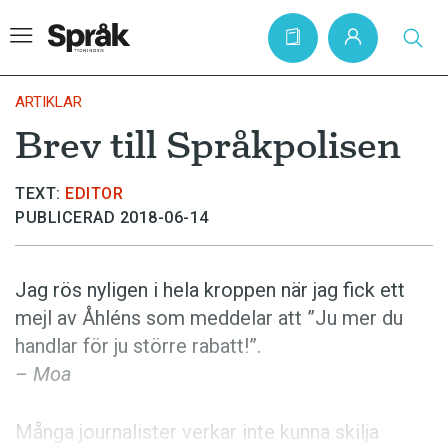
ARTIKLAR
Brev till Språkpolisen
Hem
TEXT:
EDITOR
Artiklar
PUBLICERAD 2018-06-14
Krönikor
Språkfrågor
Jag rös nyligen i hela kroppen när jag fick ett
Skrivtips
mejl av Åhléns som meddelar att ”Ju mer du
handlar för ju större rabatt!”.
Bokrecensioner
– Moa
Kviss
Podden
Många journalister verkar inte kunna skilja