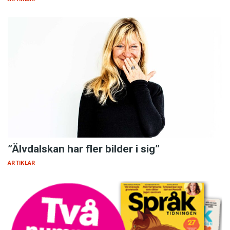
”Älvdalskan har fler bilder i sig”
ARTIKLAR