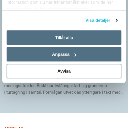
information som du har tillhandahållit eller som de har
samlat in när du har använt deras tjänster.
Visa detaljer
Tillåt alla
Anpassa
Pronomen avslöjar vem som ska tala
Avvisa
ARTIKLAR
Vid två års ålder har barn begränsad förståelse för
meningsstruktur. Ändå har tvååringar lärt sig grunderna
i turtagning i samtal. Förmågan utvecklas ytterligare i takt med…