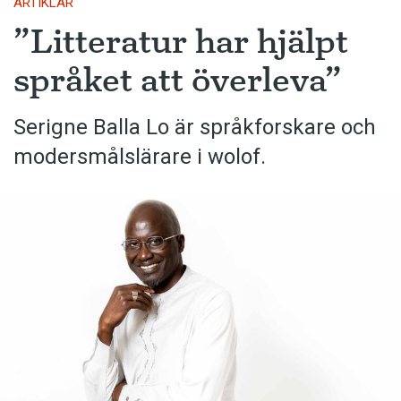
ARTIKLAR
”Litteratur har hjälpt
språket att överleva”
Serigne Balla Lo är språkforskare och
moders­målslärare i wolof.