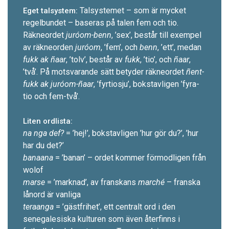
Talsystemet – som är mycket
Eget talsystem:
regelbundet – baseras på talen fem och tio.
Räkneordet
juróom-benn
, ’sex’, består till exempel
av räkneorden
juróom
, ’fem’, och
benn
, ’ett’, medan
fukk ak ñaar
, ’tolv’, består av
fukk
, ’tio’, och
ñaar
,
’två’. På motsvarande sätt betyder räkneordet
ñent-
fukk ak juróom-ñaar
, ’fyrtiosju’, bokstavligen ’fyra-
tio och fem-två’.
Liten ordlista:
na nga def?
= ’hej!’, bokstavligen ’hur gör du?’, ’hur
har du det?’
banaana
= ’banan’ – ordet kommer förmodligen från
wolof
marse
= ’marknad’, av franskans
marché
– franska
lånord är vanliga
teraanga
= ’gästfrihet’, ett centralt ord i den
senegalesiska kulturen som även återfinns i