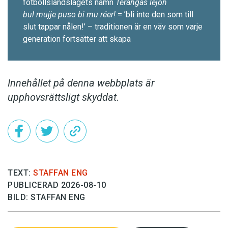
fotbollslands­lagets namn
Terangas lejon
bul mujje puso bi mu réer!
= ’bli inte den som till
slut tappar nålen!’ – traditionen är en väv som varje
generation fortsätter att skapa
Innehållet på denna webbplats är
upphovsrättsligt skyddat.
TEXT:
STAFFAN ENG
PUBLICERAD 2026-08-10
BILD: STAFFAN ENG