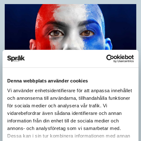
Denna webbplats använder cookies
Fler ser kvinnor med nya former
Vi använder enhetsidentifierare för att anpassa innehållet
ARTIKLAR
och annonserna till användarna, tillhandahålla funktioner
När det handlar om stora grupper av människor används i regel
för sociala medier och analysera vår trafik. Vi
maskulina pluralformer i franskan. Men när sådana ­former
vidarebefordrar även sådana identifierare och annan
ersätts av dubbel­former som les étudiantes…
information från din enhet till de sociala medier och
annons- och analysföretag som vi samarbetar med.
Dessa kan i sin tur kombinera informationen med annan