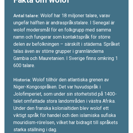
Wolof har 18 miljoner talare, varav
Antal talare:
ungefär hälften är andra­språkstalare. I Senegal är
wolof modersmål för en folkgrupp med samma
namn och fungerar som kontaktspråk för större
delen av befolkningen – särskilt i städerna. Språket
talas även av större grupper i grannländerna
Gambia och Mauretanien. I Sverige finns omkring 1
600 talare.
Wolof tillhör den ­atlantiska grenen av
Historia:
Niger-Kongo­språken. Det var huvudspråk i
Jolofimperiet, som under sin storhetstid på 1400-
talet omfattade stora ­landområden i västra Afrika.
Under den franska kolonialtiden blev wolof ett
viktigt språk för handel och den islamiska sufiska
mouridism-rörelsen, vilket har bidragit till språkets
starka ställning i dag.