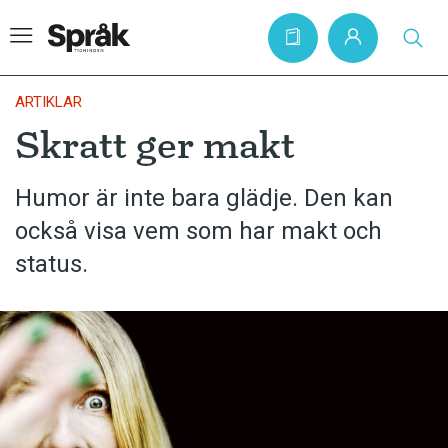
ARTIKLAR
Skratt ger makt
Hem
Humor är inte bara glädje. Den kan
Artiklar
också visa vem som har makt och
Krönikor
status.
Språkfrågor
Skrivtips
Bokrecensioner
Kviss
Podden