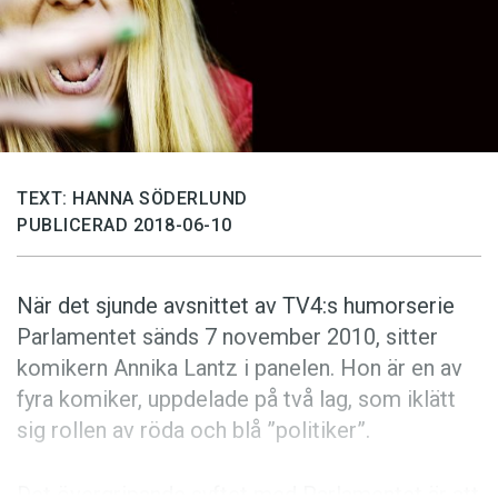
Anmäl till språkpolisen
Föreslå nyord
Annonsera
Prenumerera
Läs Språktidningen digitalt
TEXT: HANNA SÖDERLUND
Press
PUBLICERAD 2018-06-10
När det sjunde avsnittet av TV4:s humorserie
Parlamentet sänds 7 november 2010, sitter
komikern Annika Lantz i panelen. Hon är en av
fyra komiker, uppdelade på två lag, som iklätt
sig rollen av röda och blå ”politiker”.
Det övergripande syftet med Parlamentet är att