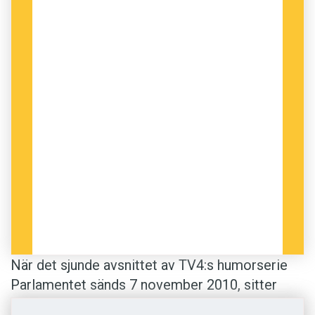
vilket innebär att det krävs någon som skämtar
och någon som lyssnar på skämtet. Ett
framgångsrikt skämt kräver även att någon ger
sin bekräftelse, vanligtvis att någon skrattar.
Därför kan även ”dåliga” skämt eller skämt som
ses som lite låga, till exempel ordvitsar, också
bli framgångsrika:
Det var inte kul för kannibalen som kom
för sent till middagen. Han fick kalla
handen.
Människor skrattar alltså inte bara för att de
När det sjunde avsnittet av TV4:s humorserie
faktiskt uppskattar ett skämt, utan också för att
Parlamentet sänds 7 november 2010, sitter
ge sin bekräftelse: ”Jag förstår att du försökte
komikern Annika Lantz i panelen. Hon är en av
skämta och jag visar det genom att bidra med