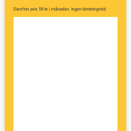
grad
Därefter pris 59 kr i månaden. Ingen bindningstid.
David:
Ääej
Moderatorn:
Okej
Annika:
Mona Sahlin är intresserad av
tennis, det är ju en borgarsport ((allvarlig
min, rynkade ögonbryn))
Moderatorn:
Aa
Annika:
Jag är förbannad
Josephine:
Jaa