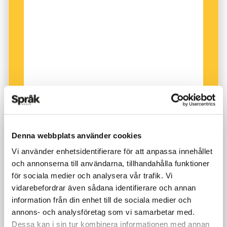
Annika:
Jag är förbannad
David:
Men han sa det att han fick otroligt
Josephine:
Jaa
mycket energi sa han
Moderatorn:
Är det
det
som är allvarligt
Marika:
SKRATTAR
menar du?
Josephine:
SKRATTAR
De allra flesta skriver under på att humor är
något som är glädjefyllt, som uppskattas och
Annika:
Jamen jag tycker att det är viktigt
rankas högt när det gäller att välja umgänge.
att att vi inte drar …
Denna webbplats använder cookies
Humor kan höja stämningen och ses som en
Vi använder enhetsidentifierare för att anpassa innehållet
social kompetens.
Moderatorn:
Och mycket utstrålning
och annonserna till användarna, tillhandahålla funktioner
också eller
för sociala medier och analysera vår trafik. Vi
Under åtta år har jag forskat om humor i samtal,
vidarebefordrar även sådana identifierare och annan
information från din enhet till de sociala medier och
i syfte att undersöka hur humorn kan upprätta
David:
^Jaha^
annons- och analysföretag som vi samarbetar med.
maktrelationer. Detta genom sättet man
Dessa kan i sin tur kombinera informationen med annan