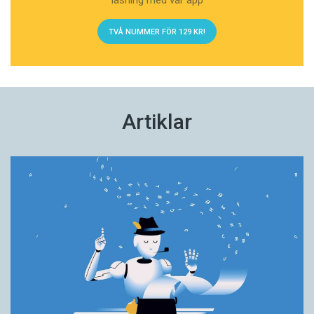
läsning med vår app
TVÅ NUMMER FÖR 129 KR!
Artiklar