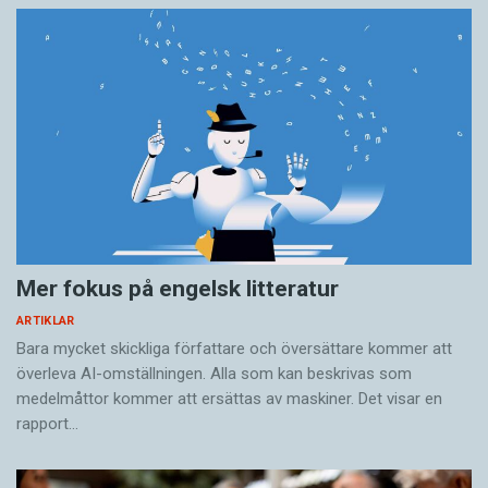
Pokazać gdzie
komuś raki zimują
= ’Visa någon var
kräftorna övervintrar’ – motsvarar ’ge någon en
läxa’.
Mer fokus på engelsk litteratur
ARTIKLAR
Bara mycket skickliga författare och översättare ­kommer att
överleva AI-omställningen. Alla som kan beskrivas som
medelmåttor kommer att ersättas av maskiner. Det visar en
rapport…