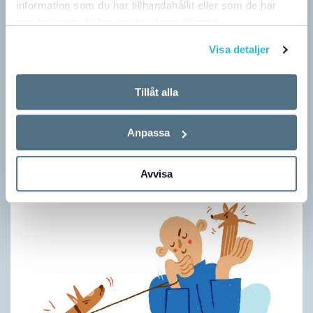
information som du har tillhandahållit eller som de har
samlat in när du har använt deras tjänster.
Visa detaljer
Tillåt alla
Pronomen avslöjar vem som ska tala
ARTIKLAR
Anpassa
Vid två års ålder har barn begränsad förståelse för
meningsstruktur. Ändå har tvååringar lärt sig grunderna
i turtagning i samtal. Förmågan utvecklas ytterligare i takt med…
Avvisa