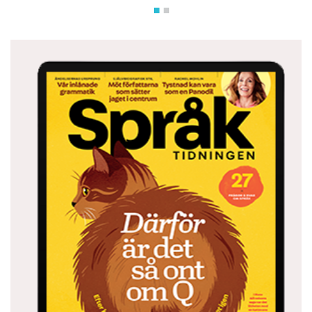
40 miljoner
…talar polska i världen, framför allt i Polen. I
Sverige finns omkring 76 000 talare, vilket gör
polskan till landets sjätte största språk.
Liten polsk ordlista