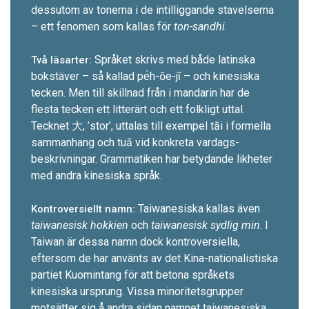
dessutom av tonerna i de intilliggande stavelserna
– ett fenomen som kallas för
ton-sandhi.
Språket skrivs med både latinska
Två läsarter:
bokstäver – så ­kallad pe̍h-ōe-jī – och kinesiska
tecken. Men till skillnad från i mandarin har de
flesta tecken ett litterärt och ett folkligt uttal.
Tecknet 大, ’stor’, uttalas till exempel tāi i formella
sammanhang och tuā vid konkreta vardags­
beskrivningar. Grammatiken har betydande likheter
med andra kinesiska språk.
Taiwanesiska kallas även
Kontroversiellt namn:
taiwanesisk hokkien
och
taiwanesisk sydlig min
. I
Taiwan är dessa namn dock kontrover­siella,
eftersom de har använts av det Kina-nationalistiska
partiet Kuomintang för att betona språkets
kinesiska ursprung. Vissa minoritets­grupper
motsätter sig å andra sidan namnet taiwanesiska,