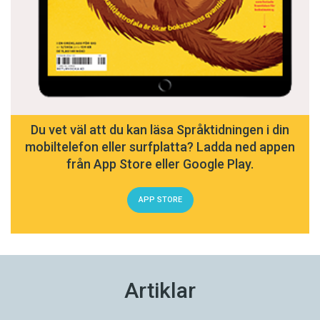
Cześć!
= ’hej!’
Du vet väl att du kan läsa Språktidningen i din
Ogórek
= ’gurka’ – ordet är sannolikt ett lån från
mobiltelefon eller surfplatta? Ladda ned appen
polskan.
från App Store eller Google Play.
Czerwiec
= ’juni’, av
czerw,
som betyder ’fluglarv’ –
APP STORE
flera månader har egendomliga namn.
Zgrzyt
= ’gnissel’ –
onomatopoetiska
,
ljudhärmande, ord är vanliga.
Artiklar
Po ptokach
= ’efter fåglarna’ – uttrycker att något är
oåterkalleligen förlorat.