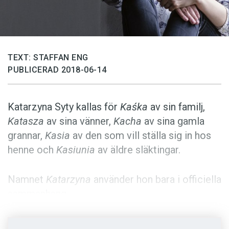
Anmäl till språkpolisen
Föreslå nyord
Annonsera
TEXT: STAFFAN ENG
Prenumerera
PUBLICERAD 2018-06-14
Läs Språktidningen digitalt
Press
Katarzyna Syty kallas för
Kaśka
av sin familj,
Katasza
av sina vänner,
Kacha
av sina gamla
grannar,
Kasia
av den som vill ställa sig in hos
henne och
Kasiunia
av äldre släktingar.
Namnet
Katarzyna
använder hon bara i officiella
sammanhang.
– Smeknamnen beskriver vilken relation jag har