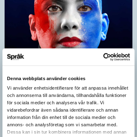
Fler ser kvinnor med nya former
ARTIKLAR
När det handlar om stora grupper av människor används i regel
Denna webbplats använder cookies
maskulina pluralformer i franskan. Men när sådana ­former
Vi använder enhetsidentifierare för att anpassa innehållet
ersätts av dubbel­former som les étudiantes…
och annonserna till användarna, tillhandahålla funktioner
för sociala medier och analysera vår trafik. Vi
vidarebefordrar även sådana identifierare och annan
information från din enhet till de sociala medier och
annons- och analysföretag som vi samarbetar med.
Dessa kan i sin tur kombinera informationen med annan