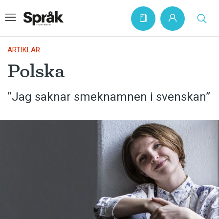
ARTIKLAR
Polska
Hem
”Jag saknar smeknamnen i svenskan”
Artiklar
Krönikor
Språkfrågor
Skrivtips
Bokrecensioner
Kviss
Podden