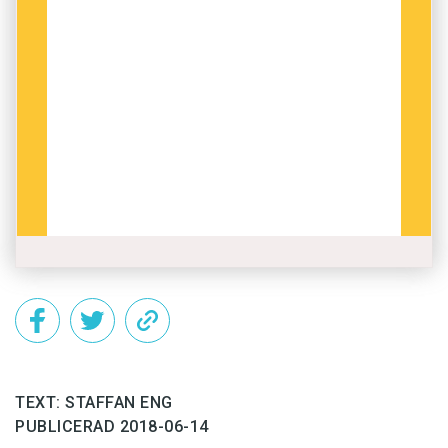
Alfabet:
Polskan har flera bokstäver som är anpassade till
språkets många språkljud,
fonem
: nasalvokalerna ą
uttalas ”ong” och ę ”äng”. Vokalen ó uttalas ”o”.
Konsonanterna ć uttalas ”tch” som i ”chess”, ń
uttalas ”gn” som i
champagne
, ś uttalas ”kj” som i
kjol
. Ź är ett tonande
sje
-ljud och ż uttalas som ź,
fast hårdare. Ł är ett engelskt
w
-ljud.
Presidentnamnet
Wałęsa
uttalas alltså inte ”valesa”
utan ”vaoängsa”.
Grammatik:
I satser med negerade pronomen, som
ingen
, ska
övriga ord i satsen som kan negeras också stå i
TEXT: STAFFAN ENG
negerad form. Satsen
nikt nic nie wie
, ’ingen vet
PUBLICERAD 2018-06-14
någonting’, betyder till exempel ordagrant ’ingen