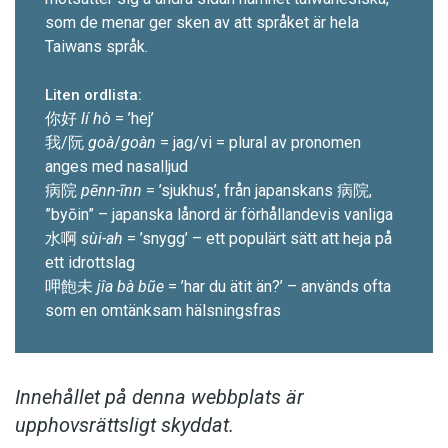
som de menar ger sken av att språket är hela
Taiwans språk.
Liten ordlista:
你好
lí hò
= ’hej’
我/阮
goà
/
goàn
= jag/vi = ­plural av pronomen
anges med nasalljud
病院
pēnn-īnn
= ’sjukhus’, från japanskans 病院,
”byōin” – japanska lånord är för­hållandevis vanliga
水啊
sùi-ah
= ’snygg’ – ett populärt sätt att heja på
ett idrottslag
呷飽未
jîa bà bũe
= ’har du ätit än?’ – används ofta
som en omtänksam hälsningsfras
Innehållet på denna webbplats är
upphovsrättsligt skyddat.