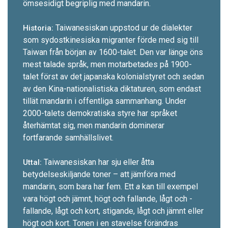
ömsesidigt begriplig med mandarin.
Taiwanesiskan uppstod ur de dialekter
Historia:
som sydost­kinesiska migranter förde med sig till
Taiwan från början av 1600-t­alet. Den var länge öns
mest talade språk, men motarbetades på 1900-
talet först av det japanska kolonialstyret och sedan
av den Kina-nationalistiska diktaturen, som endast
tillät mandarin i offentliga sammanhang. Under
2000-talets demokratiska styre har språket
återhämtat sig, men mandarin dominerar
fortfarande samhällslivet.
Taiwanesiskan har sju eller åtta
Uttal:
betydelseskiljande toner – att jämföra med
mandarin, som bara har fem. Ett
a
kan till exempel
vara högt och jämnt, högt och fallande, lågt och ­
fallande, lågt och kort, stigande, lågt och jämnt ­eller
högt och kort. Tonen i en stavelse förändras