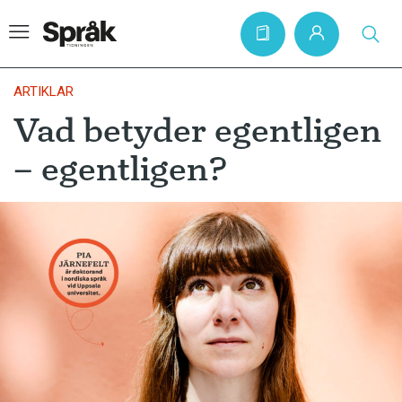
ARTIKLAR
Vad betyder egentligen
Hem
– egentligen?
Artiklar
Krönikor
Språkfrågor
Skrivtips
Bokrecensioner
Kviss
Podden