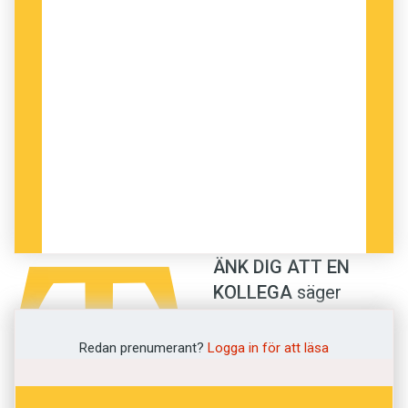
T
ÄNK DIG ATT EN
KOLLEGA
säger
följande mening till
dig: ”Mötet börjar
Redan prenumerant?
Logga in för att läsa
egentligen klockan
10.” Börjar mötet