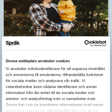
Pronomen avslöjar vem som ska tala
ARTIKLAR
Vid två års ålder har barn begränsad förståelse för
Denna webbplats använder cookies
meningsstruktur. Ändå har tvååringar lärt sig grunderna
Vi använder enhetsidentifierare för att anpassa innehållet
i turtagning i samtal. Förmågan utvecklas ytterligare i takt med…
och annonserna till användarna, tillhandahålla funktioner
för sociala medier och analysera vår trafik. Vi
vidarebefordrar även sådana identifierare och annan
information från din enhet till de sociala medier och
annons- och analysföretag som vi samarbetar med.
Dessa kan i sin tur kombinera informationen med annan
information som du har tillhandahållit eller som de har