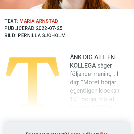
Anmäl till språkpolisen
Föreslå nyord
TEXT:
MARIA ARNSTAD
Annonsera
PUBLICERAD 2022-07-25
Prenumerera
BILD: PERNILLA SJÖHOLM
T
Läs Språktidningen digitalt
ÄNK DIG ATT EN
Press
KOLLEGA
säger
följande mening till
dig: ”Mötet börjar
egentligen klockan
10.” Börjar mötet
klockan 10? Den
frågan ställde Pia
Järnefelt till 64 personer, varav 39 hade
svenska som förstaspråk och 25 svenska som