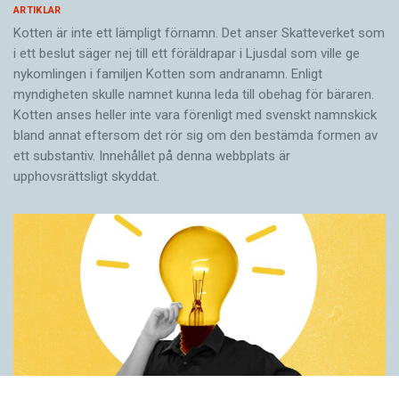
ARTIKLAR
Kotten är inte ett lämpligt förnamn. Det anser Skatte­verket som
i ett beslut säger nej till ett föräldra­par i Ljusdal som ville ge
nykomlingen i familjen Kotten som andranamn. Enligt
myndigheten skulle namnet kunna leda till obehag för bäraren.
Kotten anses heller inte vara förenligt med svenskt namnskick
bland annat eftersom det rör sig om den bestämda formen av
ett substantiv. Innehållet på denna webbplats är
upphovsrättsligt skyddat.