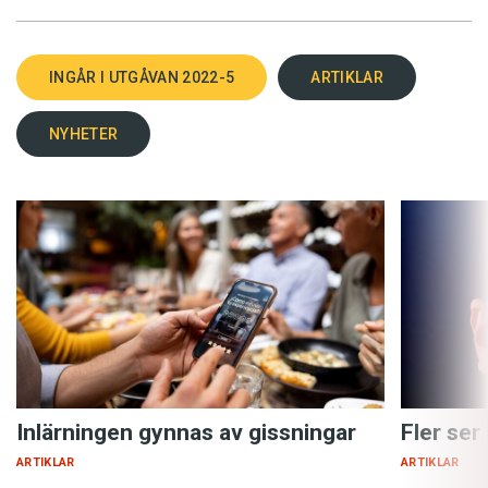
INGÅR I UTGÅVAN 2022-5
ARTIKLAR
NYHETER
Inlärningen gynnas av gissningar
Fler ser
ARTIKLAR
ARTIKLAR