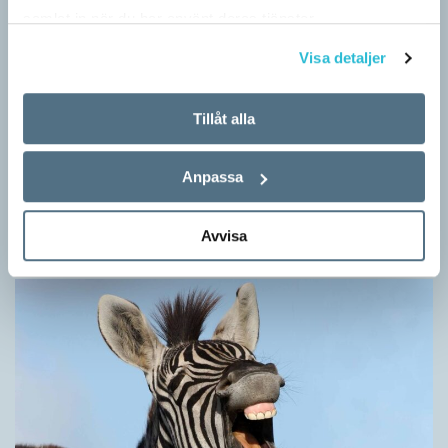
samlat in när du har använt deras tjänster.
Visa detaljer
Tillåt alla
Hundfiskare vill få någon på kroken
ARTIKLAR
Anpassa
Fråga: Jag har hört om catfishing, men nu har jag sett
dogfishing användas om folks profiler på dejtningappar också.
Avvisa
Vad betyder det? Jona Svar: Både…