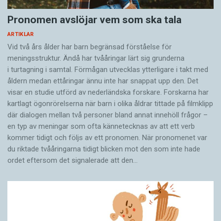
Pronomen avslöjar vem som ska tala
ARTIKLAR
Vid två års ålder har barn begränsad förståelse för
meningsstruktur. Ändå har tvååringar lärt sig grunderna
i turtagning i samtal. Förmågan utvecklas ytterligare i takt med
åldern medan ettåringar ännu inte har snappat upp den. Det
visar en studie utförd av nederländska forskare. Forskarna har
kartlagt ögonrörelserna när barn i olika åldrar tittade på filmklipp
där dialogen mellan två personer bland annat innehöll frågor –
en typ av meningar som ofta kännetecknas av att ett verb
kommer tidigt och följs av ett pronomen. När pronomenet var
du riktade tvååringarna tidigt blicken mot den som inte hade
ordet eftersom det ­signalerade att den…