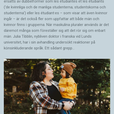
ersätts av dubbel­former som les étudiantes et les étudiants
(’de kvinnliga och de manliga studenterna; studentskorna och
studenterna’) eller les étudiant·es – som visar att även kvinnor
ingår – är det också fler som uppfattar att både män och
kvinnor finns i grupperna. När maskulina pluraler används är det
där­emot många som föreställer sig att det rör sig om enbart
män. Julia Tibblin, nybliven doktor i franska vid Lunds
universitet, har i sin avhandling undersökt reaktioner på
könsinkluderande språk. Ett sådant grepp…