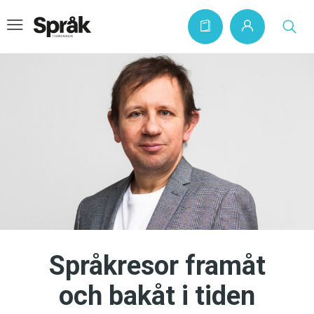
Hem
Artiklar
Krönikor
Språkfrågor
Skrivtips
Bokrecensioner
Språkresor framåt
Kviss
och bakåt i tiden
Podden