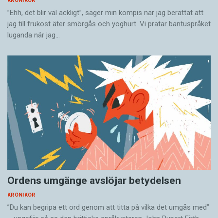
KRÖNIKOR
”Ehh, det blir väl äckligt”, säger min kompis när jag berättat att
jag till frukost äter smörgås och yoghurt. Vi pratar bantuspråket
luganda när jag…
Ordens umgänge avslöjar betydelsen
KRÖNIKOR
”Du kan begripa ett ord genom att titta på vilka det umgås med”