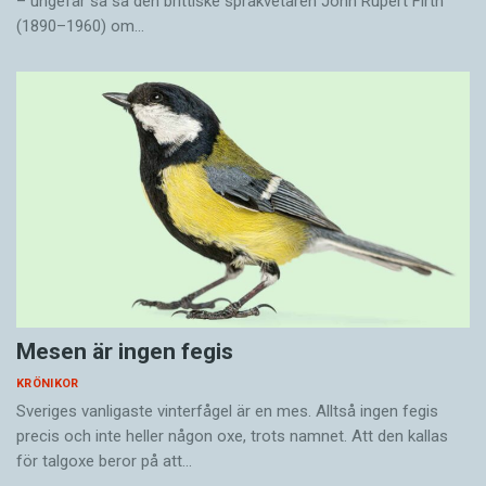
– ungefär så sa den brittiske språkvetaren John Rupert Firth
(1890–1960) om…
Mesen är ingen fegis
KRÖNIKOR
Sveriges vanligaste vinterfågel är en mes. Alltså ingen fegis
precis och inte heller någon oxe, trots namnet. Att den kallas
för talgoxe beror på att…