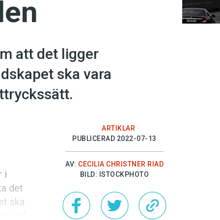
den
m att det ligger
udskapet ska vara
tryckssätt.
ARTIKLAR
PUBLICERAD 2022-07-13
t
AV:
CECILIA CHRISTNER RIAD
 i
BILD: ISTOCKPHOTO
ka det
et ska
l nivå.