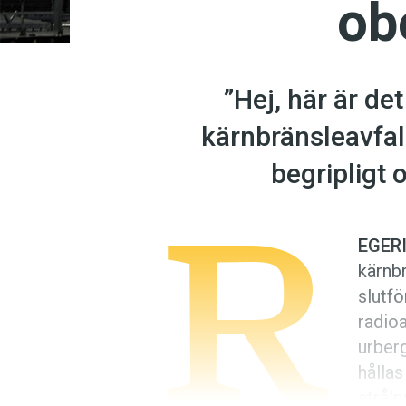
ob
”Hej, här är de
kärnbränsleavfal
begripligt
R
EGER
kärnbr
slutfö
radioa
urber
hållas
strål