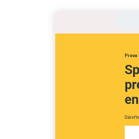
Men det är inte bara själva fö
ut hur informationen om förvare
som politiker och myndigheter 
– Vi måste ställa krav på SKB a
Prova 
Pettersson, handläggare på St
Sp
pr
”Det handlar allts
en
Därefte