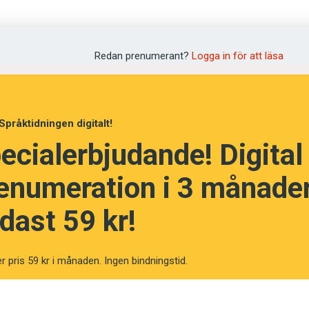
rvaret som är en grannlaga uppgift. Man måste också
t ska hållas levande för eftervärlden. Och det är n
Redan prenumerant?
Logga in för att läsa
nu tycks ha fått upp ögonen för.
tt inte sluta bry sig om de här frågorna, säger Carl
Språktidningen digitalt!
rålsäkerhetsmyndigheten.
ecialerbjudande! Digital
enumeration i 3 månader
å inte bara om att bevara text, 
dast 59 kr!
världsbilden”
r pris 59 kr i månaden. Ingen bindningstid.