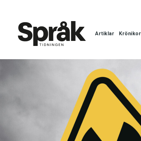
Artiklar
Krönikor
Hem
Artiklar
Krönikor
Språkfrågor
Skrivtips
Bokrecensi