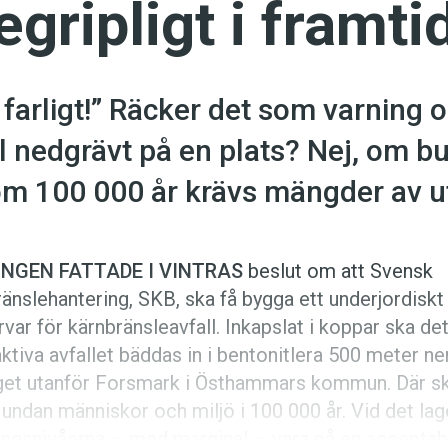
egripligt i framti
t farligt!” Räcker det som varning o
l nedgrävt på en plats? Nej, om b
 om 100 000 år krävs mängder av ut
INGEN FATTADE I VINTRAS
beslut om att Svensk
änslehantering, SKB, ska få bygga ett underjordiskt
rvar för kärnbränsleavfall. Inkapslat i koppar ska de
ktiva avfallet bäddas in i bentonitlera 500 meter ner
get utanför Forsmark i Östhammars kommun. Där s
 undan människor och miljö i 100 000 år. Vid det lag
ningsnivåerna – med marginal – vara på en acceptabe