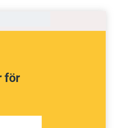
 tänka
ågot
-Henrik
 för
utan också om