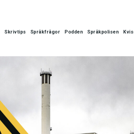
Skrivtips
Språkfrågor
Podden
Språkpolisen
Kvis
oner