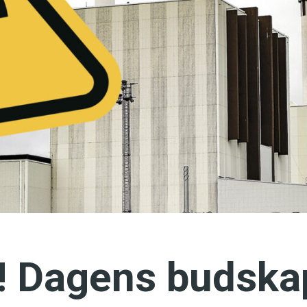
språkpolisen
rd
a
dningen digitalt
! Dagens budskap