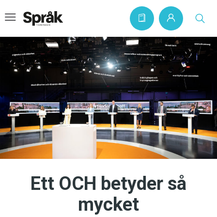
Hem
Artiklar
Krönikor
Språkfrågor
Skrivtips
Bokrecensioner
Ett OCH betyder så
Kviss
mycket
Podden