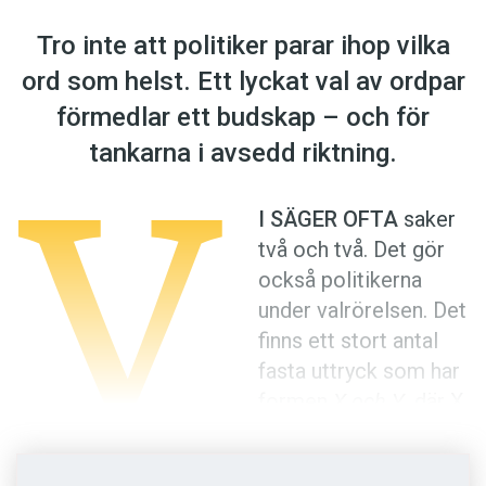
Anmäl till språkpolisen
Tro inte att politiker parar ihop vilka
Föreslå nyord
ord som helst. Ett lyckat val av ordpar
Annonsera
förmedlar ett budskap – och för
Prenumerera
V
tankarna i avsedd riktning.
Läs Språktidningen digitalt
Press
I SÄGER OFTA
saker
två och två. Det gör
också politikerna
under valrörelsen. Det
finns ett stort antal
fasta uttryck som har
formen
X och Y
, där X
och Y oftast är
enskilda ord, men ibland längre fraser eller hela