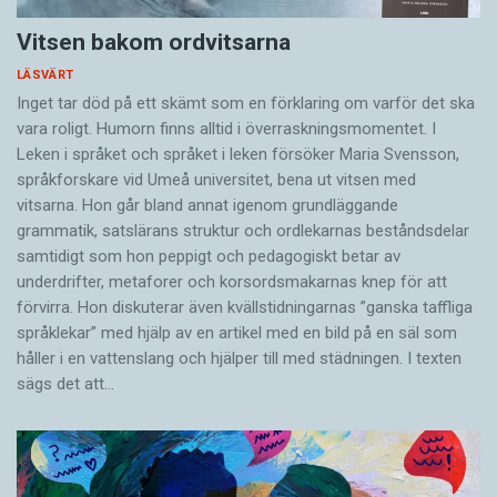
Vitsen bakom ordvitsarna
LÄSVÄRT
Inget tar död på ett skämt som en förklaring om varför det ska
vara roligt. Humorn finns alltid i överrask­ningsmomentet. I
Leken i språket och språket i leken för­söker Maria Svensson,
språkforskare vid Umeå universitet, bena ut vitsen med
vitsarna. Hon går bland annat igenom grundläggande
grammatik, satslärans struktur och ord­lekarnas beståndsdelar
samtidigt som hon peppigt och pedagogiskt betar av
underdrifter, meta­forer och korsords­makarnas knep för att
förvirra. Hon diskuterar även ­kvällstidningarnas ”ganska taffliga
språklekar” med hjälp av en artikel med en bild på en säl som
håller i en vatten­slang och hjälper till med städningen. I ­texten
sägs det att…