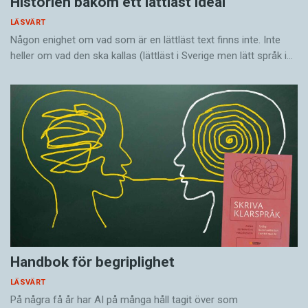
Historien bakom ett lättläst ideal
LÄSVÄRT
Någon enighet om vad som är en lättläst text finns inte. Inte
heller om vad den ska kallas (lättläst i Sverige men lätt språk i…
Handbok för begriplighet
LÄSVÄRT
På några få år har AI på många håll tagit över som