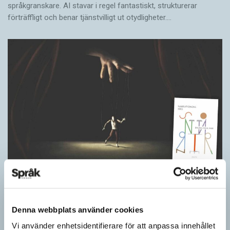
språkgranskare. AI stavar i regel fantastiskt, strukturerar
förträffligt och benar tjänstvilligt ut otydligheter.…
Berättelsen är nu ett säljverktyg
LÄSVÄRT
Narrativ, ’berättelse; subjektivt färgad uppfattning’, var en av
Denna webbplats använder cookies
nykomlingarna i 2026 års upplaga av Svenska Akademiens
ordlista, SAOL. Som adjektiv har narrativ, ’berättande’, funnits
Vi använder enhetsidentifierare för att anpassa innehållet