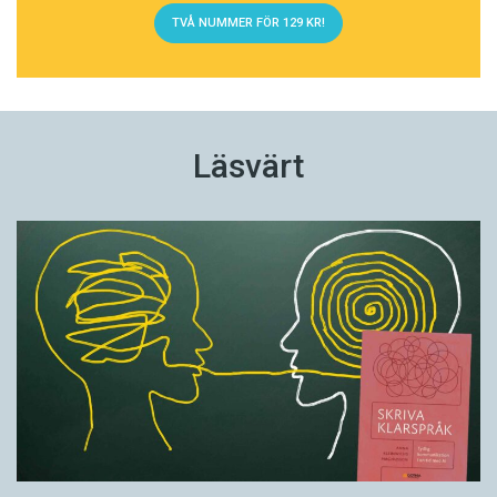
TVÅ NUMMER FÖR 129 KR!
Läsvärt