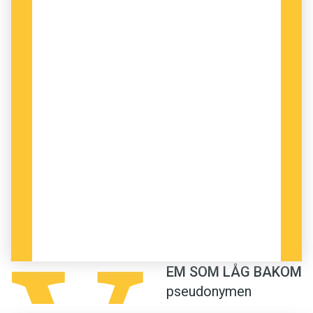
impulser:
Så skrifves iagh med rätta
Som bruket är i dagh
På våre Bygder slätta,
I våre Bönders Lagh.
STAVNINGEN I DENNA
nyutgåva är bara lätt
moderniserad. Språket ställer därför ganska
stora krav på läsaren – även om ordförklaringar
och en introduktion av Carl Magnus Juliusson
hjälper till.
Men det är fascinerande läsning. Här finns
EM SOM LÅG BAKOM
paralleller till dagens debatt om engelskans
pseudonymen
ställning i Sverige, till synen på språket i
Skogekär Bergbo är