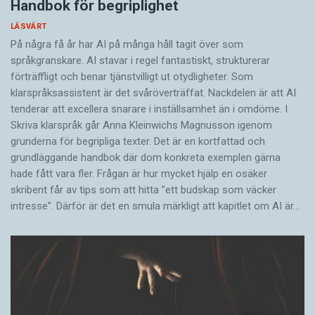
Handbok för begriplighet
LÄSVÄRT
På några få år har AI på många håll tagit över som
språkgranskare. AI stavar i regel fantastiskt, strukturerar
förträffligt och benar tjänstvilligt ut otydligheter. Som
klarspråksassistent är det svår­överträffat. Nack­delen är att AI
tenderar att excellera snarare i inställsamhet än i omdöme. I
Skriva klarspråk går Anna Kleinwichs Magnusson igenom
grunderna för begripliga texter. Det är en kortfattad och
grundläggande handbok där dom konkreta exemplen gärna
hade fått vara fler. Frågan är hur mycket hjälp en osäker
skribent får av tips som att hitta ”ett budskap som väcker
intresse”. Därför är det en smula märkligt att kapitlet om AI är…