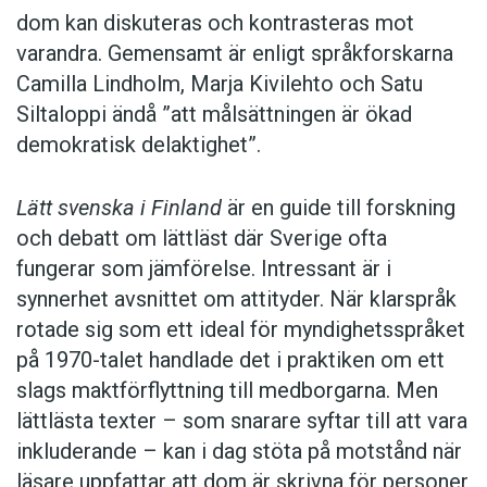
dom kan diskuteras och kontrasteras mot
varandra. Gemensamt är enligt språkforskarna
Camilla Lindholm, Marja Kivilehto och Satu
Siltaloppi ändå ”att målsättningen är ökad
demokratisk delaktighet”.
Lätt svenska i Finland
är en guide till forskning
och debatt om lättläst där ­Sverige ofta
fungerar som jämförelse. ­Intressant är i
synnerhet ­avsnittet om attityder. När klar­språk
rotade sig som ett ideal för myndighetsspråket
på 1970-talet handlade det i praktiken om ett
slags maktförflyttning till medborgarna. Men
lättlästa texter – som snarare syftar till att vara
inkluderande – kan i dag stöta på motstånd när
läsare uppfattar att dom är skrivna för personer