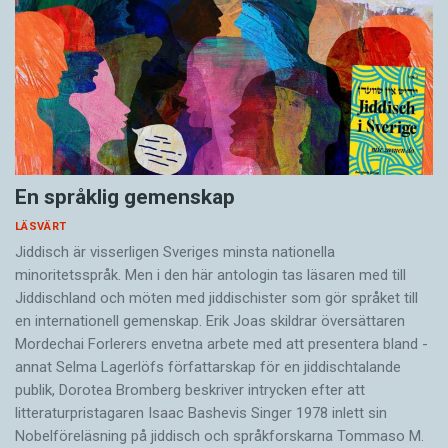
En språklig gemenskap
LÄSVÄRT
Jiddisch är visserligen Sveriges minsta nationella
minoritetsspråk. Men i den här antologin tas läsaren med till
Jiddischland och möten med jiddischister som gör språket till
en internationell gemenskap. Erik Joas skildrar översättaren
Morde­chai Forlerers envetna arbete med att presentera bland ­
annat Selma Lagerlöfs författarskap för en jiddisch­talande
publik, Dorotea Bromberg beskriver intrycken efter att
litteraturpristagaren Isaac Bashevis Singer 1978 inlett sin
Nobelföreläsning på jiddisch och språkforskarna Tommaso M.