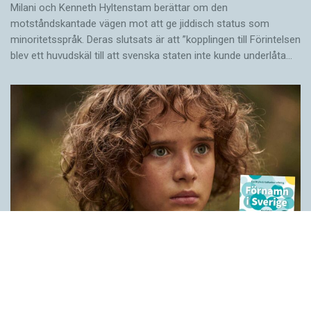
Milani och Kenneth Hyltenstam berättar om den
motståndskantade vägen mot att ge jiddisch status som
minoritetsspråk. Deras slutsats är att ”kopplingen till Förintelsen
blev ett huvud­skäl till att svenska staten inte kunde underlåta…
Historien bakom våra förnamn
LÄSVÄRT
När Peter Høegs roman Fröken Smillas känsla för snö blev film