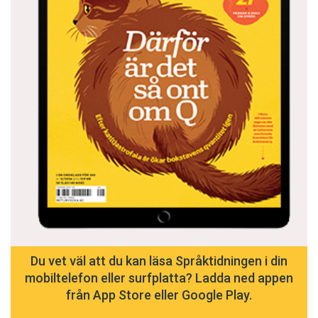
formuleringar.
SKOGEKÄR BERGBO DRÖMDE
om litteratur på
svenska som inte skämdes i jämförelse med
utbudet på dom stora kulturspråken. Och han
argumenterade för begriplighet, tydlighet och
måttfullhet. Om han inte var skaldekonstens
fader var han kanske den första språkpolisen.
Anders Svensson är chefredaktör på
Språktidningen.
Du vet väl att du kan läsa Språktidningen i din
mobiltelefon eller surfplatta? Ladda ned appen
från App Store eller Google Play.