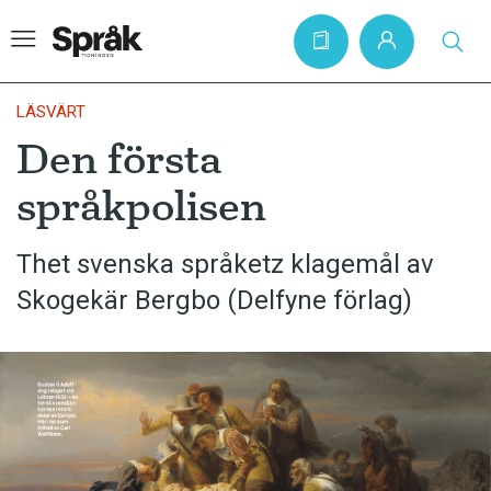
LÄSVÄRT
Den första
Hem
språkpolisen
Artiklar
Krönikor
Thet svenska språketz klagemål av
Skogekär Bergbo (Delfyne förlag)
Språkfrågor
Skrivtips
Bokrecensioner
Kviss
Podden