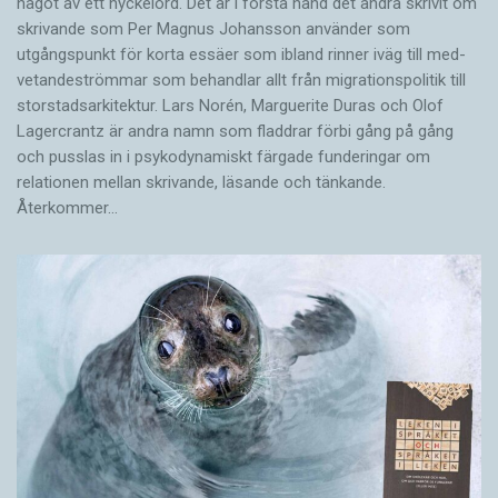
något av ett nyckelord. Det är i första hand det andra skrivit om
skrivande som Per Magnus Johansson använder som
utgångspunkt för korta essäer som ibland rinner iväg till med­
vetandeströmmar som behandlar allt från migrationspolitik till
storstadsarkitektur. Lars Norén, Marguerite Duras och Olof
Lagercrantz är andra namn som fladdrar förbi gång på gång
och pusslas in i psykodynamiskt färgade funderingar om
relationen mellan skrivande, läsande och tänkande.
Återkommer…