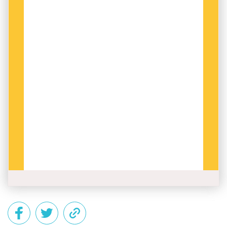
språk såg ut att utgöra ett hot mot svenskan.
Skogekär Bergbo efterlyste därför en återgång
till den svenska som talades på landsbygden.
Det språket var inte lika färgat av främmande
impulser:
Så skrifves iagh med rätta
Som bruket är i dagh
På våre Bygder slätta,
I våre Bönders Lagh.
STAVNINGEN I DENNA
nyutgåva är bara lätt
moderniserad. Språket ställer därför ganska
stora krav på läsaren – även om ordförklaringar
och en introduktion av Carl Magnus Juliusson
hjälper till.