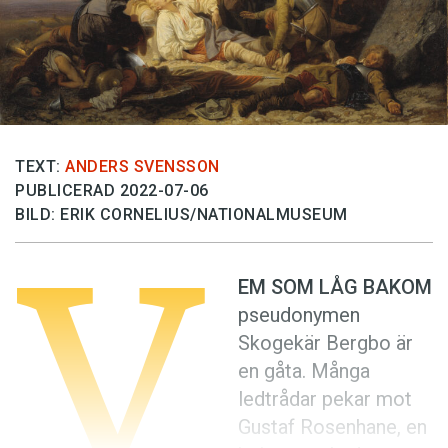
Anmäl till språkpolisen
Föreslå nyord
Annonsera
Prenumerera
Läs Språktidningen digitalt
TEXT:
ANDERS SVENSSON
PUBLICERAD 2022-07-06
Press
BILD: ERIK CORNELIUS/NATIONALMUSEUM
V
EM SOM LÅG BAKOM
pseudonymen
Skogekär Bergbo är
en gåta. Många
ledtrådar pekar mot
Gustaf Rosenhane, en