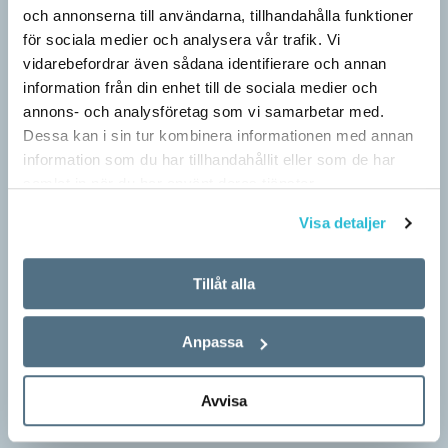
med…
och annonserna till användarna, tillhandahålla funktioner
för sociala medier och analysera vår trafik. Vi
vidarebefordrar även sådana identifierare och annan
information från din enhet till de sociala medier och
annons- och analysföretag som vi samarbetar med.
Dessa kan i sin tur kombinera informationen med annan
information som du har tillhandahållit eller som de har
samlat in när du har använt deras tjänster.
Visa detaljer
Tillåt alla
Egna tankar om andras skrivande
LÄSVÄRT
Anpassa
I boken Om skrivande slår psykoanalytikern Per Magnus
Johansson följe med författare som August Strindberg,
Avvisa
Katarina Frostenson och Gunnar Ekelöf samt tänkare som
Sigmund Freud,…