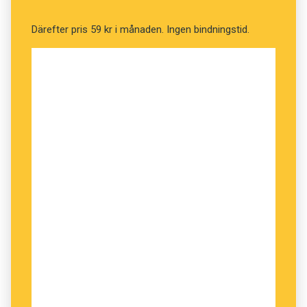
Här talas altijdh mehra
Medh andra Måål än
Därefter pris 59 kr i månaden. Ingen bindningstid.
migh
DET HÄR VAR
inte en
helt ovanlig åsikt. Axel
Oxenstierna rasade
1639 mot svenskar
som ”förachtandes sitt
egitt modersmål”
skrev till hovet och
riksdagen på tyska. Skogekär Bergbo vände sig
också mot tyskans status inom kungafamiljen,
kyrkan och handeln, latinets dominans på
lärosätena och franskans växande inflytande.
Inte minst reagerade han på marknadsföring på