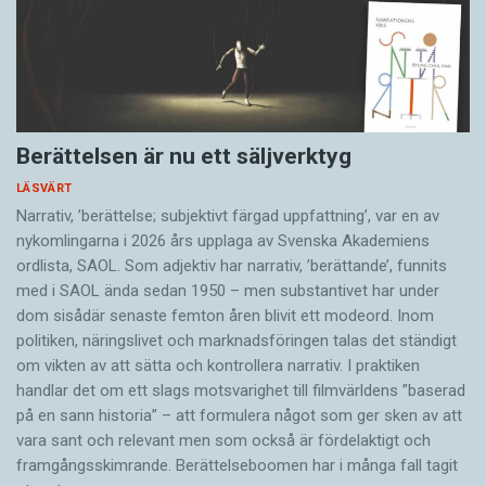
Berättelsen är nu ett säljverktyg
LÄSVÄRT
Narrativ, ’berättelse; subjektivt färgad uppfattning’, var en av
nykomlingarna i 2026 års upplaga av Svenska Akademiens
ordlista, SAOL. Som adjektiv har narrativ, ’berättande’, funnits
med i SAOL ända sedan 1950 – men substantivet har under
dom sisådär senaste femton åren blivit ett modeord. Inom
politiken, näringslivet och marknadsföringen talas det ständigt
om vikten av att sätta och kontrollera narrativ. I praktiken
handlar det om ett slags motsvarighet till filmvärldens ”baserad
på en sann historia” – att formulera något som ger sken av att
vara sant och ­relevant men som också är fördelaktigt och
framgångsskimrande. Berättelseboomen har i många fall tagit