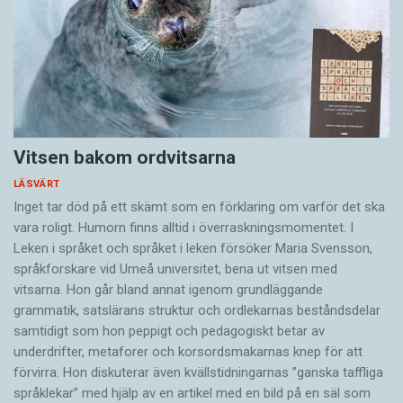
Vitsen bakom ordvitsarna
LÄSVÄRT
Inget tar död på ett skämt som en förklaring om varför det ska
vara roligt. Humorn finns alltid i överrask­ningsmomentet. I
Leken i språket och språket i leken för­söker Maria Svensson,
språkforskare vid Umeå universitet, bena ut vitsen med
vitsarna. Hon går bland annat igenom grundläggande
grammatik, satslärans struktur och ord­lekarnas beståndsdelar
samtidigt som hon peppigt och pedagogiskt betar av
underdrifter, meta­forer och korsords­makarnas knep för att
förvirra. Hon diskuterar även ­kvällstidningarnas ”ganska taffliga
språklekar” med hjälp av en artikel med en bild på en säl som