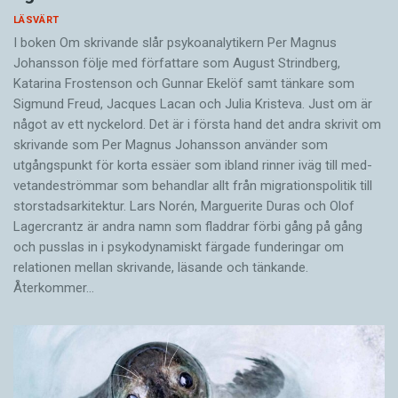
LÄSVÄRT
I boken Om skrivande slår psykoanalytikern Per Magnus
Johansson följe med författare som August Strindberg,
Katarina Frostenson och Gunnar Ekelöf samt tänkare som
Sigmund Freud, Jacques Lacan och Julia Kristeva. Just om är
något av ett nyckelord. Det är i första hand det andra skrivit om
skrivande som Per Magnus Johansson använder som
utgångspunkt för korta essäer som ibland rinner iväg till med­
vetandeströmmar som behandlar allt från migrationspolitik till
storstadsarkitektur. Lars Norén, Marguerite Duras och Olof
Lagercrantz är andra namn som fladdrar förbi gång på gång
och pusslas in i psykodynamiskt färgade funderingar om
relationen mellan skrivande, läsande och tänkande.
Återkommer…