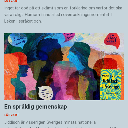
LÄSVÄRT
Inget tar död på ett skämt som en förklaring om varför det ska
vara roligt. Humorn finns alltid i överrask­ningsmomentet. I
Leken i språket och…
En språklig gemenskap
LÄSVÄRT
Jiddisch är visserligen Sveriges minsta nationella