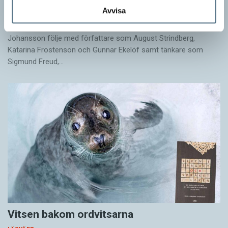
Avvisa
LÄSVÄRT
I boken Om skrivande slår psykoanalytikern Per Magnus
Johansson följe med författare som August Strindberg,
Katarina Frostenson och Gunnar Ekelöf samt tänkare som
Sigmund Freud,…
Vitsen bakom ordvitsarna