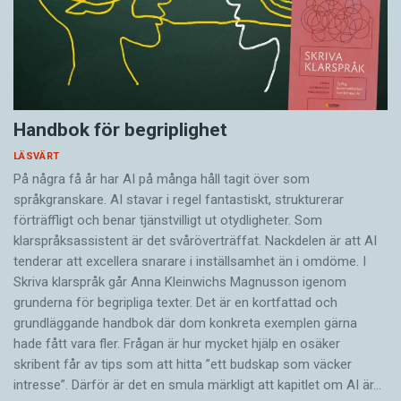
Handbok för begriplighet
LÄSVÄRT
På några få år har AI på många håll tagit över som
språkgranskare. AI stavar i regel fantastiskt, strukturerar
förträffligt och benar tjänstvilligt ut otydligheter. Som
klarspråksassistent är det svår­överträffat. Nack­delen är att AI
tenderar att excellera snarare i inställsamhet än i omdöme. I
Skriva klarspråk går Anna Kleinwichs Magnusson igenom
grunderna för begripliga texter. Det är en kortfattad och
grundläggande handbok där dom konkreta exemplen gärna
hade fått vara fler. Frågan är hur mycket hjälp en osäker
skribent får av tips som att hitta ”ett budskap som väcker
intresse”. Därför är det en smula märkligt att kapitlet om AI är…