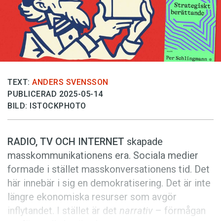
Anmäl till språkpolisen
Föreslå nyord
Annonsera
Prenumerera
Läs Språktidningen digitalt
TEXT:
ANDERS SVENSSON
PUBLICERAD 2025-05-14
Press
BILD: ISTOCKPHOTO
RADIO, TV OCH INTERNET
skapade
masskommu­nikationens era. Sociala medier
formade i stället masskonversationens tid. Det
här innebär i sig en demokratisering. Det är inte
längre ekonomiska resurser som avgör
inflytandet. I stället är det
narrativ
– för­mågan