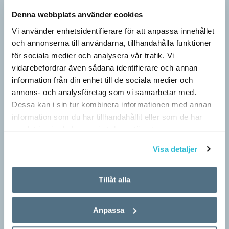
Berättelsen är nu ett säljverktyg
Denna webbplats använder cookies
LÄSVÄRT
Vi använder enhetsidentifierare för att anpassa innehållet
Narrativ, ’berättelse; subjektivt färgad uppfattning’, var en av
och annonserna till användarna, tillhandahålla funktioner
nykomlingarna i 2026 års upplaga av Svenska Akademiens
för sociala medier och analysera vår trafik. Vi
ordlista, SAOL. Som adjektiv har narrativ, ’berättande’, funnits
vidarebefordrar även sådana identifierare och annan
med…
information från din enhet till de sociala medier och
annons- och analysföretag som vi samarbetar med.
Dessa kan i sin tur kombinera informationen med annan
information som du har tillhandahållit eller som de har
samlat in när du har använt deras tjänster.
Visa detaljer
Tillåt alla
Anpassa
Egna tankar om andras skrivande