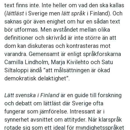
text finns inte. Inte heller om vad den ska kallas
(
lättläst
i Sverige men
lätt språk
i Finland). Och
saknas gör även enighet om hur en sådan text
bör utformas. Men avståndet mellan olika
definitioner och skrivråd är inte större än att
dom kan diskuteras och kontrasteras mot
varandra. Gemensamt är enligt språkforskarna
Camilla Lindholm, Marja Kivilehto och Satu
Siltaloppi ändå ”att målsättningen är ökad
demokratisk delaktighet”.
Lätt svenska i Finland
är en guide till forskning
och debatt om lättläst där ­Sverige ofta
fungerar som jämförelse. ­Intressant är i
synnerhet ­avsnittet om attityder. När klar­språk
rotade sig som ett ideal för myndighetsspråket