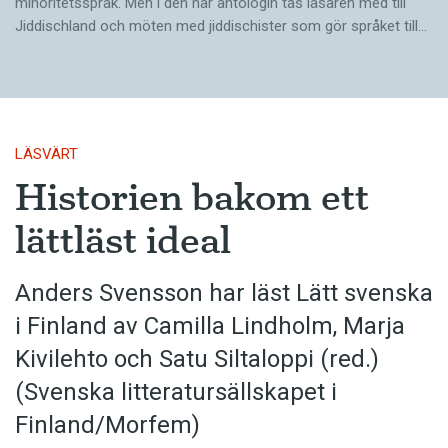
minoritetsspråk. Men i den här antologin tas läsaren med till
Jiddischland och möten med jiddischister som gör språket till…
LÄSVÄRT
Historien bakom ett
lättläst ideal
Anders Svensson har läst Lätt svenska
i Finland av Camilla Lindholm, Marja
Kivilehto och Satu Siltaloppi (red.)
(Svenska litteratur­sällskapet i
Finland/Morfem)