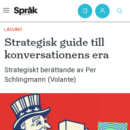
LÄSVÄRT
Strategisk guide till
Hem
konversationens era
Artiklar
Krönikor
Strategiskt berättande av Per
Schlingmann (Volante)
Språkfrågor
Skrivtips
Bokrecensioner
Kviss
Podden