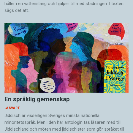
håller i en vatten­slang och hjälper till med städningen. I ­texten
sägs det att…
En språklig gemenskap
LÄSVÄRT
Jiddisch är visserligen Sveriges minsta nationella
minoritetsspråk. Men i den här antologin tas läsaren med till
Jiddischland och möten med jiddischister som gör språket till