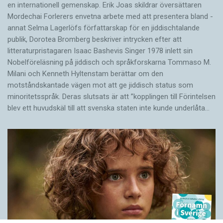
en internationell gemenskap. Erik Joas skildrar översättaren
Morde­chai Forlerers envetna arbete med att presentera bland ­
annat Selma Lagerlöfs författarskap för en jiddisch­talande
publik, Dorotea Bromberg beskriver intrycken efter att
litteraturpristagaren Isaac Bashevis Singer 1978 inlett sin
Nobelföreläsning på jiddisch och språkforskarna Tommaso M.
Milani och Kenneth Hyltenstam berättar om den
motståndskantade vägen mot att ge jiddisch status som
minoritetsspråk. Deras slutsats är att ”kopplingen till Förintelsen
blev ett huvud­skäl till att svenska staten inte kunde underlåta…