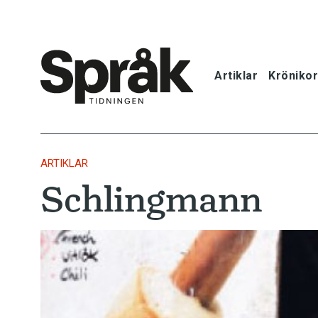
Artiklar
Krönikor
Hem
Artiklar
ARTIKLAR
Schlingmann
Krönikor
Språkfrågor
Skrivtips
Bokrecensi