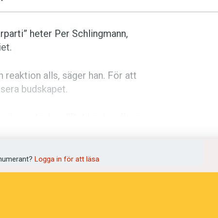
parti” heter Per Schlingmann,
et.
n reaktion alls, säger han. För att
isera budskapet.
t väljaren tänker: ”Det här handlar ju om
 lyckas med det måste vi in i väljarens
numerant?
Logga in för att läsa
r som väljare, var ”Sveriges nya
 det skulle formuleras. En liknande devis
l år 2004, då han talade om moderaterna