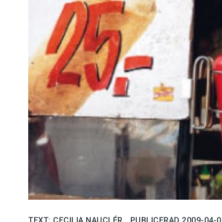
Kviss
Podden
Anmäl till 
Föreslå nyo
Annonsera
Prenumerer
Läs Språkti
Press
TEXT: CECILIA NAUCLÉR
PUBLICERAD 2009-04-0