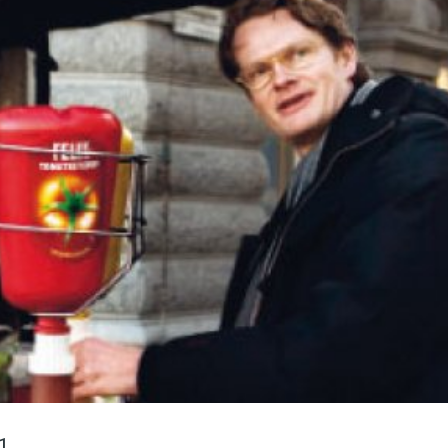
språkpolisen
rd
a
dningen digitalt
1