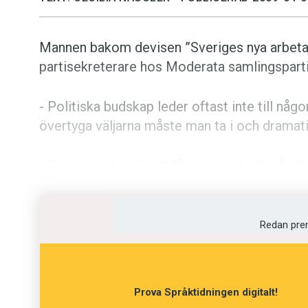
Mannen bakom devisen ”Sveriges nya arbetar
partisekreterare hos Moderata samlingsparti
- Politiska budskap leder oftast inte till någo
övertyga väljarna måste man ta i och dramat
- Det väsentliga är att få in en tonträff, så at
något som berör mig och min vardag!” För att
referensram. Det är då orden bär.
Redan pre
Ett budskap, som nådde fram hos såväl medie
arbetarparti”. Men det var inte självklart hur
testades i ett tal som Fredrik Reinfeldt höl
Prova Språktidningen digitalt!
som ”en ny tids arbetarparti”.