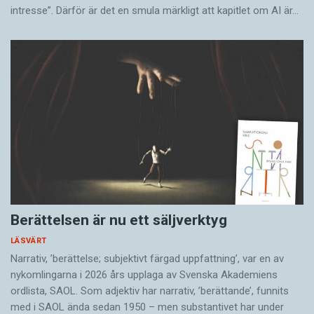
intresse”. Därför är det en smula märkligt att kapitlet om AI är…
Berättelsen är nu ett säljverktyg
LÄSVÄRT
Narrativ, ’berättelse; subjektivt färgad uppfattning’, var en av
nykomlingarna i 2026 års upplaga av Svenska Akademiens
ordlista, SAOL. Som adjektiv har narrativ, ’berättande’, funnits
med i SAOL ända sedan 1950 – men substantivet har under