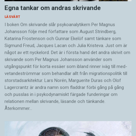
Egna tankar om andras skrivande
LÄSVÄRT
I boken Om skrivande slår psykoanalytikern Per Magnus
Johansson följe med författare som August Strindberg,
Katarina Frostenson och Gunnar Ekelöf samt tänkare som
Sigmund Freud, Jacques Lacan och Julia Kristeva. Just om är
något av ett nyckelord. Det är i första hand det andra skrivit om
skrivande som Per Magnus Johansson använder som
utgångspunkt för korta essäer som ibland rinner iväg till med­
vetandeströmmar som behandlar allt från migrationspolitik till
storstadsarkitektur. Lars Norén, Marguerite Duras och Olof
Lagercrantz är andra namn som fladdrar förbi gång på gång
och pusslas in i psykodynamiskt färgade funderingar om
relationen mellan skrivande, läsande och tänkande.
Återkommer…