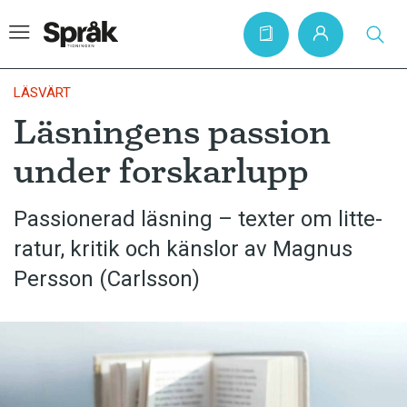
LÄSVÄRT
Läsningens passion
Hem
under forskarlupp
Artiklar
Krönikor
Passionerad läsning – texter om litte­
ratur, kritik och känslor av Magnus
Språkfrågor
Persson (Carlsson)
Skrivtips
Bokrecensioner
Kviss
Podden