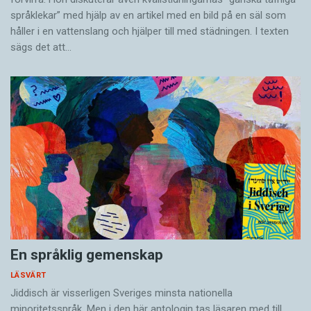
språklekar” med hjälp av en artikel med en bild på en säl som
håller i en vatten­slang och hjälper till med städningen. I ­texten
sägs det att…
En språklig gemenskap
LÄSVÄRT
Jiddisch är visserligen Sveriges minsta nationella
minoritetsspråk. Men i den här antologin tas läsaren med till