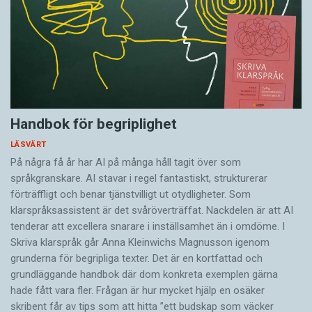
Handbok för begriplighet
LÄSVÄRT
På några få år har AI på många håll tagit över som
språkgranskare. AI stavar i regel fantastiskt, strukturerar
förträffligt och benar tjänstvilligt ut otydligheter. Som
klarspråksassistent är det svår­överträffat. Nack­delen är att AI
tenderar att excellera snarare i inställsamhet än i omdöme. I
Skriva klarspråk går Anna Kleinwichs Magnusson igenom
grunderna för begripliga texter. Det är en kortfattad och
grundläggande handbok där dom konkreta exemplen gärna
hade fått vara fler. Frågan är hur mycket hjälp en osäker
skribent får av tips som att hitta ”ett budskap som väcker