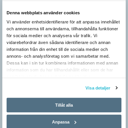
Denna webbplats använder cookies
Berättelsen är nu ett säljverktyg
Vi använder enhetsidentifierare för att anpassa innehållet
LÄSVÄRT
och annonserna till användarna, tillhandahålla funktioner
Narrativ, ’berättelse; subjektivt färgad uppfattning’, var en av
för sociala medier och analysera vår trafik. Vi
nykomlingarna i 2026 års upplaga av Svenska Akademiens
vidarebefordrar även sådana identifierare och annan
ordlista, SAOL. Som adjektiv har narrativ, ’berättande’, funnits
information från din enhet till de sociala medier och
med…
annons- och analysföretag som vi samarbetar med.
Dessa kan i sin tur kombinera informationen med annan
information som du har tillhandahållit eller som de har
samlat in när du har använt deras tjänster.
Visa detaljer
Tillåt alla
Anpassa