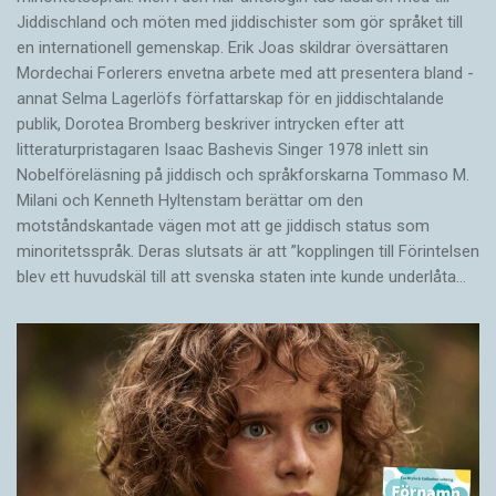
Jiddischland och möten med jiddischister som gör språket till
en internationell gemenskap. Erik Joas skildrar översättaren
Morde­chai Forlerers envetna arbete med att presentera bland ­
annat Selma Lagerlöfs författarskap för en jiddisch­talande
publik, Dorotea Bromberg beskriver intrycken efter att
litteraturpristagaren Isaac Bashevis Singer 1978 inlett sin
Nobelföreläsning på jiddisch och språkforskarna Tommaso M.
Milani och Kenneth Hyltenstam berättar om den
motståndskantade vägen mot att ge jiddisch status som
minoritetsspråk. Deras slutsats är att ”kopplingen till Förintelsen
blev ett huvud­skäl till att svenska staten inte kunde underlåta…