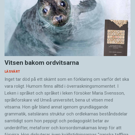
Vitsen bakom ordvitsarna
LÄSVÄRT
Inget tar död på ett skämt som en förklaring om varför det ska
vara roligt. Humorn finns alltid i överrask­ningsmomentet. I
Leken i språket och språket i leken för­söker Maria Svensson,
språkforskare vid Umeå universitet, bena ut vitsen med
vitsarna. Hon går bland annat igenom grundläggande
grammatik, satslärans struktur och ord­lekarnas beståndsdelar
samtidigt som hon peppigt och pedagogiskt betar av
underdrifter, meta­forer och korsords­makarnas knep för att
förvirra. Hon diskuterar även ­kvällstidningarnas ”ganska taffliga