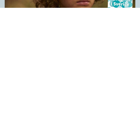
Historien bakom våra förnamn
LÄSVÄRT
När Peter Høegs roman Fröken Smillas känsla för snö blev film
1997 blev det också ett förnamn i Sverige. Grunden är det
grönländska kvinnonamnet Millaaraq (’en som smånynnar’)
som kombinerades med danskans smil (’leende’). I dag bärs
Smilla av drygt 1 800 svenskar efter att ha varit ett förnamn på
modet under 2000-talets första år. Den andra upplagan av
Förnamn i Sverige tar upp alla förnamn som har minst 400
bärare. Det innebär att ursprunget till Smilla och runt 1 800
ytterligare namn diskuteras och analyseras i korta och
faktaspäckade artiklar. Nio av tio svenskar heter – med
reservation för stavningsvarianter…