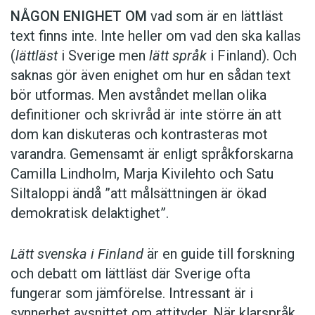
NÅGON ENIGHET OM
vad som är en lättläst
text finns inte. Inte heller om vad den ska kallas
(
lättläst
i Sverige men
lätt språk
i Finland). Och
saknas gör även enighet om hur en sådan text
bör utformas. Men avståndet mellan olika
definitioner och skrivråd är inte större än att
dom kan diskuteras och kontrasteras mot
varandra. Gemensamt är enligt språkforskarna
Camilla Lindholm, Marja Kivilehto och Satu
Siltaloppi ändå ”att målsättningen är ökad
demokratisk delaktighet”.
Lätt svenska i Finland
är en guide till forskning
och debatt om lättläst där ­Sverige ofta
fungerar som jämförelse. ­Intressant är i
synnerhet ­avsnittet om attityder. När klar­språk