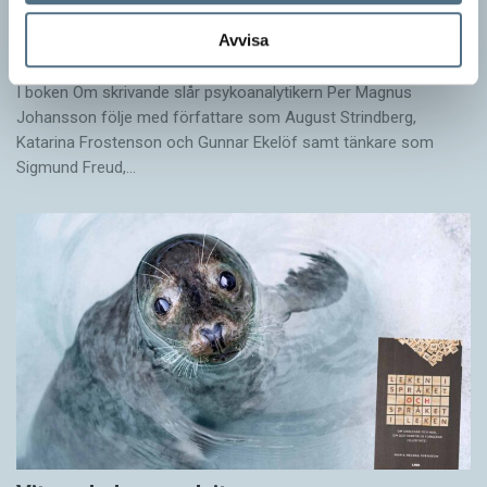
Egna tankar om andras skrivande
Avvisa
LÄSVÄRT
I boken Om skrivande slår psykoanalytikern Per Magnus
Johansson följe med författare som August Strindberg,
Katarina Frostenson och Gunnar Ekelöf samt tänkare som
Sigmund Freud,…