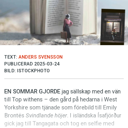
Anmäl till språkpolisen
Föreslå nyord
Annonsera
Prenumerera
Läs Språktidningen digitalt
Press
TEXT:
ANDERS SVENSSON
PUBLICERAD 2025-03-24
BILD: ISTOCKPHOTO
EN SOMMAR GJORDE
jag sällskap med en vän
till Top withens – den gård på hedarna i West
Yorkshire som tjänade som förebild till Emily
Brontës
Svindlande höjer
. I isländska Ísafjörður
gick jag till Tanga­gata och tog en selfie med