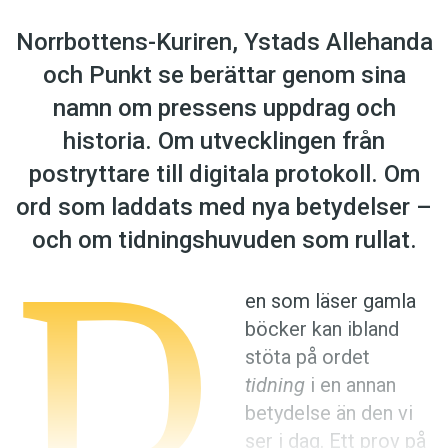
Anmäl till språkpolisen
Norrbottens-Kuriren, Ystads Allehanda
Föreslå nyord
och Punkt se berättar genom sina
Annonsera
namn om pressens uppdrag och
Prenumerera
historia. Om utvecklingen från
Läs Språktidningen digitalt
postryttare till digitala protokoll. Om
Press
ord som laddats med nya betydelser –
D
och om tidningshuvuden som rullat.
en som läser gamla
böcker kan ibland
stöta på ordet
tidning
i en annan
betydelse än den vi
ser i dag. Ett prov på