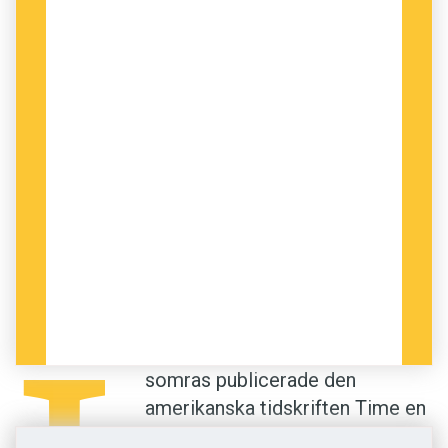
LÅNGT SENARE VARNAR
språkvårdaren Erik
Wellander i boken
Riktig svenska
från 1939 för
formuleringar som ”drar uppmärksamheten till
sig eller väcker löje”. Han ger exempel som
kvinnor som går man ur huse
och
nattjourhavande läkare
. Den senare är dock rätt
långsökt, tycker jag, även om
jour
betyder
dag
på franska. Sådana här katakreser som jag
kommer på mig själv med att begå ibland är till
exempel
höra i syne
och
vegetariska köttbullar
.
Erik Wellander skriver att en ”olycklig verkan
uppstår, om ord med överförd betydelse
användas i en omgivning, där den egentliga
somras publicerade den
betydelsen ligger alltför nära”. Han nämner
amerikanska tidskriften Time en
frasen ”vispgrädde, som nu under flera år varit
artikel som väckte en hel del