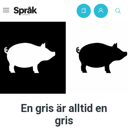
Hem
Artiklar
Krönikor
Språkfrågor
Skrivtips
Bokrecensioner
En gris är alltid en
Kviss
gris
Podden