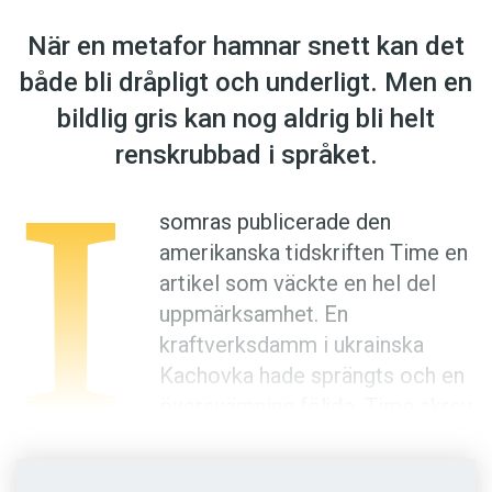
Anmäl till språkpolisen
När en metafor hamnar snett kan det
Föreslå nyord
både bli dråpligt och underligt. Men en
Annonsera
bildlig gris kan nog aldrig bli helt
Prenumerera
I
renskrubbad i språket.
Läs Språktidningen digitalt
Press
somras publicerade den
amerikanska tidskriften Time en
artikel som väckte en hel del
uppmärksamhet. En
kraftverksdamm i ukrainska
Kachovka hade sprängts och en
översvämning följde. Time skrev
att händelsen riskerade att bli
Ukrainas Tjernobyl
.