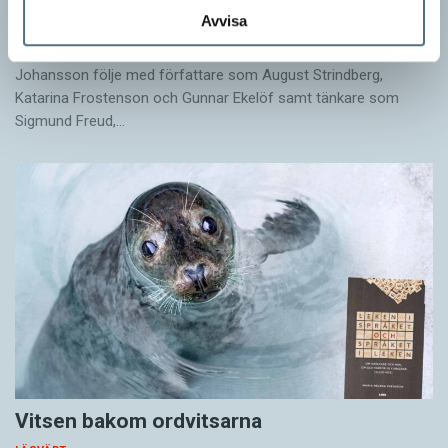
Avvisa
LÄSVÄRT
I boken Om skrivande slår psykoanalytikern Per Magnus
Johansson följe med författare som August Strindberg,
Katarina Frostenson och Gunnar Ekelöf samt tänkare som
Sigmund Freud,…
Vitsen bakom ordvitsarna