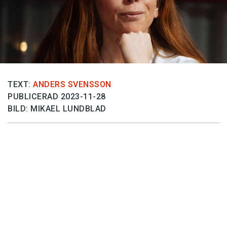
Anmäl till språkpolisen
Föreslå nyord
Annonsera
Prenumerera
Läs Språktidningen digitalt
TEXT:
ANDERS SVENSSON
PUBLICERAD 2023-11-28
Press
BILD: MIKAEL LUNDBLAD