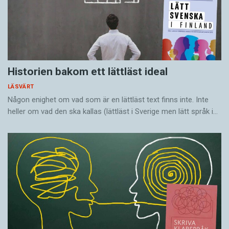
Historien bakom ett lättläst ideal
LÄSVÄRT
Någon enighet om vad som är en lättläst text finns inte. Inte
heller om vad den ska kallas (lättläst i Sverige men lätt språk i…