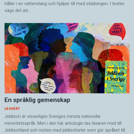
håller i en vatten­slang och hjälper till med städningen. I ­texten
sägs det att…
En språklig gemenskap
LÄSVÄRT
Jiddisch är visserligen Sveriges minsta nationella
minoritetsspråk. Men i den här antologin tas läsaren med till
Jiddischland och möten med jiddischister som gör språket till