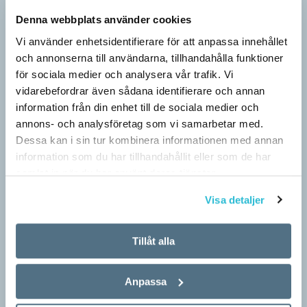
Berättelsen är nu ett säljverktyg
Denna webbplats använder cookies
LÄSVÄRT
Vi använder enhetsidentifierare för att anpassa innehållet
Narrativ, ’berättelse; subjektivt färgad uppfattning’, var en av
och annonserna till användarna, tillhandahålla funktioner
nykomlingarna i 2026 års upplaga av Svenska Akademiens
för sociala medier och analysera vår trafik. Vi
ordlista, SAOL. Som adjektiv har narrativ, ’berättande’, funnits
vidarebefordrar även sådana identifierare och annan
med…
information från din enhet till de sociala medier och
annons- och analysföretag som vi samarbetar med.
Dessa kan i sin tur kombinera informationen med annan
information som du har tillhandahållit eller som de har
samlat in när du har använt deras tjänster.
Visa detaljer
Tillåt alla
Anpassa
Egna tankar om andras skrivande