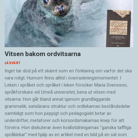
Vitsen bakom ordvitsarna
LÄSVÄRT
Inget tar död på ett skämt som en förklaring om varför det ska
vara roligt. Humorn finns alltid i överrask­ningsmomentet. I
Leken i språket och språket i leken för­söker Maria Svensson,
språkforskare vid Umeå universitet, bena ut vitsen med
vitsarna. Hon går bland annat igenom grundläggande
grammatik, satslärans struktur och ord­lekarnas beståndsdelar
samtidigt som hon peppigt och pedagogiskt betar av
underdrifter, meta­forer och korsords­makarnas knep för att
förvirra. Hon diskuterar även ­kvällstidningarnas ”ganska taffliga
språklekar” med hjälp av en artikel med en bild på en säl som