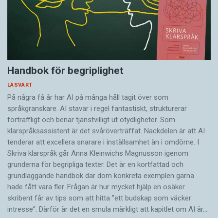
Handbok för begriplighet
LÄSVÄRT
På några få år har AI på många håll tagit över som
språkgranskare. AI stavar i regel fantastiskt, strukturerar
förträffligt och benar tjänstvilligt ut otydligheter. Som
klarspråksassistent är det svår­överträffat. Nack­delen är att AI
tenderar att excellera snarare i inställsamhet än i omdöme. I
Skriva klarspråk går Anna Kleinwichs Magnusson igenom
grunderna för begripliga texter. Det är en kortfattad och
grundläggande handbok där dom konkreta exemplen gärna
hade fått vara fler. Frågan är hur mycket hjälp en osäker
skribent får av tips som att hitta ”ett budskap som väcker
intresse”. Därför är det en smula märkligt att kapitlet om AI är…