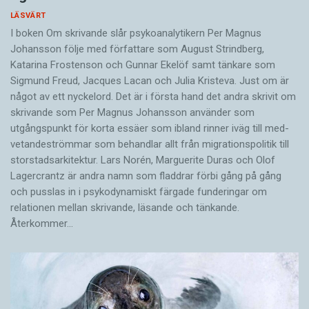
LÄSVÄRT
I boken Om skrivande slår psykoanalytikern Per Magnus
Johansson följe med författare som August Strindberg,
Katarina Frostenson och Gunnar Ekelöf samt tänkare som
Sigmund Freud, Jacques Lacan och Julia Kristeva. Just om är
något av ett nyckelord. Det är i första hand det andra skrivit om
skrivande som Per Magnus Johansson använder som
utgångspunkt för korta essäer som ibland rinner iväg till med­
vetandeströmmar som behandlar allt från migrationspolitik till
storstadsarkitektur. Lars Norén, Marguerite Duras och Olof
Lagercrantz är andra namn som fladdrar förbi gång på gång
och pusslas in i psykodynamiskt färgade funderingar om
relationen mellan skrivande, läsande och tänkande.
Återkommer…