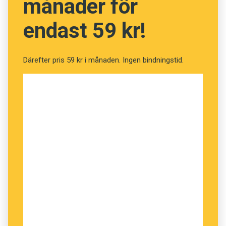
månader för
endast 59 kr!
Därefter pris 59 kr i månaden. Ingen bindningstid.
Personerna hon har följt är inga genomsnittliga
migranter. Utbildningsnivån är hög, många
behärskar andra främmande språk, i det nya
landet väntar ofta ett jobb eller en partner och
avståndet mellan svenska och franska är inte
ljusårslångt. För den som anstränger sig kan det
gå ganska snabbt att bemästra det nya språket.
Svårast att få till i vuxen ålder är det perfekta