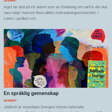
LÄSVÄRT
Inget tar död på ett skämt som en förklaring om varför det ska
vara roligt. Humorn finns alltid i överrask­ningsmomentet. I
Leken i språket och…
En språklig gemenskap
LÄSVÄRT
Jiddisch är visserligen Sveriges minsta nationella