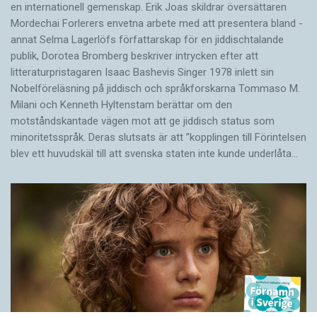
en internationell gemenskap. Erik Joas skildrar översättaren
Morde­chai Forlerers envetna arbete med att presentera bland ­
annat Selma Lagerlöfs författarskap för en jiddisch­talande
publik, Dorotea Bromberg beskriver intrycken efter att
litteraturpristagaren Isaac Bashevis Singer 1978 inlett sin
Nobelföreläsning på jiddisch och språkforskarna Tommaso M.
Milani och Kenneth Hyltenstam berättar om den
motståndskantade vägen mot att ge jiddisch status som
minoritetsspråk. Deras slutsats är att ”kopplingen till Förintelsen
blev ett huvud­skäl till att svenska staten inte kunde underlåta…