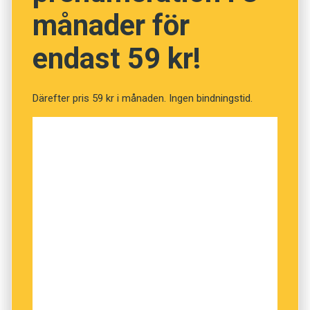
Sverige och hur svenskar lär sig franska i
månader för
Frankrike.
endast 59 kr!
Därefter pris 59 kr i månaden. Ingen bindningstid.
Personerna hon har följt är inga genomsnittliga
migranter. Utbildningsnivån är hög, många
behärskar andra främmande språk, i det nya