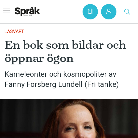
LÄSVÄRT
En bok som bildar och
Hem
öppnar ögon
Artiklar
Krönikor
Kameleonter och kosmopoliter av
Fanny Forsberg Lundell (Fri tanke)
Språkfrågor
Skrivtips
Bokrecensioner
Kviss
Podden