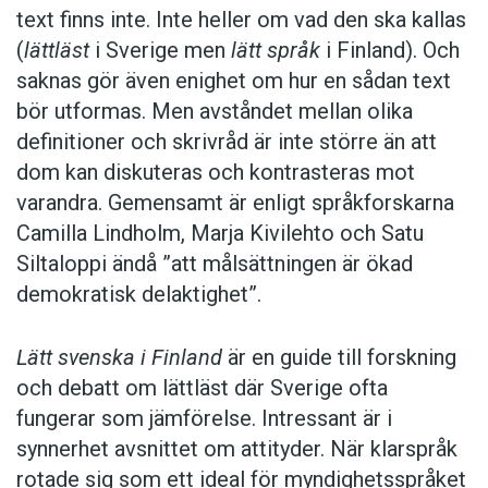
text finns inte. Inte heller om vad den ska kallas
(
lättläst
i Sverige men
lätt språk
i Finland). Och
saknas gör även enighet om hur en sådan text
bör utformas. Men avståndet mellan olika
definitioner och skrivråd är inte större än att
dom kan diskuteras och kontrasteras mot
varandra. Gemensamt är enligt språkforskarna
Camilla Lindholm, Marja Kivilehto och Satu
Siltaloppi ändå ”att målsättningen är ökad
demokratisk delaktighet”.
Lätt svenska i Finland
är en guide till forskning
och debatt om lättläst där ­Sverige ofta
fungerar som jämförelse. ­Intressant är i
synnerhet ­avsnittet om attityder. När klar­språk
rotade sig som ett ideal för myndighetsspråket