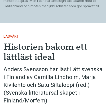
minoritetsspråk. Men i den här antologin tas läsaren med till
Jiddischland och möten med jiddischister som gör språket till…
LÄSVÄRT
Historien bakom ett
lättläst ideal
Anders Svensson har läst Lätt svenska
i Finland av Camilla Lindholm, Marja
Kivilehto och Satu Siltaloppi (red.)
(Svenska litteratur­sällskapet i
Finland/Morfem)