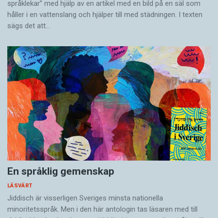
språklekar” med hjälp av en artikel med en bild på en säl som
håller i en vatten­slang och hjälper till med städningen. I ­texten
sägs det att…
En språklig gemenskap
LÄSVÄRT
Jiddisch är visserligen Sveriges minsta nationella
minoritetsspråk. Men i den här antologin tas läsaren med till