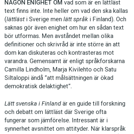
NÅGON ENIGHET OM
vad som är en lättläst
text finns inte. Inte heller om vad den ska kallas
(
lättläst
i Sverige men
lätt språk
i Finland). Och
saknas gör även enighet om hur en sådan text
bör utformas. Men avståndet mellan olika
definitioner och skrivråd är inte större än att
dom kan diskuteras och kontrasteras mot
varandra. Gemensamt är enligt språkforskarna
Camilla Lindholm, Marja Kivilehto och Satu
Siltaloppi ändå ”att målsättningen är ökad
demokratisk delaktighet”.
Lätt svenska i Finland
är en guide till forskning
och debatt om lättläst där ­Sverige ofta
fungerar som jämförelse. ­Intressant är i
synnerhet ­avsnittet om attityder. När klar­språk