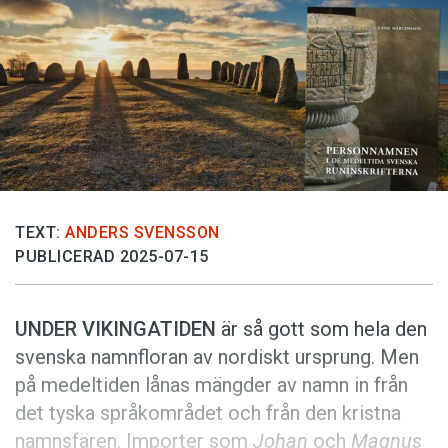
Anmäl till språkpolisen
Föreslå nyord
Annonsera
Prenumerera
Läs Språktidningen digitalt
Press
TEXT:
ANDERS SVENSSON
PUBLICERAD 2025-07-15
UNDER VIKINGATIDEN
är så gott som hela den
svenska namnfloran av nordiskt ursprung. Men
på medeltiden lånas mängder av namn in från
det tyska språkområdet och från den kristna
namnsfären. Importer som
Johan
och
Magnus