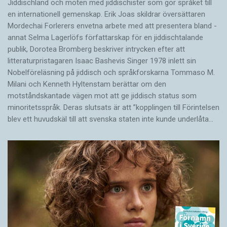
Jiddischland och möten med jiddischister som gör språket till
en internationell gemenskap. Erik Joas skildrar översättaren
Morde­chai Forlerers envetna arbete med att presentera bland ­
annat Selma Lagerlöfs författarskap för en jiddisch­talande
publik, Dorotea Bromberg beskriver intrycken efter att
litteraturpristagaren Isaac Bashevis Singer 1978 inlett sin
Nobelföreläsning på jiddisch och språkforskarna Tommaso M.
Milani och Kenneth Hyltenstam berättar om den
motståndskantade vägen mot att ge jiddisch status som
minoritetsspråk. Deras slutsats är att ”kopplingen till Förintelsen
blev ett huvud­skäl till att svenska staten inte kunde underlåta…