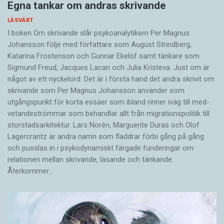
Egna tankar om andras skrivande
LÄSVÄRT
I boken Om skrivande slår psykoanalytikern Per Magnus
Johansson följe med författare som August Strindberg,
Katarina Frostenson och Gunnar Ekelöf samt tänkare som
Sigmund Freud, Jacques Lacan och Julia Kristeva. Just om är
något av ett nyckelord. Det är i första hand det andra skrivit om
skrivande som Per Magnus Johansson använder som
utgångspunkt för korta essäer som ibland rinner iväg till med­
vetandeströmmar som behandlar allt från migrationspolitik till
storstadsarkitektur. Lars Norén, Marguerite Duras och Olof
Lagercrantz är andra namn som fladdrar förbi gång på gång
och pusslas in i psykodynamiskt färgade funderingar om
relationen mellan skrivande, läsande och tänkande.
Återkommer…