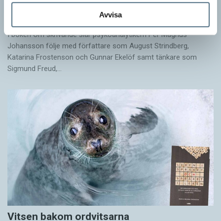
Egna tankar om andras skrivande
Avvisa
LÄSVÄRT
I boken Om skrivande slår psykoanalytikern Per Magnus
Johansson följe med författare som August Strindberg,
Katarina Frostenson och Gunnar Ekelöf samt tänkare som
Sigmund Freud,…
Vitsen bakom ordvitsarna