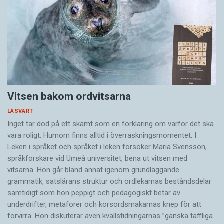
Vitsen bakom ordvitsarna
LÄSVÄRT
Inget tar död på ett skämt som en förklaring om varför det ska
vara roligt. Humorn finns alltid i överrask­ningsmomentet. I
Leken i språket och språket i leken för­söker Maria Svensson,
språkforskare vid Umeå universitet, bena ut vitsen med
vitsarna. Hon går bland annat igenom grundläggande
grammatik, satslärans struktur och ord­lekarnas beståndsdelar
samtidigt som hon peppigt och pedagogiskt betar av
underdrifter, meta­forer och korsords­makarnas knep för att
förvirra. Hon diskuterar även ­kvällstidningarnas ”ganska taffliga