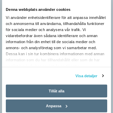
Berättelsen är nu ett säljverktyg
Denna webbplats använder cookies
Vi använder enhetsidentifierare för att anpassa innehållet
LÄSVÄRT
och annonserna till användarna, tillhandahålla funktioner
Narrativ, ’berättelse; subjektivt färgad uppfattning’, var en av
för sociala medier och analysera vår trafik. Vi
nykomlingarna i 2026 års upplaga av Svenska Akademiens
ordlista, SAOL. Som adjektiv har narrativ, ’berättande’, funnits
vidarebefordrar även sådana identifierare och annan
med…
information från din enhet till de sociala medier och
annons- och analysföretag som vi samarbetar med.
Dessa kan i sin tur kombinera informationen med annan
information som du har tillhandahållit eller som de har
samlat in när du har använt deras tjänster.
Visa detaljer
Tillåt alla
Anpassa