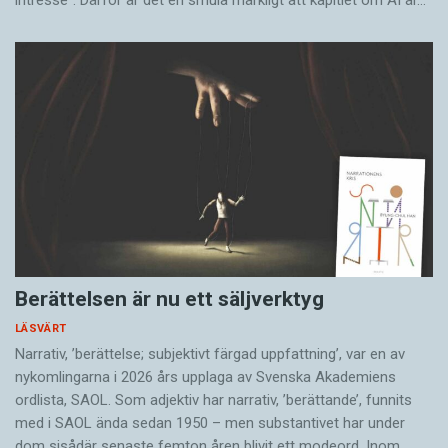
Berättelsen är nu ett säljverktyg
LÄSVÄRT
Narrativ, ’berättelse; subjektivt färgad uppfattning’, var en av
nykomlingarna i 2026 års upplaga av Svenska Akademiens
ordlista, SAOL. Som adjektiv har narrativ, ’berättande’, funnits
med i SAOL ända sedan 1950 – men substantivet har under
dom sisådär senaste femton åren blivit ett modeord. Inom