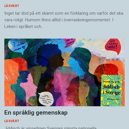
LÄSVÄRT
Inget tar död på ett skämt som en förklaring om varför det ska
vara roligt. Humorn finns alltid i överrask­ningsmomentet. I
Leken i språket och…
En språklig gemenskap
LÄSVÄRT
Jiddisch är visserligen Sveriges minsta nationella