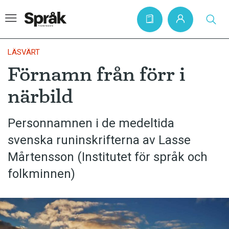
LÄSVÄRT
Förnamn från förr i
Hem
närbild
Artiklar
Krönikor
Personnamnen i de medeltida
svenska runinskrifterna av Lasse
Språkfrågor
Mårtensson (Institutet för språk och
Skrivtips
folkminnen)
Bokrecensioner
Kviss
Podden