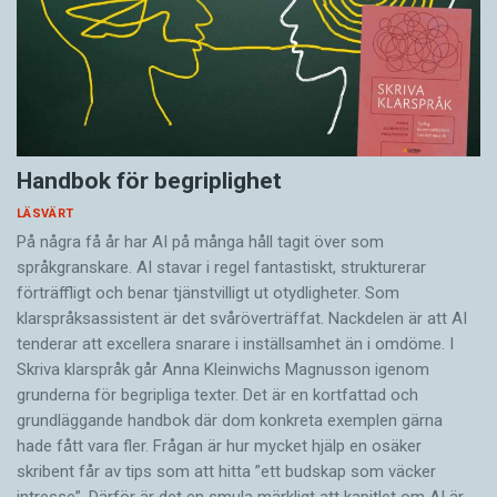
Handbok för begriplighet
LÄSVÄRT
På några få år har AI på många håll tagit över som
språkgranskare. AI stavar i regel fantastiskt, strukturerar
förträffligt och benar tjänstvilligt ut otydligheter. Som
klarspråksassistent är det svår­överträffat. Nack­delen är att AI
tenderar att excellera snarare i inställsamhet än i omdöme. I
Skriva klarspråk går Anna Kleinwichs Magnusson igenom
grunderna för begripliga texter. Det är en kortfattad och
grundläggande handbok där dom konkreta exemplen gärna
hade fått vara fler. Frågan är hur mycket hjälp en osäker
skribent får av tips som att hitta ”ett budskap som väcker
intresse”. Därför är det en smula märkligt att kapitlet om AI är…