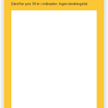
arbetsuppgifter i till exempel äldreomsorgen.
Därefter pris 59 kr i månaden. Ingen bindningstid.
Plusjobben togs bort för ett år sedan.
2. Nystartsjobb
Den 1 januari i år infördes så kallade
nystartsjobb. Det innebär att arbetsgivaren
slipper arbetsgivaravgiften för nyanställda som
varit långtidsarbetslösa. Arbetsgivaren får
stödet lika länge som den person som anställs
har varit arbetslös.
3. Instegsjobb