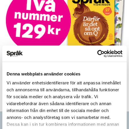
Prova på!
Tidningen i brevlådan plus tillgång till webben och digital
Denna webbplats använder cookies
läsning med vår app
Vi använder enhetsidentifierare för att anpassa innehållet
TVÅ NUMMER FÖR 129 KR!
och annonserna till användarna, tillhandahålla funktioner
för sociala medier och analysera vår trafik. Vi
vidarebefordrar även sådana identifierare och annan
information från din enhet till de sociala medier och
annons- och analysföretag som vi samarbetar med.
Artiklar
Dessa kan i sin tur kombinera informationen med annan