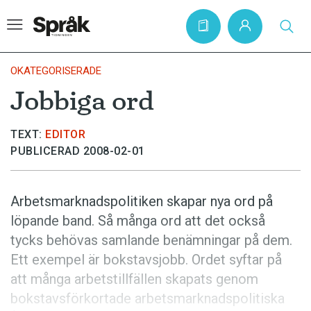
OKATEGORISERADE
Jobbiga ord
Hem
TEXT:
EDITOR
Artiklar
PUBLICERAD 2008-02-01
Krönikor
Språkfrågor
Arbetsmarknadspolitiken skapar nya ord på
Skrivtips
löpande band. Så många ord att det också
tycks behövas samlande benämningar på dem.
Bokrecensioner
Ett exempel är bokstavsjobb. Ordet syftar på
Kviss
att många arbetstillfällen skapats genom
Podden
bokstavsförkortade arbetsmarknadspolitiska