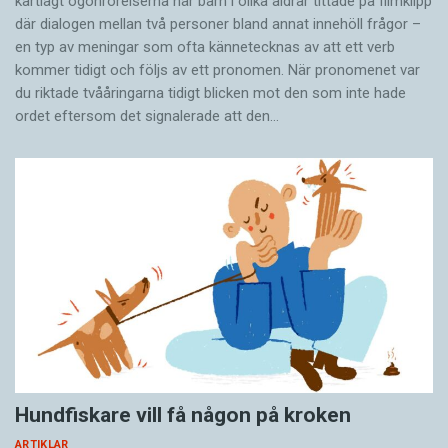
kartlagt ögonrörelserna när barn i olika åldrar tittade på filmklipp
där dialogen mellan två personer bland annat innehöll frågor –
en typ av meningar som ofta kännetecknas av att ett verb
kommer tidigt och följs av ett pronomen. När pronomenet var
du riktade tvååringarna tidigt blicken mot den som inte hade
ordet eftersom det ­signalerade att den…
Hundfiskare vill få någon på kroken
ARTIKLAR