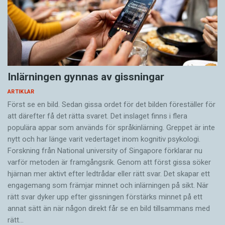
Inlärningen gynnas av gissningar
ARTIKLAR
Först se en bild. Sedan gissa ordet för det bilden föreställer för
att därefter få det rätta svaret. Det inslaget finns i flera
populära appar som används för språkinlärning. Greppet är inte
nytt och har länge varit vedertaget inom kognitiv psykologi.
Forskning från National university of Singa­pore förklarar nu
varför metoden är framgångsrik. Genom att först gissa ­söker
hjärnan mer aktivt ­efter ledtrådar eller rätt svar. Det skapar ett
engagemang som främjar minnet och inlärningen på sikt. När
rätt svar dyker upp efter gissningen förstärks minnet på ett
annat sätt än när någon direkt får se en bild tillsammans med
rätt…