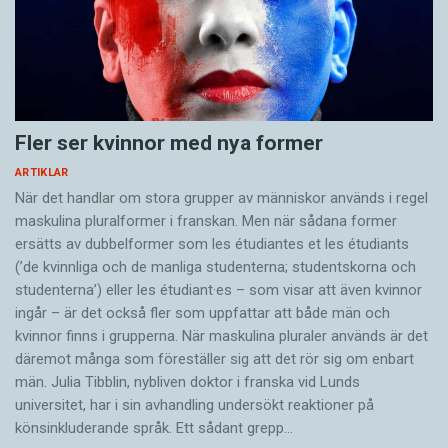
Fler ser kvinnor med nya former
ARTIKLAR
När det handlar om stora grupper av människor används i regel
maskulina pluralformer i franskan. Men när sådana ­former
ersätts av dubbel­former som les étudiantes et les étudiants
(’de kvinnliga och de manliga studenterna; studentskorna och
studenterna’) eller les étudiant·es – som visar att även kvinnor
ingår – är det också fler som uppfattar att både män och
kvinnor finns i grupperna. När maskulina pluraler används är det
där­emot många som föreställer sig att det rör sig om enbart
män. Julia Tibblin, nybliven doktor i franska vid Lunds
universitet, har i sin avhandling undersökt reaktioner på
könsinkluderande språk. Ett sådant grepp…