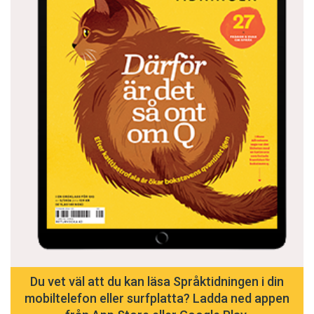
neutralt pronomen. Andra förslag på lösningar
är att till exempel passivisera meningen eller
använda formuleringen han eller hon. Vilket
pronomen som bör användas om transpersoner
berörs inte.
Språkrådet bedömer att det inte är troligt att
ordet hen kommer att få spridning, eftersom
strukturerna för pronomen är stabila och svåra
att förändra. Karin Milles, språkforskare på
Södertörns hög­skola med språk och kön som
specialinriktning, håller med:
– Jag anser att det finns språkliga alternativ,
Du vet väl att du kan läsa Språktidningen i din
framför allt lösningen att använda den. Men det
mobiltelefon eller surfplatta? Ladda ned appen
är min åsikt.