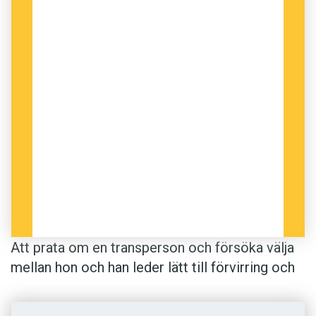
svenskans hon och han och inte heller olika
verb-eller adjektivböjningar beroende på kön. I
de flesta fall framgår könet ändå, men om
personen man talar om har ett annor­lunda eller
könsneutralt namn förekommer det att man
lägger till ett förtydligande.
Anne Anders Uhrgård menar att språk, tanke
och kultur hänger ihop, och att språket sätter
gränser för vad som är möjligt att tänka.
Därmed tror hen att det tudelade sättet att se
Att prata om en transperson och försöka välja
på kön skulle luckras upp om ett neutralt
mellan hon och han leder lätt till förvirring och
pronomen fick fäste i svenskan.
fniss.