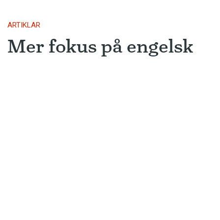
ARTIKLAR
Mer fokus på engelsk
litteratur
AI-utvecklingen leder troligen till att
översättningar från engelskan blir
ännu vanligare.