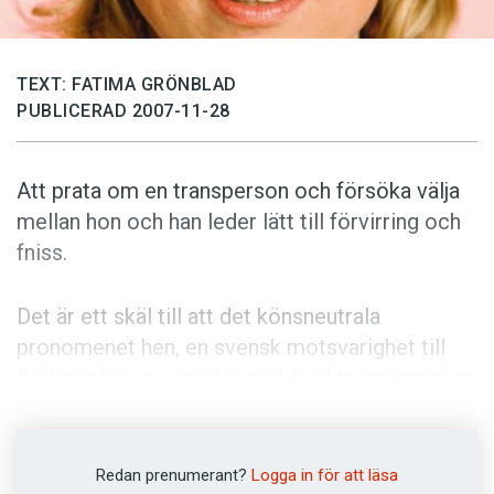
Anmäl till språkpolisen
Föreslå nyord
TEXT: FATIMA GRÖNBLAD
Annonsera
PUBLICERAD 2007-11-28
Prenumerera
Läs Språktidningen digitalt
Att prata om en transperson och försöka välja
Press
mellan hon och han leder lätt till förvirring och
fniss.
Det är ett skäl till att det könsneutrala
pronomenet hen, en svensk mot­svarighet till
finskans hän, nu sprider sig bland transpersoner.
Ordet kan dessutom vara ett praktiskt sätt att
benämna en odefinierad person.
Redan prenumerant?
Logga in för att läsa