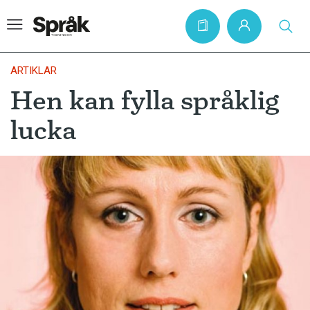
ARTIKLAR
Hen kan fylla språklig
Hem
lucka
Artiklar
Krönikor
Språkfrågor
Skrivtips
Bokrecensioner
Kviss
Podden