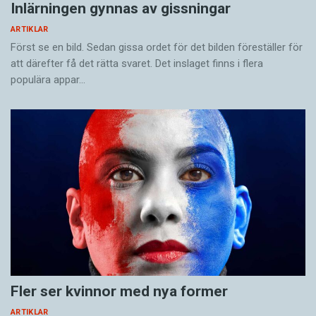
reformen och med ordet snippa som
Inlärningen gynnas av gissningar
beteckning för kvinnligt könsorgan.
ARTIKLAR
Först se en bild. Sedan gissa ordet för det bilden föreställer för
– Jag tror att det beror på vad som händer
att därefter få det rätta svaret. Det inslaget finns i flera
populära appar…
med genusdebatten framöver. Om femtio år
kan vi ha ett fullt genomslag för hen, eller så
använder alla den som neutralt pronomen.
Fler ser kvinnor med nya former
ARTIKLAR