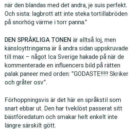
när den blandas med det andra, je suis perfekt.
Och sista: lagbrott att inte steka tortillabröden
på snorhög värme i torr panna.”
DEN SPRÅKLIGA TONEN
är alltså loj, men
känsloyttringarna är å andra sidan uppskruvade
till max – något Ica Sverige hakade på när de
kommen­terade en influencers bild på rätten
palak paneer med orden: ­”GODASTE!!!!! Skriker
och gråter osv”.
Förhoppningsvis är det här en språkstil som
snart ebbar ut. Den har tveklöst passerat sitt
bästföredatum och smakar helt enkelt inte
längre särskilt gött.