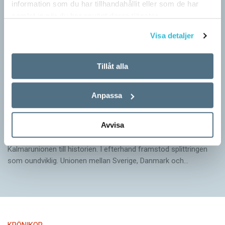
information som du har tillhandahållit eller som de har
samlat in när du har använt deras tjänster.
Visa detaljer
Tillåt alla
Anpassa
Arvet från Gustav Vasa lever än i dag
Avvisa
KRÖNIKOR
När Gustav Vasa den 6 juni 1523 ­valdes till kung förpassades
Kalmar­unionen till historien. I efterhand framstod splittringen
som ound­viklig. ­Unionen ­mellan Sverige, Danmark och…