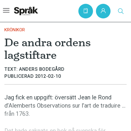
KRÖNIKOR
De andra ordens
Hem
lagstiftare
Artiklar
Krönikor
TEXT: ANDERS BODEGÅRD
PUBLICERAD 2012-02-10
Språkfrågor
Skrivtips
Jag fick en uppgift: översätt Jean le Rond
Bokrecensioner
d’Alemberts Observations sur l’art de traduire …
Kviss
från 1763.
Podden
Det hade saknats en bok på svenska för