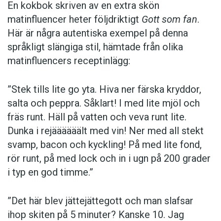
En kokbok ­skriven av en extra skön
matinfluencer heter följd­riktigt
Gott som fan
.
Här är några autentiska ­exempel på denna
språkligt slängiga stil, ­hämtade från olika
matinfluencers receptinlägg:
”Stek tills lite go yta. Hiva ner färska kryddor,
salta och peppra. Såklart! I med lite mjöl och
fräs runt. Häll på vatten och veva runt lite.
Dunka i rejäääääält med vin! Ner med all stekt
svamp, bacon och kyckling! På med lite fond,
rör runt, på med lock och in i ugn på 200 grader
i typ en god timme.”
”Det här blev jättejättegott och man slafsar
ihop skiten på 5 minuter? Kanske 10. Jag