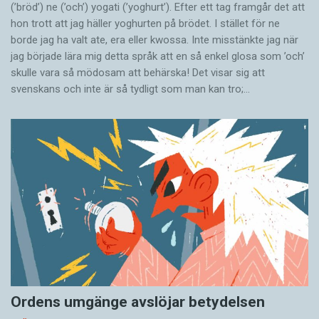
(’bröd’) ne (’och’) yogati (’yoghurt’). Efter ett tag framgår det att
hon trott att jag häller yoghurten på brödet. I stället för ne
borde jag ha valt ate, era eller kwossa. Inte misstänkte jag när
jag började lära mig detta språk att en så enkel glosa som ’och’
skulle vara så mödosam att behärska! Det visar sig att
svenskans och inte är så tydligt som man kan tro;…
Ordens umgänge avslöjar betydelsen