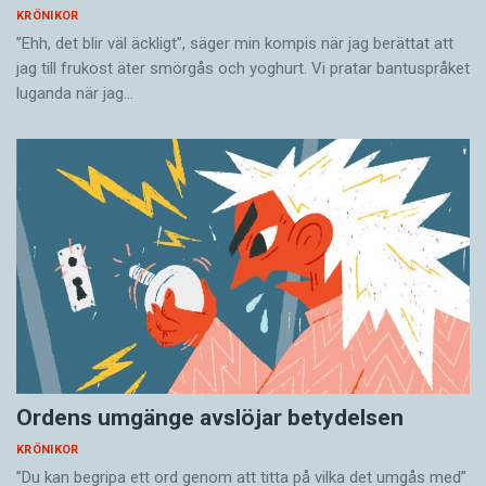
KRÖNIKOR
”Ehh, det blir väl äckligt”, säger min kompis när jag berättat att
jag till frukost äter smörgås och yoghurt. Vi pratar bantuspråket
luganda när jag…
Ordens umgänge avslöjar betydelsen
KRÖNIKOR
”Du kan begripa ett ord genom att titta på vilka det umgås med”