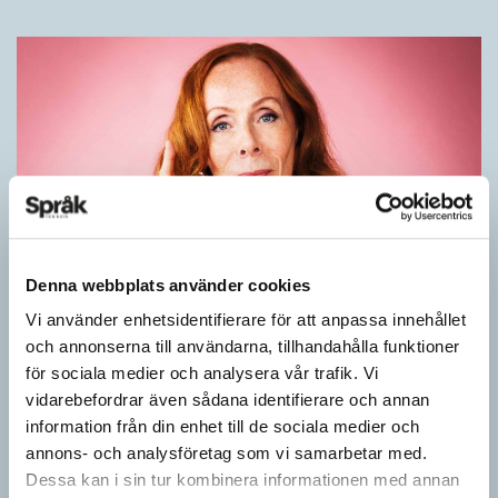
Denna webbplats använder cookies
Rör inte mitt asså!
Vi använder enhetsidentifierare för att anpassa innehållet
och annonserna till användarna, tillhandahålla funktioner
KRÖNIKOR
för sociala medier och analysera vår trafik. Vi
Vet ni vad småord är? Ja, det är små ord. Låt mig förklara vad
vidarebefordrar även sådana identifierare och annan
jag i dag menar med småord. Jag vet att jag i…
information från din enhet till de sociala medier och
annons- och analysföretag som vi samarbetar med.
Dessa kan i sin tur kombinera informationen med annan