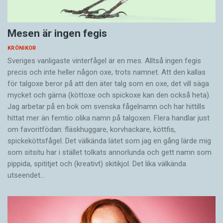
Mesen är ingen fegis
KRÖNIKOR
Sveriges vanligaste vinterfågel är en mes. Alltså ingen fegis
precis och inte heller någon oxe, trots namnet. Att den kallas
för talgoxe beror på att den äter talg som en oxe, det vill säga
mycket och gärna (köttoxe och spickoxe kan den också heta).
Jag arbetar på en bok om svenska fågelnamn och har hittills
hittat mer än femtio olika namn på talgoxen. Flera handlar just
om favoritfödan: fläskhuggare, korvhackare, köttfis,
spickeköttsfågel. Det välkända lätet som jag en gång lärde mig
som sitsitu har i stället tolkats annorlunda och gett namn som
pippida, spititjet och (kreativt) skitikjol. Det lika välkända
utseendet…