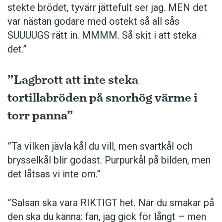
stekte brödet, tyvärr jättefult ser jag. MEN det
var nästan godare med ostekt så all sås
SUUUUGS rätt in. MMMM. Så skit i att steka
det.”
”Lagbrott att inte steka
tortillabröden på snorhög värme i
torr panna”
”Ta vilken jävla kål du vill, men svartkål och
brysselkål blir ­godast. ­Purpurkål på bilden, men
det låtsas vi inte om.”
”Salsan ska vara ­RIKTIGT het. När du smakar på
den ska du känna: fan, jag gick för långt – men