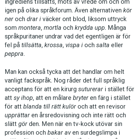
ingrediens tillsätts, möts av vrede om och om
igen på olika språkforum. Även alternativen
kör
ner
och
drar i
väcker ont blod, liksom uttryck
som
montera
,
mortla
och
krydda upp
. Många
språkpuritaner undrar vad det egentligen är för
fel på
tillsätta
,
krossa
,
vispa i
och
salta
eller
peppra
.
Man kan också tycka att det handlar om helt
vanligt fackspråk. Nog råder det full språklig
acceptans för att en kirurg
suturerar
i stället för
att
sy ihop
, att en målare
bryter
en färg i stället
för att
blanda till rätt kulör
och att en revisor
upprättar
en årsredovisning och inte rätt och
slätt
gör
den. Men när en tv-kock utövar sin
profession och
bakar av
en surdegslimpa i