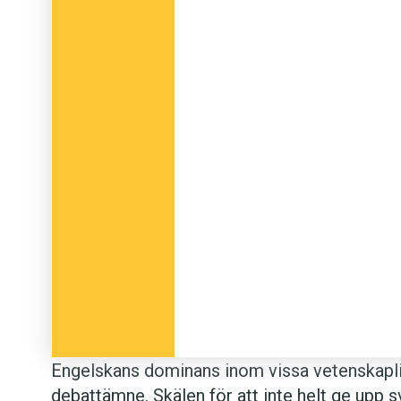
Engelskans dominans inom vissa vetenskap­li
debattämne. Skälen för att inte helt ge upp s