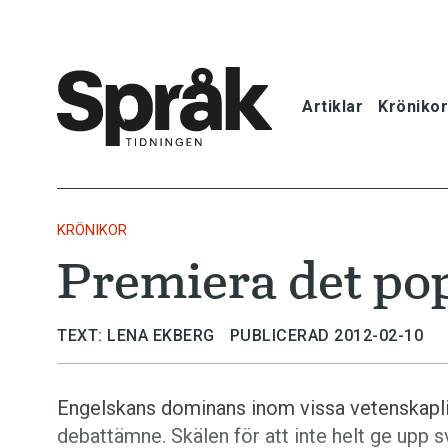
Artiklar
Krönikor
Hem
Artiklar
KRÖNIKOR
Premiera det po
Krönikor
Språkfrågor
TEXT: LENA EKBERG
PUBLICERAD 2012-02-10
Skrivtips
Engelskans dominans inom vissa vetenskap­li
debattämne. Skälen för att inte helt ge upp s
Bokrecensi