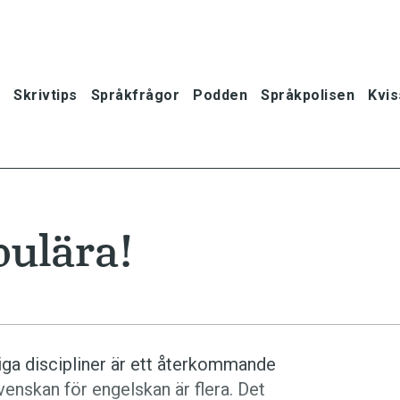
Skrivtips
Språkfrågor
Podden
Språkpolisen
Kvis
pulära!
ga discipliner är ett återkommande
venskan för engelskan är flera. Det
oner