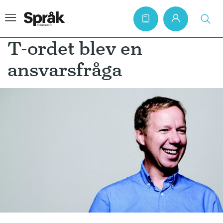
T-ordet blev en
ansvarsfråga
Hem
Artiklar
Krönikor
Språkfrågor
Skrivtips
Bokrecensioner
Kviss
Podden