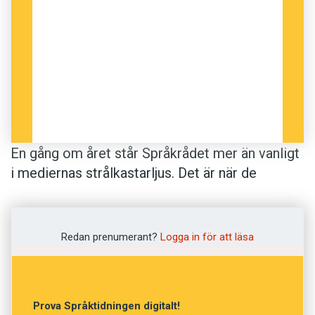
En gång om året står Språkrådet mer än vanligt
i mediernas strålkastarljus. Det är när de
offentlig­gör ”nyordslistan”. Nyordsredaktör
Birgitta Lindgren presenterar ett urval ord som
blivit populära under det gångna året.
Redan prenumerant?
Logga in för att läsa
Nyordslistan, både på Språkrådets webb och så
som den presenteras i Språktidningens
specialnummer, brukar återges i många medier
Prova Språktidningen digitalt!
och kommenteras med glada tillrop: Se hur vår