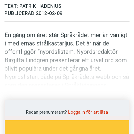
Anmäl till språkpolisen
TEXT: PATRIK HADENIUS
Föreslå nyord
PUBLICERAD 2012-02-09
Annonsera
En gång om året står Språkrådet mer än vanligt
Prenumerera
i mediernas strålkastarljus. Det är när de
Läs Språktidningen digitalt
offentlig­gör ”nyordslistan”. Nyordsredaktör
Press
Birgitta Lindgren presenterar ett urval ord som
blivit populära under det gångna året.
Nyordslistan, både på Språkrådets webb och så
som den presenteras i Språktidningens
specialnummer, brukar återges i många medier
och kommenteras med glada tillrop: Se hur vår
ordskatt växer!
Redan prenumerant?
Logga in för att läsa