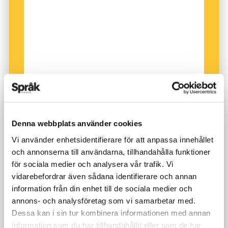
svarade Språkrådet, på sin webbplats, att de
ska inleda en intern diskussion om
språkvårdens ansvar ”för de ord man lyfter
fram i olika sammanhang”.
Nu tycker jag att den extra uppmärksamheten
kring nyordslistan mest är positiv. Det är bara
bra att vi diskuterar ords politiska dimension.
Varje gång vi talar eller skriver tar vi ställning.
Denna webbplats använder cookies
Om du säger tjejsamla – så har du valt sida.
Vi använder enhetsidentifierare för att anpassa innehållet
och annonserna till användarna, tillhandahålla funktioner
för sociala medier och analysera vår trafik. Vi
vidarebefordrar även sådana identifierare och annan
information från din enhet till de sociala medier och
annons- och analysföretag som vi samarbetar med.
Dessa kan i sin tur kombinera informationen med annan
information som du har tillhandahållit eller som de har