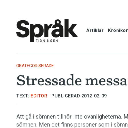
Artiklar
Krönikor
Hem
Artiklar
OKATEGORISERADE
Stressade messa
Krönikor
Språkfrågor
TEXT:
EDITOR
PUBLICERAD 2012-02-09
Skrivtips
Att gå i sömnen tillhör inte ovanligheterna. Me
sömnen. Men det finns personer som i sömn
Bokrecensi