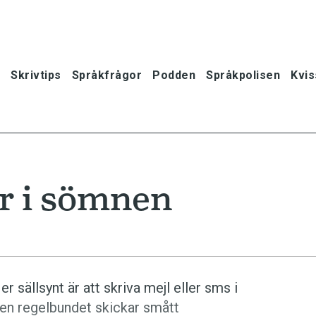
Skrivtips
Språkfrågor
Podden
Språkpolisen
Kvis
r i sömnen
r sällsynt är att skriva mejl eller sms i
en regelbundet skickar smått
oner