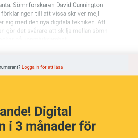
kanta. Sömnforskaren David Cunnington
örklaringen till att vissa skriver mejl
 sig med den nya digitala tekniken. Att
en gör det svårare att skilja mellan sömn
pockar på uppmärksamhet.
språkpolisen
i sömnen, ett begränsat fenomen, enligt
rd
numerant?
Logga in för att läsa
a
ande! Digital
dningen digitalt
 i 3 månader för