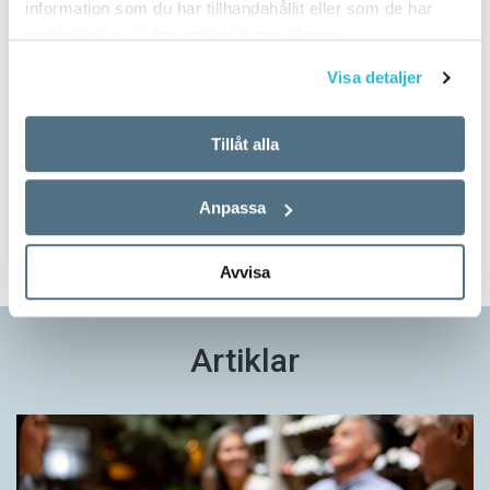
information som du har tillhandahållit eller som de har
samlat in när du har använt deras tjänster.
Visa detaljer
Prova på!
Tillåt alla
Tidningen i brevlådan plus tillgång till webben och digital
läsning med vår app
Anpassa
TVÅ NUMMER FÖR 129 KR!
Avvisa
Artiklar