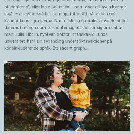
(’de kvinnliga och de manliga studenterna; studentskorna och
studenterna’) eller les étudiant·es – som visar att även kvinnor
ingår – är det också fler som uppfattar att både män och
kvinnor finns i grupperna. När maskulina pluraler används är det
där­emot många som föreställer sig att det rör sig om enbart
män. Julia Tibblin, nybliven doktor i franska vid Lunds
universitet, har i sin avhandling undersökt reaktioner på
könsinkluderande språk. Ett sådant grepp…