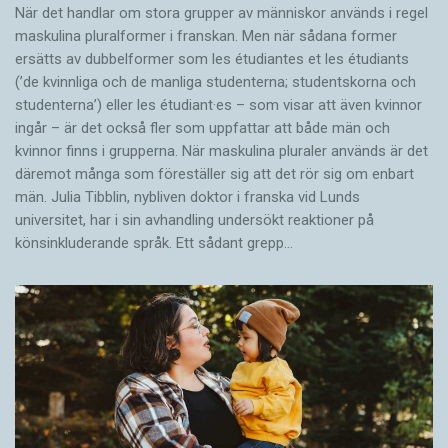
När det handlar om stora grupper av människor används i regel
maskulina pluralformer i franskan. Men när sådana ­former
ersätts av dubbel­former som les étudiantes et les étudiants
(’de kvinnliga och de manliga studenterna; studentskorna och
studenterna’) eller les étudiant·es – som visar att även kvinnor
ingår – är det också fler som uppfattar att både män och
kvinnor finns i grupperna. När maskulina pluraler används är det
där­emot många som föreställer sig att det rör sig om enbart
män. Julia Tibblin, nybliven doktor i franska vid Lunds
universitet, har i sin avhandling undersökt reaktioner på
könsinkluderande språk. Ett sådant grepp…