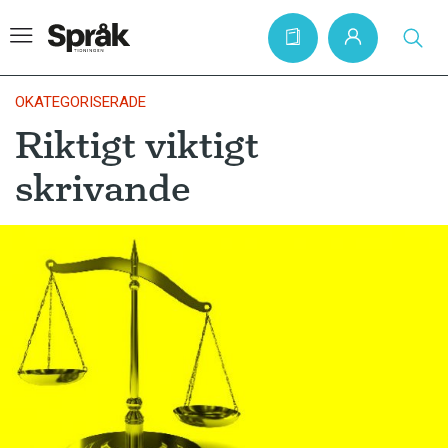
OKATEGORISERADE
Riktigt viktigt
Hem
skrivande
Artiklar
Krönikor
Språkfrågor
Skrivtips
Bokrecensioner
Kviss
Podden