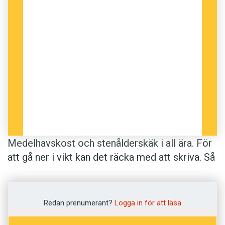
Medelhavskost och sten­ålders­käk i all ära. För
att gå ner i vikt kan det räcka med att skriva. Så
kan man i alla fall tolka en ny studie i psykologi.
Ett gäng kvinnor fick skriva om sådant som
Redan prenumerant?
Logga in för att läsa
betydde mycket för dem, som familj, musik och