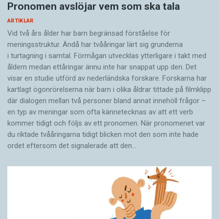
Pronomen avslöjar vem som ska tala
ARTIKLAR
Vid två års ålder har barn begränsad förståelse för
meningsstruktur. Ändå har tvååringar lärt sig grunderna
i turtagning i samtal. Förmågan utvecklas ytterligare i takt med
åldern medan ettåringar ännu inte har snappat upp den. Det
visar en studie utförd av nederländska forskare. Forskarna har
kartlagt ögonrörelserna när barn i olika åldrar tittade på filmklipp
där dialogen mellan två personer bland annat innehöll frågor –
en typ av meningar som ofta kännetecknas av att ett verb
kommer tidigt och följs av ett pronomen. När pronomenet var
du riktade tvååringarna tidigt blicken mot den som inte hade
ordet eftersom det ­signalerade att den…