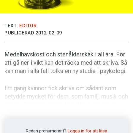
Anmäl till språkpolisen
Föreslå nyord
Annonsera
TEXT:
EDITOR
PUBLICERAD 2012-02-09
Prenumerera
Läs Språktidningen digitalt
Medelhavskost och sten­ålders­käk i all ära. För
Press
att gå ner i vikt kan det räcka med att skriva. Så
kan man i alla fall tolka en ny studie i psykologi.
Ett gäng kvinnor fick skriva om sådant som
betydde mycket för dem, som familj, musik och
politik. En annan grupp fick skriva om saker
som de inte brydde sig så mycket om.
Innan kvinnorna greppade pennan fick de dock
Redan prenumerant?
Logga in för att läsa