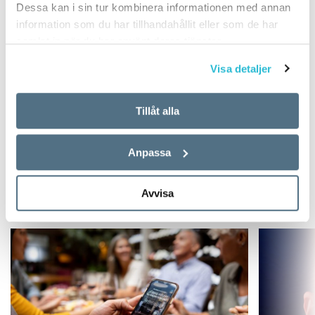
Dessa kan i sin tur kombinera informationen med annan
information som du har tillhandahållit eller som de har
samlat in när du har använt deras tjänster.
Visa detaljer
TEXT:
ANDERS SVENSSON
PUBLICERAD 2012-02-10
Tillåt alla
INGÅR I UTGÅVAN 2012-2
ARTIKLAR
Anpassa
NYHETER
Avvisa