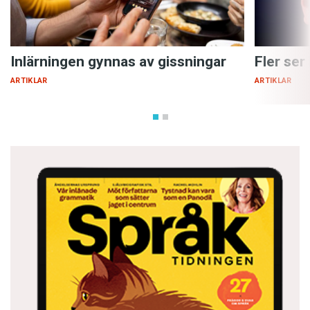
Inlärningen gynnas av gissningar
Fler ser
ARTIKLAR
ARTIKLAR