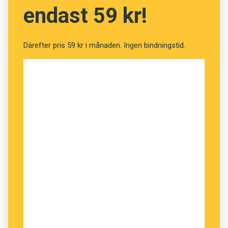
endast 59 kr!
inte tala danska.
Därefter pris 59 kr i månaden. Ingen bindningstid.