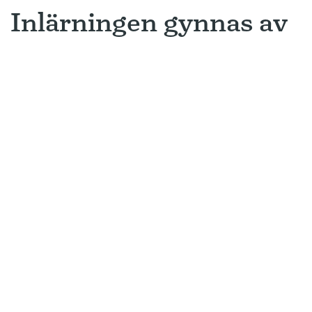
Inlärningen gynnas av
gissningar
Ny forskning avslöjar varför metoden
som många språkinlärningsappar
använder är så framgångsrik.