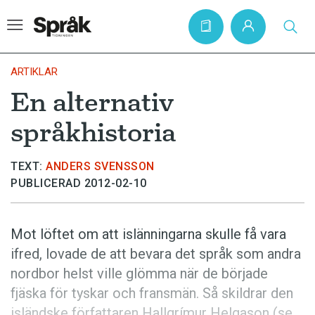
ARTIKLAR
En alternativ
Hem
språkhistoria
Artiklar
Krönikor
TEXT:
ANDERS SVENSSON
PUBLICERAD 2012-02-10
Språkfrågor
Skrivtips
Mot löftet om att islänningarna skulle få vara
Bokrecensioner
ifred, lovade de att bevara det språk som andra
Kviss
nordbor helst ville glömma när de började
fjäska för tyskar och fransmän. Så skildrar den
Podden
isländske för­fattaren Hallgrímur Helgason (se