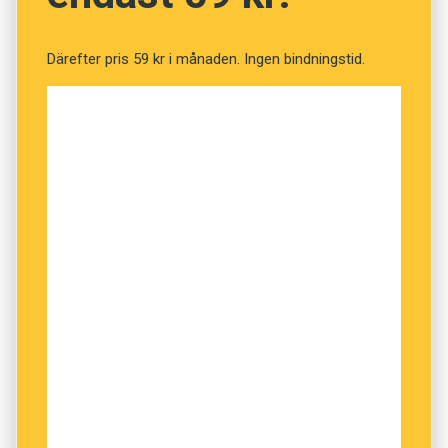
lært!, ’Ja, så ska vi tala. Detta kan andra aldrig
lära sig!’. Norskan, å sin sida, sägs vara
Därefter pris 59 kr i månaden. Ingen bindningstid.
resultatet av att ett helt folk har gått samman,
med det gemensamma målet att försöka att
inte tala danska.