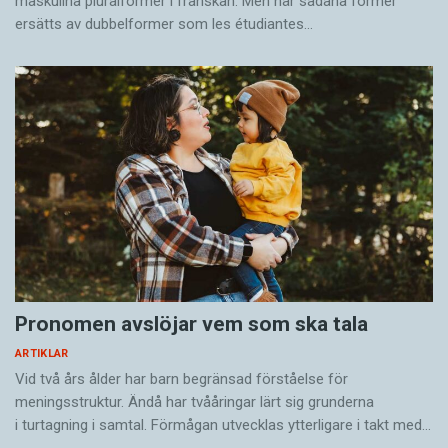
maskulina pluralformer i franskan. Men när sådana ­former
ersätts av dubbel­former som les étudiantes…
Pronomen avslöjar vem som ska tala
ARTIKLAR
Vid två års ålder har barn begränsad förståelse för
meningsstruktur. Ändå har tvååringar lärt sig grunderna
i turtagning i samtal. Förmågan utvecklas ytterligare i takt med…