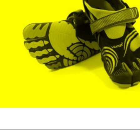
språkpolisen
rd
a
dningen digitalt