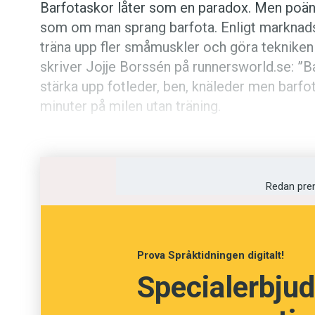
Barfotaskor låter som en paradox. Men poäng
som om man sprang b­arfota. Enligt marknads­
träna upp fler småmuskler och göra tekniken
skriver Jojje Borssén­ på runners­world.se: ”B
stärka upp fot­leder, ben, knäleder men barfota
minuter på milen utan träning.
Redan pre
Prova Språktidningen digitalt!
Specialerbjud