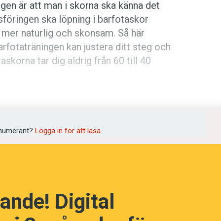
en är att man i skorna ska känna det
föringen ska löpning i bar­fotaskor
 mer naturlig och skonsam. Så här
arfota­träningen kan justera ditt steg och
­skorna tar dig aldrig från 60 till 40
numerant?
Logga in för att läsa
ande! Digital