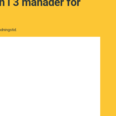
 i 3 månader för
ndningstid.