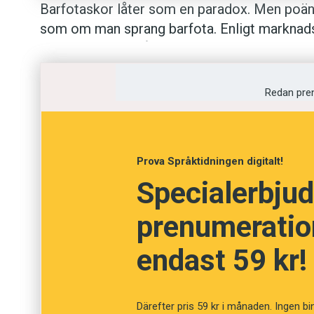
Barfotaskor låter som en paradox. Men poäng
som om man sprang b­arfota. Enligt marknads­
träna upp fler småmuskler och göra tekniken
skriver Jojje Borssén­ på runners­world.se: ”B
stärka upp fot­leder, ben, knäleder men barfota
Redan pre
minuter på milen utan träning.
Prova Språktidningen digitalt!
Specialerbjud
prenumeration
endast 59 kr!
Därefter pris 59 kr i månaden. Ingen bi