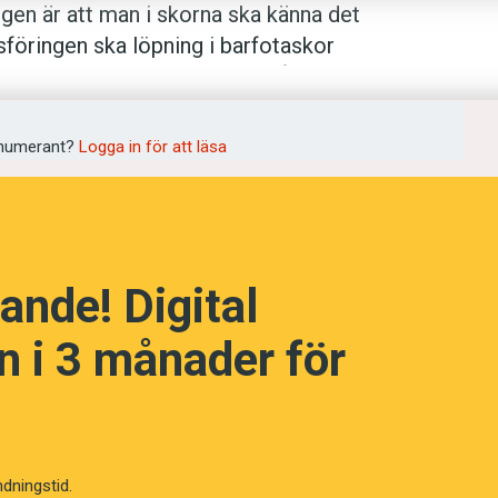
en är att man i skorna ska känna det
föringen ska löpning i bar­fotaskor
 mer naturlig och skonsam. Så här
arfota­träningen kan justera ditt steg och
­skorna tar dig aldrig från 60 till 40
numerant?
Logga in för att läsa
ande! Digital
 i 3 månader för
ndningstid.