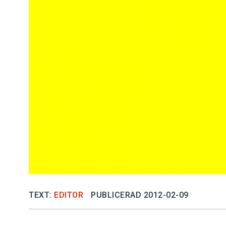
Kviss
Podden
Anmäl till 
Föreslå nyo
Annonsera
Prenumerer
Läs Språkti
TEXT:
EDITOR
PUBLICERAD 2012-02-09
Press