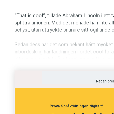
”That is cool”, tillade Abraham­ Lincoln i ett 
splittra unionen. Med det menade han inte alls
schyst, utan uttryckte snarare sitt ogillande 
Sedan dess har det som bekant hänt mycket.
inbördeskrig har laddningen i ordet cool förä
att använda ordet på ett ogillande sätt; vi a
beundransvärd tröja. Eller vänta nu, du kanske 
ball? Kanske tycker du rent av att den är fet?
Redan pre
Språket formligen dräller av adjektiv med allm
beroende på vilka vi är, och vilka vi vill fra
sammanhanget.
Prova Språktidningen digitalt!