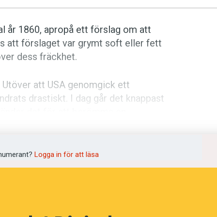
tal år 1860, apropå ett förslag om att
 att förslaget var grymt soft eller fett
över dess fräckhet.
 Utöver att USA genomgick ett
ndrats drastiskt. I dag går det knappast
nvänder det för att berömma en
skulle säga att en tröja är fräsig? Eller
numerant?
Logga in för att läsa
änt positiv innebörd. Vi väljer olika ord
mstå som. Viktigast är kanske