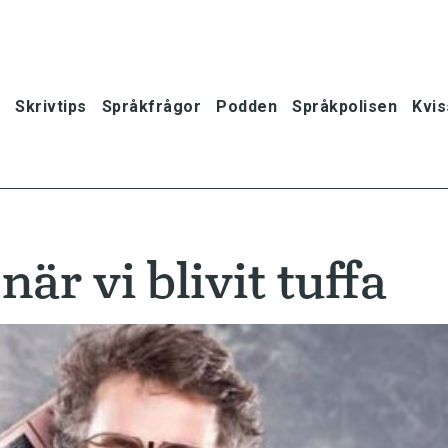
Skrivtips
Språkfrågor
Podden
Språkpolisen
Kvis
är vi blivit tuffa
oner