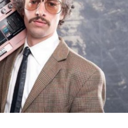
språkpolisen
rd
a
dningen digitalt