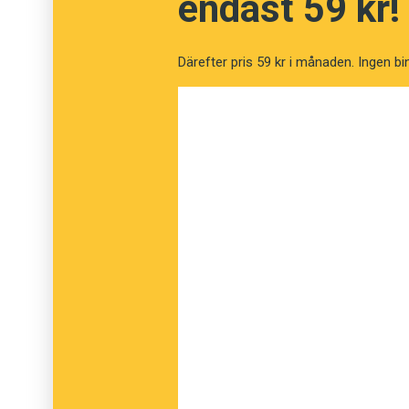
endast 59 kr!
vara en bra estradpoet. Det viktiga är att nå ut
Därefter pris 59 kr i månaden. Ingen bi