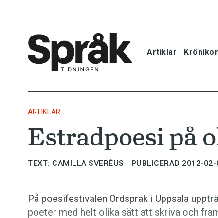
Artiklar
Krönikor
Hem
Artiklar
ARTIKLAR
Estradpoesi på ol
Krönikor
Språkfrågor
TEXT: CAMILLA SVERÉUS
PUBLICERAD 2012-02-
Skrivtips
På poesifestivalen Ordsprak i Uppsala upptr
poeter med helt olika sätt att skriva och fra
Bokrecensi