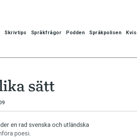
Skrivtips
Språkfrågor
Podden
Språkpolisen
Kvis
ika sätt
09
äder en rad svenska och utländska
mföra poesi.
oner