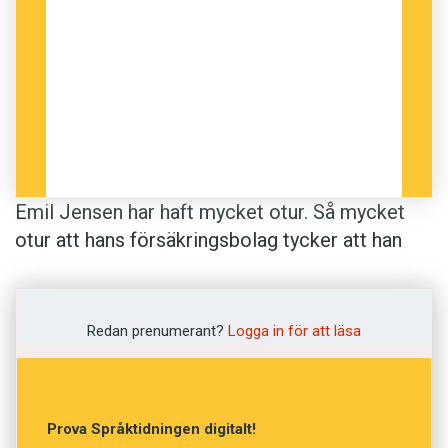
Men nu har vi baxat dem ända hit.”
Läser man citatet högt så hör man tydigt de
fyra betoningarna: lön, fon, jä, skit. Och på andra
raden: Nu, bax, än, hit.
För att se om Emil Jensen också – omedvetet
Emil Jensen har haft mycket otur. Så mycket
– har skrivit på knittel, får Eva Lilja i uppdrag att
otur att hans försäkringsbolag tycker att han
göra en snabbanalys av hans smått dystopiska
borde ändra sin livsstil. Han skrev ett svar till
dikt Välkommen till världen, som utgör en del
försäkringsbolaget:
av ljudboken Mellansnack.
Redan prenumerant?
Logga in för att läsa
”Allt jag önskar mig till julen, är att få en cykel
”I havet blommar algerna
stulen. Får jag grötens mandel, önskar jag
misshandel. Ge mig tänderna utslagna, inslagna
bland olja och bensin
Prova Språktidningen digitalt!
i papper, resten av kroppen nedslagen, och