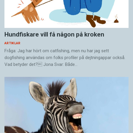
läsa citaten som finns i den här artikeln är alltså
”Du har fina bevingade ord i din dikt, men min
inte att göra dikterna rättvisa. De bör höras.
dikt är vingklippt av insikt. Ställer in siktet och
min blick på målet, målar sen av vad jag ser på
med språket.”
– Till skillnad från läsaren har lyssnaren inte tid
Hundfiskare vill få någon på kroken
att välja sitt eget tempo, stanna upp och börja
ARTIKLAR
om, påpekar Emil Jensen. Det finns en
Kung Henry också är välkänd som hiphopartist
Fråga: Jag har hört om catfishing, men nu har jag sett
omedelbarhet i det talade ordet. Det måste ske
(under namnet Henry Bowers). Det är något
dogfishing användas om folks profiler på dejtningappar också.
något just där och just då.
man kan ana när man hör honom framföra sina
Vad betyder det? Jona Svar: Både…
dikter. Poetry slam som genre har mycket
gemensamt med hiphoppen: rytmen, de
oregelbundna rimmen, de ofta
samhällsrelaterade och satiriska budskapen.
Versmåtten som är vanliga i slampoesi
återfinns också i hiphoppens låttexter.
På själva framförandet märks att poetry slam är