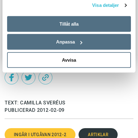
överdrivet entusiastisk inför. Den börjar:
Visa detaljer
knäcker mig. Nu räcker det!”
”Löntagarfonder är ett jävla skit.
Bara i det korta citatet hittar man flera
Tillåt alla
stilmässiga knep som är vanliga i den här
Men nu har vi baxat dem ända hit.”
sortens dikter. Dels upprepningen av ”ännu en
Anpassa
...”, som bidrar till diktens rytm. Dels
Läser man citatet högt så hör man tydigt de
assonansen i orden ”väckelse”, ”knäcker mig”
Avvisa
fyra betoningarna: lön, fon, jä, skit. Och på andra
och ”räcker det”. Assonans är ett rim med
raden: Nu, bax, än, hit.
ljudöverensstämmelse inuti orden. Ju fler
gemensamma ljud i de båda orden, desto bättre
För att se om Emil Jensen också – omedvetet
låter det.
– har skrivit på knittel, får Eva Lilja i uppdrag att
TEXT: CAMILLA SVERÉUS
göra en snabbanalys av hans smått dystopiska
PUBLICERAD 2012-02-09
Ett annat vanligt fenomen i slampoesi är
dikt Välkommen till världen, som utgör en del
allitteration, alltså flera ord som börjar på
av ljudboken Mellansnack.
samma bokstav, som här i ”fått förstorat”. Ett
INGÅR I UTGÅVAN 2012-2
ARTIKLAR
annat exempel är titeln på Emil Jensens