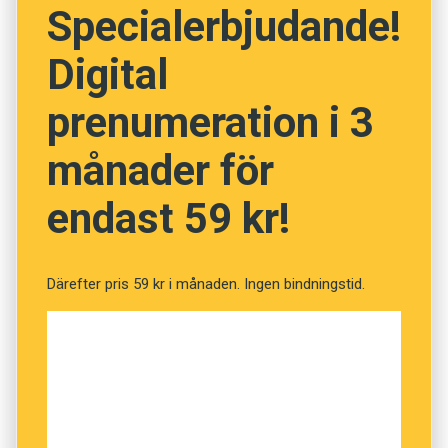
Specialerbjudande!
julmusten avslagen. Sen är jag nöjd med
Sydpolen och Nordpolen
juldagen.”
Digital
smälts ner som stearin
Emil Jensen är estradpoet. Han kan stoltsera
prenumeration i 3
med ett tvåfaldigt SM- och EM-guld i poetry
Ökenspridning, allt ska bort,
månader för
slam, tävling i estradpoesi. Ändå ser han sig
själv främst som musik­artist, eftersom det var
vi rear ut vår jord
endast 59 kr!
med musiken som allt började. Sin scenpoesi
beskriver han som ”mellansnack som har
Kyotoavtal skrevs och revs,
spårat ur”. Nu har det urspårade mellansnacket
Därefter pris 59 kr i månaden. Ingen bindningstid.
blivit en egen föreställning – med eget
men det var ändå bara ord.”
mellansnack. Ordvrängandet smyger sig in
överallt. Ibland är det så subtilt att man börjar
– Nej, knittel är det inte, säger Eva Lilja.
undra om det är omedvetet, om Emil kanske
Däremot är det klockrena jamber; fyrtaktiga
talar på rim även till vardags.
och tretaktiga med katalex.