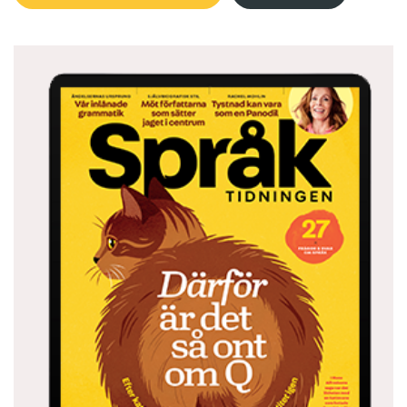
”I havet blommar algerna
Välkommen till världen (se även artikel i
Språktidningen 6/11).
bland olja och bensin
Men att poesin skulle vara en lek med språk är
Sydpolen och Nordpolen
inget som Kung Henry vill kännas vid.
smälts ner som stearin
– Man leker med orden först när man framför
dikten på scen, menar han. Själva skrivandet är
Ökenspridning, allt ska bort,
snarare ett krig mot språket – man försöker
tvinga in det i en viss form. Eller som han
vi rear ut vår jord
beskriver det i sin egen dikt Tråkigt:
Kyotoavtal skrevs och revs,
”Du har fina bevingade ord i din dikt, men min
dikt är vingklippt av insikt. Ställer in siktet och
men det var ändå bara ord.”
min blick på målet, målar sen av vad jag ser på