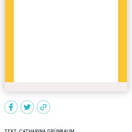
ordet middag. ”Ett kök är vackrast just vid
middagstimman”, skriver Tage Danielsson i en
oemotståndlig dikt. Av skildringen att döma är
det tiden för måltiden middag som avses, trots
att ordet middagstimme i Svenska Akademiens
ordbok endast står för ’timmen mitt på dagen’,
den astronomiska middagstimmen.
Men även frukosten har levt på ett glidande
tidsplan. ”Vila vid denna källa! Vår lilla frukost vi
framställa”, skriver Bellman, för att strax
fortsätta med ”Ditt middagsvin sku vi ur stopen
hälla”. En frukost enligt dagens språkbruk är det
inte fråga om, eftersom vad som dukas upp är
en inte alls så liten och heller inte så tidig
utflyktsmåltid med ägg, oliver, kyckling, en nyss
TEXT: CATHARINA GRÜNBAUM