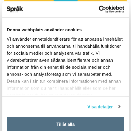
talet,­ när hon planerade något utöver den
vardagliga ättiksströmmingen eller
blodpuddingen.
Denna webbplats använder cookies
Frokost är också i Danmark det som i Sverige
Vi använder enhetsidentifierare för att anpassa innehållet
är lunch, till ständig förvirring vid mötena över
ARTIKLAR
OKATEGORISERADE
och annonserna till användarna, tillhandahålla funktioner
Sundet. (På morgonen spiser man morgenmad.)
5 vanligaste
för sociala medier och analysera vår trafik. Vi
vidarebefordrar även sådana identifierare och annan
svenskspråkiga första
information från din enhet till de sociala medier och
Kanske är det i dag enklare för den yngre
annons- och analysföretag som vi samarbetar med.
generationen. I skolan har man lunchrast, och
förnamnen för nyfödda
Dessa kan i sin tur kombinera informationen med annan
middagstid är tiden då man äter middag.
information som du har tillhandahållit eller som de har
i Finland 2017
samlat in när du har använt deras tjänster.
Min unga anförvant ringde kvart över sex. Vi
Visa detaljer
TEXT:
ANDERS SVENSSON
hade ju kommit överens om att höras vid
PUBLICERAD 2018-06-14
middagstid. Själv satt jag för övrigt på bussen.
Tillåt alla
Dagens middagstid infaller ofta vid den timme