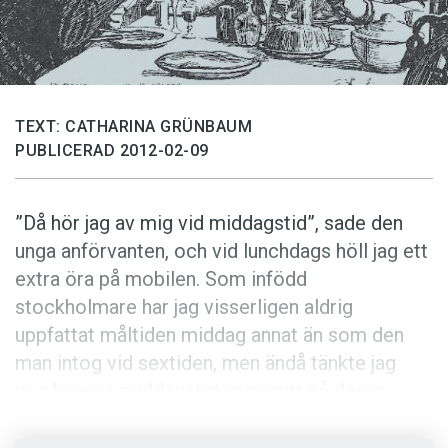
Anmäl till språkpolisen
Föreslå nyord
Annonsera
Prenumerera
TEXT: CATHARINA GRÜNBAUM
PUBLICERAD 2012-02-09
Läs Språktidningen digitalt
Press
”Då hör jag av mig vid middags­tid”, sade den
unga an­förvanten, och vid lunchdags höll jag ett
extra öra på mobilen. Som infödd
stockholmare har jag visserligen aldrig
uppfattat måltiden middag annat än som den
man intog vid sextiden, men ändå tänkte jag
mig hennes middagstid som mitt på dagen.