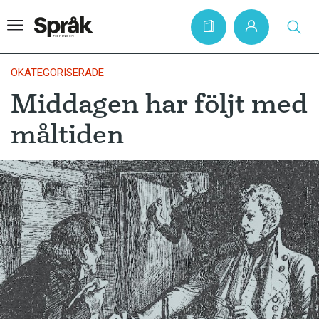
OKATEGORISERADE
Middagen har följt med
Hem
måltiden
Artiklar
Krönikor
Språkfrågor
Skrivtips
Bokrecensioner
Kviss
Podden