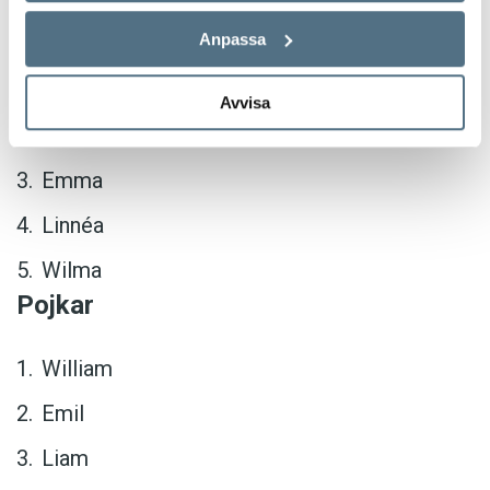
då förfäderna åt kvällsvard.
Flickor
Anpassa
Ellen
Avvisa
Saga
Emma
Linnéa
Wilma
Pojkar
William
Emil
Liam