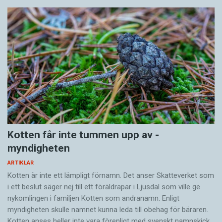
Kotten får inte tummen upp av ­
myndigheten
ARTIKLAR
Kotten är inte ett lämpligt förnamn. Det anser Skatte­verket som
i ett beslut säger nej till ett föräldra­par i Ljusdal som ville ge
nykomlingen i familjen Kotten som andranamn. Enligt
myndigheten skulle namnet kunna leda till obehag för bäraren.
Kotten anses heller inte vara förenligt med svenskt namnskick