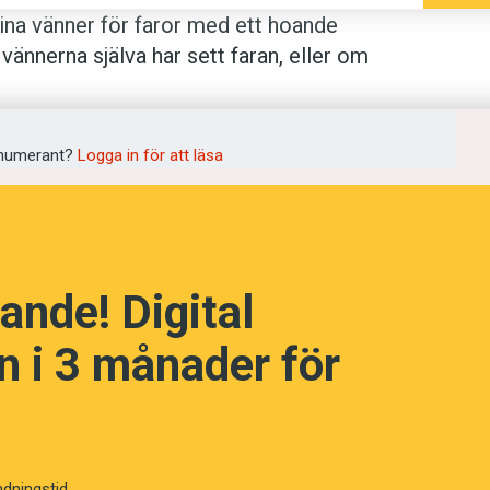
na vänner för faror med ett hoande
 vännerna själva har sett faran, eller om
 slutsatsen drar tyska och brittiska
 gift­ormar nära en schimpansflock i
ornas reaktion. Den här sortens insikt
numerant?
Logga in för att läsa
mplex kommunikation, något man
ande! Digital
 i 3 månader för
ndningstid.