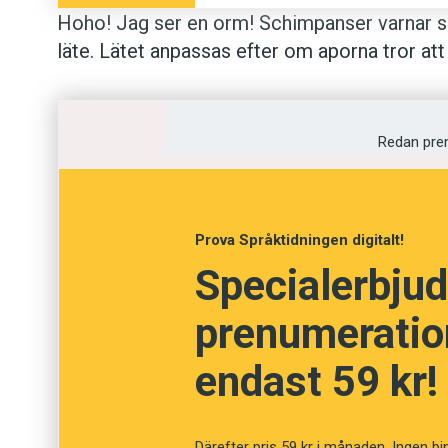
Hoho! Jag ser en orm! Schimpanser varnar si
läte. Lätet anpassas efter om apor­na tror att
de bedöms ha hört varningsropen tidigare.Den
forskare efter att de placerat ut konstgjorda
Budongoskogen i Uganda – och lyssnat till ap
Redan pre
om andras kunskap är grundläggande för ko
tidigare bara har tillskrivit männi­skor.
Prova Språktidningen digitalt!
Specialerbjud
prenumeration
endast 59 kr!
Därefter pris 59 kr i månaden. Ingen bi