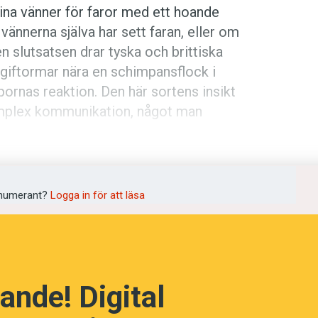
na vänner för faror med ett hoande
 vännerna själva har sett faran, eller om
 slutsatsen drar tyska och brittiska
 gift­ormar nära en schimpansflock i
ornas reaktion. Den här sortens insikt
mplex kommunikation, något man
numerant?
Logga in för att läsa
ande! Digital