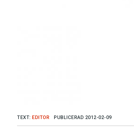
Kviss
Podden
Anmäl till 
Föreslå nyo
Annonsera
Prenumerer
Läs Språkti
TEXT:
EDITOR
PUBLICERAD 2012-02-09
Press