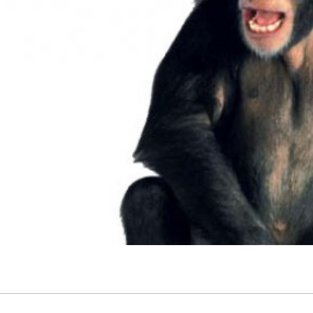
språkpolisen
rd
a
dningen digitalt