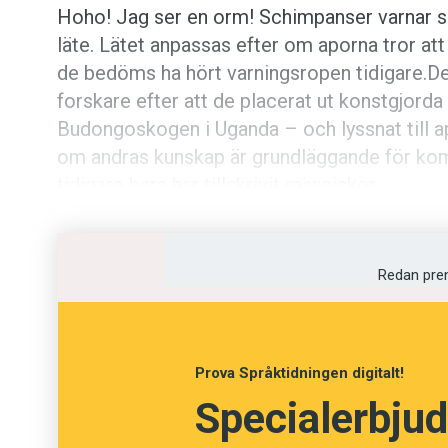
Hoho! Jag ser en orm! Schimpanser varnar si
läte. Lätet anpassas efter om apor­na tror att
de bedöms ha hört varningsropen tidigare.Den
forskare efter att de placerat ut konstgjorda
Budongoskogen i Uganda – och lyssnat till ap
om andras kunskap är grundläggande för ko
tidigare bara har tillskrivit männi­skor.
Redan pre
Prova Språktidningen digitalt!
Specialerbjud