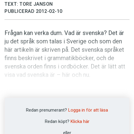
Anmäl till språkpolisen
TEXT: TORE JANSON
PUBLICERAD 2012-02-10
Föreslå nyord
Annonsera
Frågan kan verka dum. Vad är svenska? Det är
Prenumerera
ju det språk som talas i Sverige och som den
Läs Språktidningen digitalt
här artikeln är skriven på. Det svenska språket
Press
finns beskrivet i grammatikböcker, och de
svenska orden finns i ordböcker. Det är lätt att
visa vad svenska är – här och nu.
Men var går gränserna för svenskan, i rum och i
tid? Det är inte lika enkelt att avgöra. Se på de
här två meningarna:
Redan prenumerant?
Logga in för att läsa
Redan köpt?
Klicka här
1. Kununger agher göma huus ok land meþ
eller