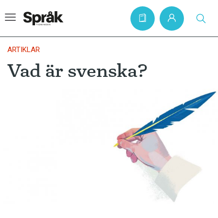
ARTIKLAR
Vad är svenska?
Hem
Artiklar
Krönikor
Språkfrågor
Skrivtips
Bokrecensioner
Kviss
Podden