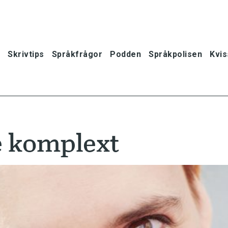
Skrivtips
Språkfrågor
Podden
Språkpolisen
Kvis
te komplext
oner