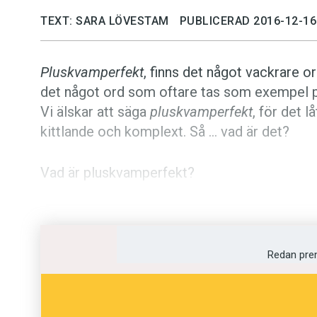
TEXT: SARA LÖVESTAM
PUBLICERAD 2016-12-16
Pluskvamperfekt
, finns det något vackrare or
det något ord som oftare tas som exempel 
Vi älskar att säga
pluskvamperfekt
, för det l
kittlande och komplext. Så … vad är det?
Vad är pluskvamperfekt?
Pluskvamperfekt
är det tempus i svenska s
vaxat
in hela kroppen och nu var jag redo för
Redan pre
Varför heter det pluskvamperfekt?
Plus quam
är latin och betyder ’mer än’.
Plus