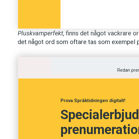
Pluskvamperfekt
, finns det något vackrare or
det något ord som oftare tas som exempel 
Vi älskar att säga
pluskvamperfekt
, för det l
kittlande och komplext. Så … vad är det?
Redan pre
Vad är pluskvamperfekt?
Pluskvamperfekt
är det tempus i svenska s
Prova Språktidningen digitalt!
vaxat
in hela kroppen och nu var jag redo för
Specialerbjud
Varför heter det pluskvamperfekt?
prenumeration