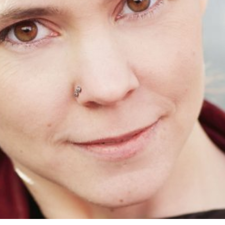
språkpolisen
rd
a
dningen digitalt