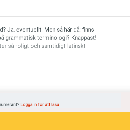
d? Ja, eventuellt. Men så här då: finns
på grammatisk terminologi? Knappast!
åter så roligt och samtidigt latinskt
pråket som inleds med
hade
.
Jag
hade
 mitt livs rutschbaneupplevelse.
numerant?
Logga in för att läsa
kvamperfekt
betyder alltså ’mer än