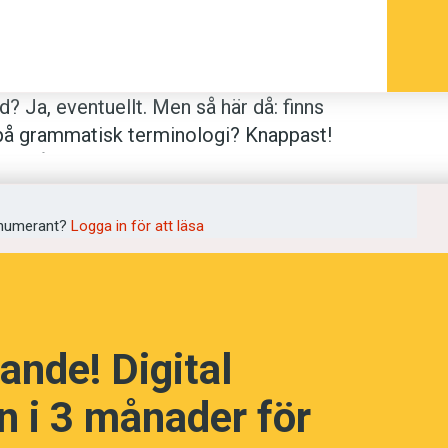
d? Ja, eventuellt. Men så här då: finns
på grammatisk terminologi? Knappast!
åter så roligt och samtidigt latinskt
numerant?
Logga in för att läsa
pråket som inleds med
hade
.
Jag
hade
 mitt livs rutschbaneupplevelse.
ande! Digital
 i 3 månader för