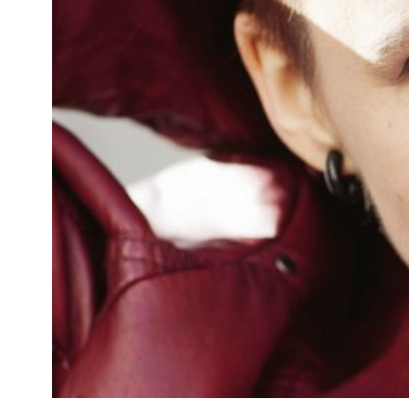
Kviss
Podden
Anmäl till 
Föreslå nyo
Annonsera
Prenumerer
Läs Språkti
Press