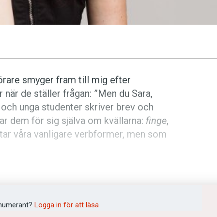
hörare smyger fram till mig efter
 när de ställer frågan: ”Men du Sara,
och unga studenter skriver brev och
ar dem för sig själva om kvällarna:
finge
,
dtar våra vanligare verbformer, men som
i två tempus:
presens konjunktiv
och
numerant?
Logga in för att läsa