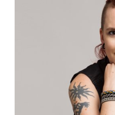
Kviss
Podden
Anmäl till 
Föreslå nyo
Annonsera
Prenumerer
Läs Språkti
Press