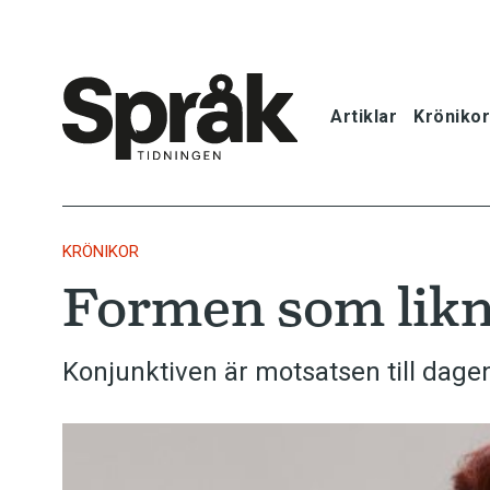
Artiklar
Krönikor
Hem
Artiklar
KRÖNIKOR
Formen som likna
Krönikor
Språkfrågor
Konjunktiven är motsatsen till dage
Skrivtips
Bokrecensi