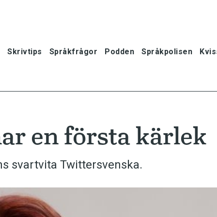
Skrivtips
Språkfrågor
Podden
Språkpolisen
Kvis
r en första kärlek
ns svartvita Twittersvenska.
oner