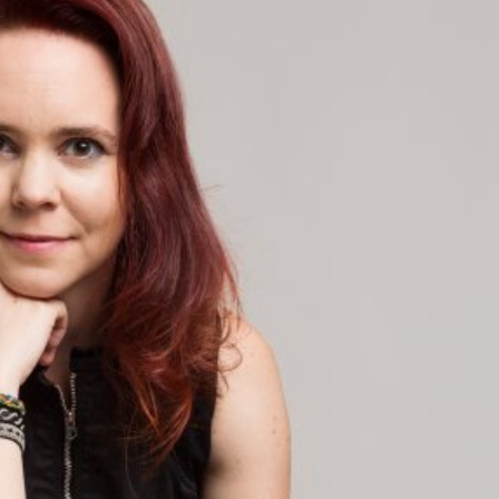
språkpolisen
rd
a
dningen digitalt