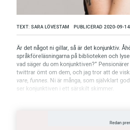
TEXT: SARA LÖVESTAM
PUBLICERAD 2020-09-14
Är det något ni gillar, så är det konjunktiv. Å
språkföreläsningarna på biblioteken och lyser
vad säger du om konjunktiven?” Pensionärer 
twittrar ömt om dem, och jag tror att de visk
vare
,
funnes
. Ni är många, som självklart go
ser konjunktiven i ett särskilt skimmer.
Konjunktiv finns, för den som har glömt det, 
preteritum konjunktiv
.
Redan pre