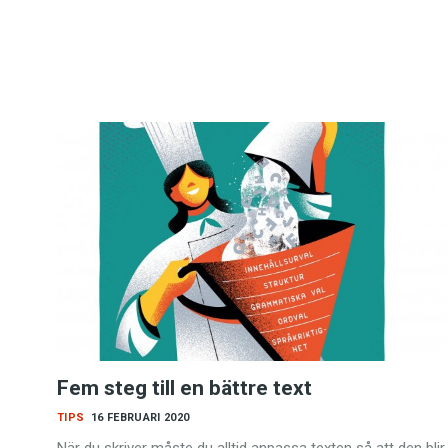
Fem steg till en bättre text
TIPS
16 FEBRUARI 2020
När du skriver måste du alltid anpassa texten så att den blir