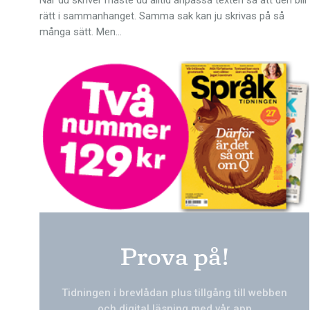
rätt i sammanhanget. Samma sak kan ju skrivas på så
många sätt. Men…
Prova på!
Tidningen i brevlådan plus tillgång till webben
och digital läsning med vår app