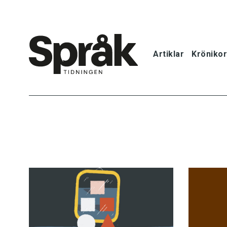
Artiklar
Krönikor
Hem
Artiklar
Krönikor
Språkfrågor
Skrivtips
Bokrecensi