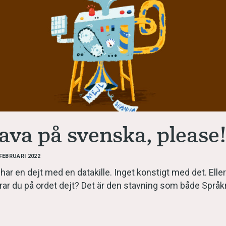
språkpolisen
rd
ava på svenska, please
a
 FEBRUARI 2022
har en dejt med en datakille. Inget konstigt med det. Elle
dningen digitalt
rar du på ordet dejt? Det är den stavning som både Språk