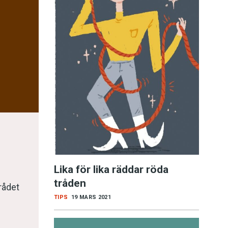
!
Lika för lika räddar röda
r
tråden
rådet
TIPS
19 MARS 2021