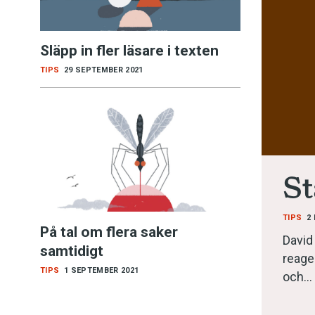
Kviss
Släpp in fler läsare i texten
Podden
TIPS
29 SEPTEMBER 2021
Anmäl till 
Föreslå nyo
St
Annonsera
Prenumerer
TIPS
2
På tal om flera saker
David 
samtidigt
Läs Språkti
reage
TIPS
1 SEPTEMBER 2021
och…
Press