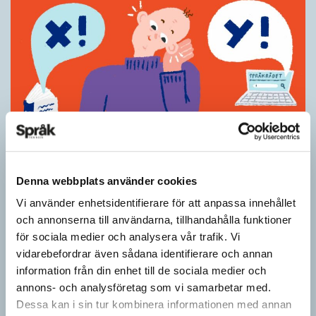
Språkråd när rådgivarna inte är överens
Denna webbplats använder cookies
TIPS
Vi använder enhetsidentifierare för att anpassa innehållet
Använd hellre heter det på sina håll i Svenska Akade­miens
och annonserna till användarna, tillhandahålla funktioner
ordlista, SAOL. Bättre med rom än zigenare, webbläsare än
för sociala medier och analysera vår trafik. Vi
browser och kurator än curator är…
vidarebefordrar även sådana identifierare och annan
information från din enhet till de sociala medier och
annons- och analysföretag som vi samarbetar med.
Dessa kan i sin tur kombinera informationen med annan