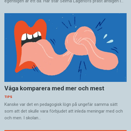
vara konsekvent.
egentligen är ett då. Här står Selma Lagerlöfs präst äntligen i…
Våga komparera med mer och mest
TIPS
Kanske var det en pedagogisk lögn på ungefär samma sätt
som att det skulle vara förbjudet att inleda meningar med och
och men. I skolan…