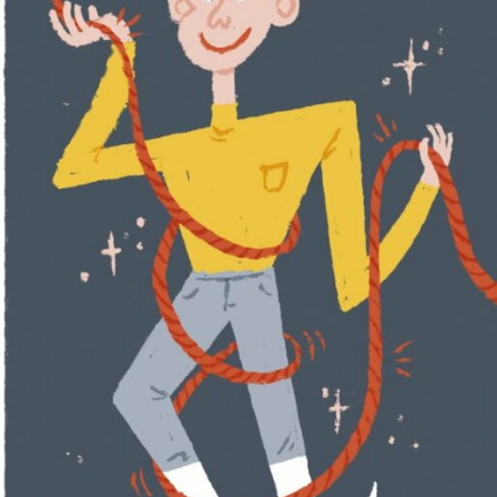
Anmäl till språkpolisen
Föreslå nyord
Annonsera
Prenumerera
Läs Språktidningen digitalt
Press