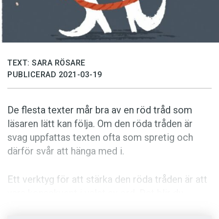
TEXT: SARA RÖSARE
PUBLICERAD 2021-03-19
De flesta texter mår bra av en röd tråd som
läsaren lätt kan följa. Om den röda tråden är
svag uppfattas texten ofta som spretig och
därför svår att hänga med i.
Ett verktyg för att stärka den röda tråden är att
vara konsekvent i valet av ord. Det blir du
genom att använda samma ord när du syftar på