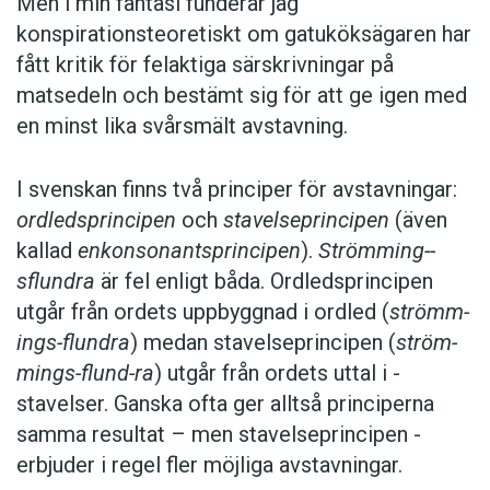
Men i min fantasi funderar jag
konspirationsteoretiskt om gatuköksägaren har
fått kritik för felaktiga särskrivningar på
matsedeln och bestämt sig för att ge igen med
en minst lika svårsmält avstavning.
I svenskan finns två principer för avstavningar:
ordledsprincipen
och
stavelseprincipen
(även
kallad
enkonsonantsprincipen
).
Strömming-­
sflundra
är fel enligt båda. ­Ordledsprincipen
utgår från ordets uppbyggnad i ordled (
strömm-
ings-flundra
) medan stavelseprincipen (
ström-
mings-flund-ra
) utgår från ordets uttal i ­
stavelser. Ganska ofta ger alltså principerna
samma resultat – men stavelseprincipen ­
erbjuder i regel fler möjliga avstavningar.