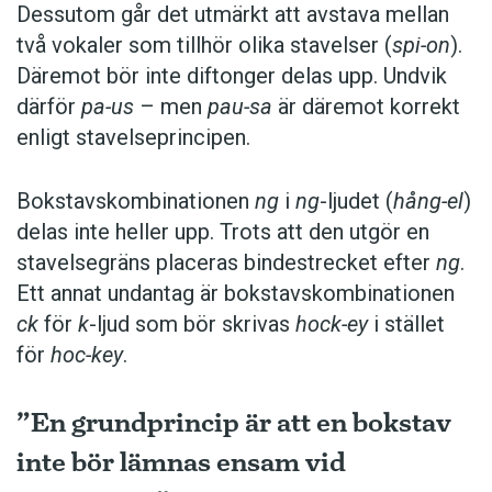
Dessutom går det utmärkt att avstava mellan
två vokaler som tillhör olika stavelser (
spi-on
).
Däremot bör inte diftonger delas upp. Undvik
därför
pa-us
– men
pau-sa
är däremot korrekt
enligt stavelseprincipen.
Bokstavskombinationen
ng
i
ng
-ljudet (
hång-el
)
delas inte heller upp. Trots att den utgör en
stavelsegräns placeras bindestrecket efter
ng
.
Ett annat undantag är bokstavskombinationen
ck
för
k
-ljud som bör skrivas
hock-ey
i stället
för
hoc-key
.
”En grundprincip är att en bokstav
inte bör lämnas ensam vid