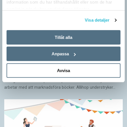
information som du har tillhandahållit eller som de har
samlat in när du har använt deras tjänster.
Visa detaljer
Tillåt alla
Anpassa
Nå ut med din bok
TIPS
Avvisa
Inför skrivandet av den här guiden har jag talat med en rad
förlagsanställda och personer på kommunikationsbyråer som
arbetar med att marknadsföra böcker. Allihop understryker…