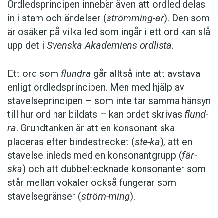
Ordledsprincipen innebär även att ordled delas
in i stam och ändelser (
strömming-ar
). Den som
är osäker på vilka led som ingår i ett ord kan slå
upp det i
Svenska Akademiens ordlista
.
Ett ord som
flundra
går alltså inte att avstava
enligt ordledsprincipen. Men med hjälp av
stavelseprincipen – som inte tar samma hänsyn
till hur ord har bildats – kan ordet skrivas
flund-
ra
. Grundtanken är att en konsonant ska
placeras efter bindestrecket (
ste-ka
), att en
stavelse inleds med en konsonantgrupp (
fär-
ska
) och att dubbeltecknade konsonanter som
står mellan vokaler också fungerar som
stavelsegränser (
ström-ming
).