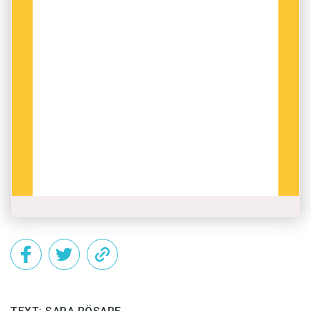
läsupplevelse. Ja, vi kan behöva variera. Men vi
får inte glömma tydligheten. Om läsaren inte
förstår vad vi menar så skriver vi ju helt i
onödan – eller möjligen bara för en speciellt
införstådd krets.
Hur mycket det inkonsekventa ordvalet stör är
starkt kopplat till läsarens förkunskaper. Den
som är insatt i amerikansk politik reagerar nog
inte på de olika benämningarna på Joe Biden.
På samma sätt kanske någon som är
psykologikunnig knappt märker om du växlar
mellan orden
terapi
och
behandling
. Men för
andra kan det väcka frågor och hindra
läsningen: ”Har orden samma betydelse eller
syftar de på olika saker?”