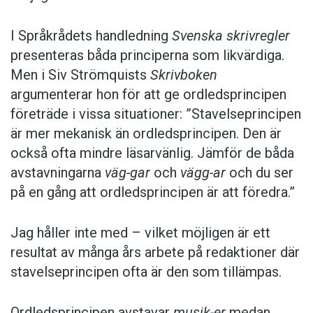
I Språkrådets handledning
Svenska skrivregler
presenteras båda principerna som likvärdiga.
Men i Siv Strömquists
Skrivboken
argumenterar hon för att ge ordledsprincipen
företräde i vissa situationer: ”Stavelseprincipen
är mer mekanisk än ordledsprincipen. Den är
också ofta mindre läsarvänlig. Jämför de båda
avstavningarna
väg-gar
och
vägg-ar
och du ser
på en gång att ordledsprincipen är att föredra.”
Jag håller inte med – vilket möjligen är ett
resultat av många års arbete på redaktioner där
stavelseprincipen ofta är den som tillämpas.
Ordledsprincipen avstavar
musik-er
medan