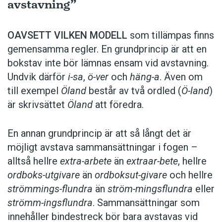
avstavning”
OAVSETT VILKEN MODELL
som tillämpas finns
gemensamma regler. En grundprincip är att en
bokstav inte bör lämnas ensam vid avstavning.
Undvik därför
i-sa
,
ö-ver
och
häng-a
. Även om
till exempel
Öland
består av två ordled (
Ö-land
)
är skrivsättet
Öland
att föredra.
En annan grundprincip är att så långt det är
möjligt avstava sammansättningar i fogen –
alltså hellre
extra-arbete
än
extraar-bete
, hellre
ordboks-utgivare
än
ordboksut-givare
och hellre
strömmings-flundra
än
ström-mingsflundra
eller
strömm-ingsflundra
. Sammansättningar som
innehåller bindestreck bör bara avstavas vid