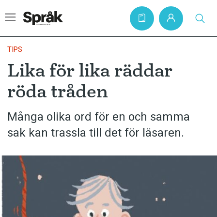
TIPS
Lika för lika räddar
Hem
röda tråden
Artiklar
Krönikor
Många olika ord för en och samma
sak kan trassla till det för läsaren.
Språkfrågor
Skrivtips
Bokrecensioner
Kviss
Podden