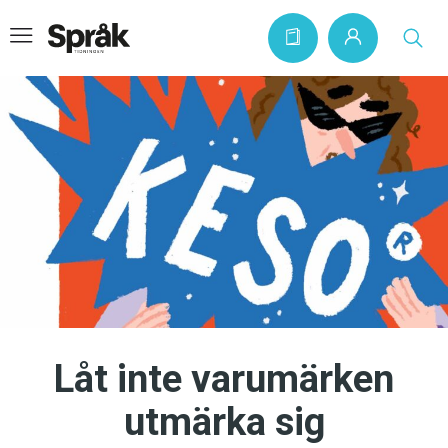
Hem
Artiklar
Krönikor
Språkfrågor
Skrivtips
Bokrecensioner
Låt inte varumärken
Kviss
utmärka sig
Podden