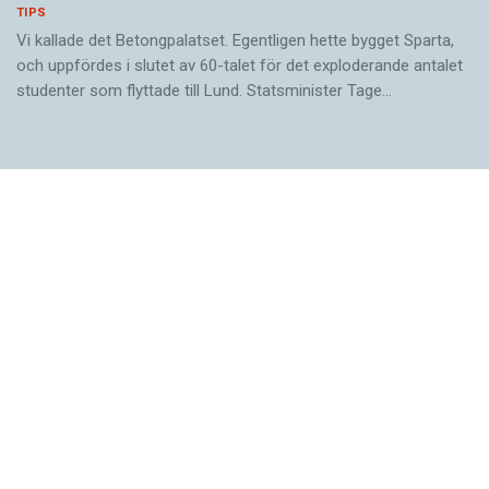
TIPS
Vi kallade det Betongpalatset. Egentligen hette bygget Sparta,
och uppfördes i slutet av 60-talet för det exploderande antalet
studenter som flyttade till Lund. Statsminister Tage…