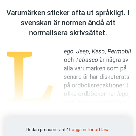
Anmäl till språkpolisen
Varumärken sticker ofta ut språkligt. I
Föreslå nyord
svenskan är normen ändå att
Annonsera
L
normalisera skrivsättet.
Prenumerera
Läs Språktidningen digitalt
ego
,
Jeep
,
Keso
,
Permobil
Press
och
­Tabasco
är några av
alla varumärken som på
senare år har diskuterats
på ordboksredak­tioner. I
olika ordböcker har
lego
,
jeep
,
keso
,
permobil
och
tabasco
listats som
allmänspråkliga ord. Ursprunget är förstås
varumärkena – men när dessa ord tas upp i
Redan prenumerant?
Logga in för att läsa