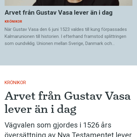
Arvet från Gustav Vasa lever än i dag
KRÖNIKOR
När Gustav Vasa den 6 juni 1523 ­valdes till kung förpassades
Kalmar­unionen till historien. I efterhand framstod splittringen
som ound­viklig. ­Unionen ­mellan Sverige, Danmark och…
KRÖNIKOR
Arvet från Gustav Vasa
lever än i dag
Vägvalen som gjordes i 1526 års
översättning av Nya Testamentet lever