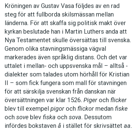
Kröningen av Gustav Vasa följdes av en rad
steg för att fullborda skilsmässan mellan
länderna. För att skaffa sig politisk makt över
kyrkan beslutade han i Martin Luthers anda att
Nya Testamentet skulle översättas till svenska.
Genom olika stavningsmässiga vägval
markerades även språklig distans. Och det var
uttalet i mellan- och uppsvenska mål – alltså ­
dialekter som talades utom hörhåll för Kristian
II – som fick fungera som mall för stavningen
för att särskilja svenskan från danskan när
översättningen var klar 1526.
Piger
och
flicker
blev till exempel
pigor
och
flickor
medan
fiske
och
sove
blev
fiska
och
sova
. Dessutom
infördes bokstaven
å
i stället för skrivsättet
aa
.