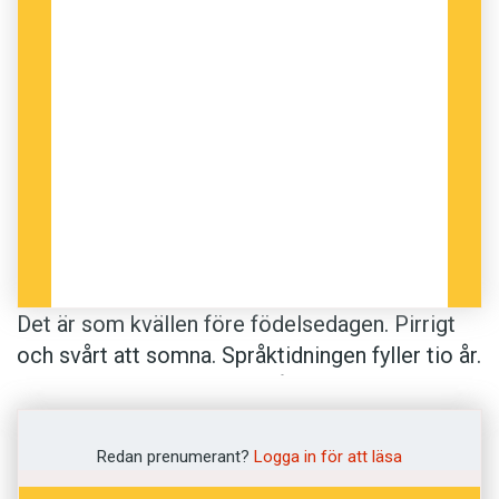
Jag tror att ett skäl till att Språktidningen har
varit så framgångsrik är att den har lyckats med
den balansgången. Vi har tillfredsställt era, våra
läsares, behov av att njuta och försjunka i en
språkbubbla, men också utmanat era
föreställningar och åsikter.
Så tänker vi också fira jubileumsåret 2017:
smeka mycket medhårs och samtidigt kittla
lite.
Det är som kvällen före födelsedagen. Pirrigt
och svårt att somna. Språktidningen fyller tio år.
Och jag ligger och tänker på hur det var innan
tidningen föddes.
Redan prenumerant?
Logga in för att läsa
För tio år sedan fanns en ny tidning om språk