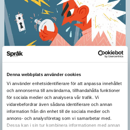
Ordens umgänge avslöjar betydelsen
KRÖNIKOR
Denna webbplats använder cookies
”Du kan begripa ett ord genom att titta på vilka det umgås med”
– ungefär så sa den brittiske språkvetaren John Rupert Firth
Vi använder enhetsidentifierare för att anpassa innehållet
(1890–1960) om…
och annonserna till användarna, tillhandahålla funktioner
för sociala medier och analysera vår trafik. Vi
vidarebefordrar även sådana identifierare och annan
information från din enhet till de sociala medier och
annons- och analysföretag som vi samarbetar med.
Dessa kan i sin tur kombinera informationen med annan