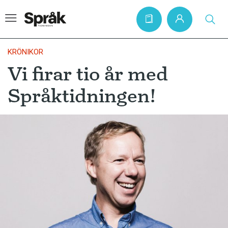
KRÖNIKOR
Vi firar tio år med
Hem
Språktidningen!
Artiklar
Krönikor
Språkfrågor
Skrivtips
Bokrecensioner
Kviss
Podden