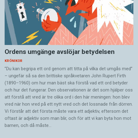
Ordens umgänge avslöjar betydelsen
KRÖNIKOR
”Du kan begripa ett ord genom att titta på vilka det umgås med”
– ungefär så sa den brittiske språkvetaren John Rupert Firth
(1890–1960) om hur man bäst ska förstå vad ett ord betyder
och hur det fungerar. Den ­observationen är det som hjälper oss
att förstå att vred är tre olika ord i den här meningen: hon blev
vred när hon vred på ett nytt vred och det lossnade från dörren.
Vi förstår att det första måste vara ett adjektiv, eftersom det
oftast är adjektiv som man blir, och för att vi kan byta hon mot
barnen, och då måste…