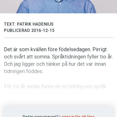
Anmäl till språkpolisen
Föreslå nyord
Annonsera
TEXT: PATRIK HADENIUS
PUBLICERAD 2016-12-15
Prenumerera
Läs Språktidningen digitalt
Det är som kvällen före födelsedagen. Pirrigt
Press
och svårt att somna. Språktidningen fyller tio år.
Och jag ligger och tänker på hur det var innan
tidningen föddes.
För tio år sedan fanns en ny tidning om språk
bara i mitt huvud. Inte ens ett namn var
bestämt. Kunde det kanske bli Språkmagasinet,
Allt om språk, Spraka eller kort och gott Å? Det
fanns också olika förslag till formgivning och
Redan prenumerant?
Logga in för att läsa