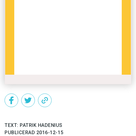
bra tidning ska också sticka till oss lite
obekväm information.
Jag tror att ett skäl till att Språktidningen har
varit så framgångsrik är att den har lyckats med
den balansgången. Vi har tillfredsställt era, våra
läsares, behov av att njuta och försjunka i en
språkbubbla, men också utmanat era
föreställningar och åsikter.
Så tänker vi också fira jubileumsåret 2017:
smeka mycket medhårs och samtidigt kittla
lite.
TEXT: PATRIK HADENIUS
PUBLICERAD 2016-12-15