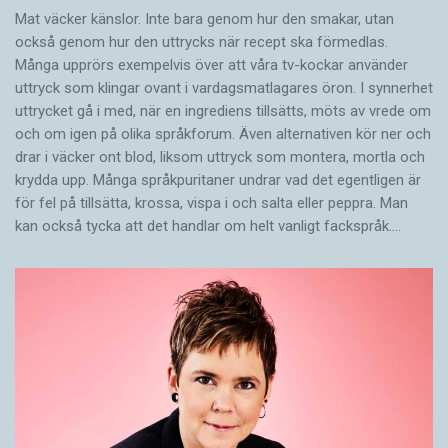
Mat väcker känslor. Inte bara genom hur den smakar, utan
också genom hur den uttrycks när recept ska förmedlas.
Många upprörs exempelvis över att våra tv-kockar använder
uttryck som klingar ovant i vardagsmatlagares öron. I synnerhet
uttrycket gå i med, när en ingrediens tillsätts, möts av vrede om
och om igen på olika språkforum. Även alternativen kör ner och
drar i väcker ont blod, liksom uttryck som montera, mortla och
krydda upp. Många språkpuritaner undrar vad det egentligen är
för fel på tillsätta, krossa, vispa i och salta eller peppra. Man
kan också tycka att det handlar om helt vanligt fackspråk.…