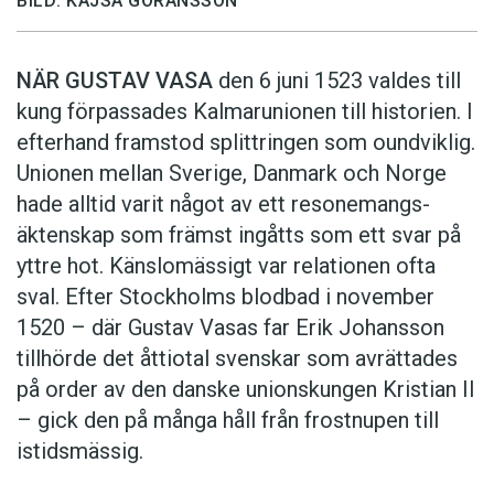
BILD: KAJSA GÖRANSSON
NÄR GUSTAV VASA
den 6 juni 1523 ­valdes till
kung förpassades Kalmar­unionen till historien. I
efterhand framstod splittringen som ound­viklig.
­Unionen ­mellan Sverige, Danmark och ­Norge
hade alltid varit något av ett resonemangs­
äkten­skap som främst ingåtts som ett svar på
yttre hot. ­Känslomässigt var rela­tionen ofta
sval. Efter Stockholms blodbad i novem­ber
1520 – där Gustav ­Vasas far Erik ­Johans­son
tillhörde det åttiotal svenskar som avrättades
på order av den danske unionskungen Kristian II
– gick den på många håll från frostnupen till
istidsmässig.