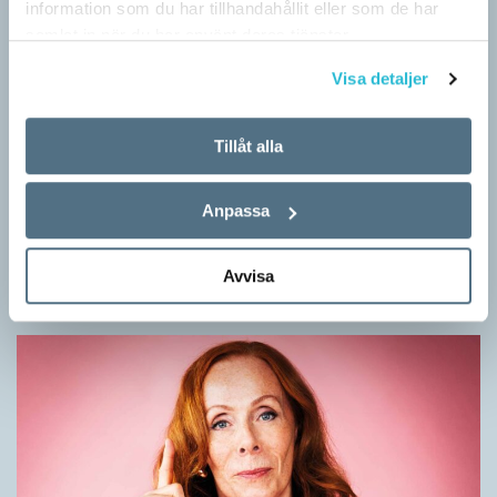
information som du har tillhandahållit eller som de har
samlat in när du har använt deras tjänster.
Visa detaljer
Tillåt alla
Mesen är ingen fegis
Anpassa
KRÖNIKOR
Sveriges vanligaste vinterfågel är en mes. Alltså ingen fegis
precis och inte heller någon oxe, trots namnet. Att den kallas
Avvisa
för talgoxe beror på att…