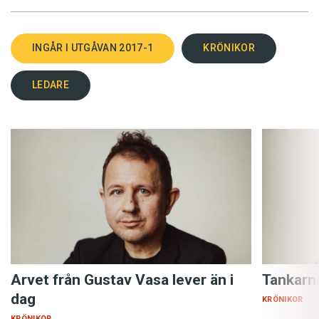
INGÅR I UTGÅVAN 2017-1
KRÖNIKOR
LEDARE
Arvet från Gustav Vasa lever än i
Tankarn
dag
KRÖNIKOR
KRÖNIKOR