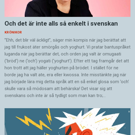
Och det är inte alls så enkelt i svenskan
KRÖNIKOR
”Ehh, det blir väl äckligt”, säger min kompis när jag berättat att
jag till frukost äter smörgås och yoghurt. Vi pratar bantuspråket
luganda när jag berättar det, och orden jag valt är omugaati
(’bröd’) ne (’och’) yogati (’yoghurt’). Efter ett tag framgår det att
hon trott att jag häller yoghurten på brödet. I stället för ne
borde jag ha valt ate, era eller kwossa. Inte misstänkte jag när
jag började lära mig detta språk att en så enkel glosa som ’och’
skulle vara så mödosam att behärska! Det visar sig att
svenskans och inte är så tydligt som man kan tro;…