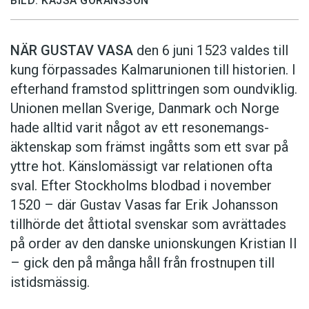
BILD: KAJSA GÖRANSSON
NÄR GUSTAV VASA
den 6 juni 1523 ­valdes till
kung förpassades Kalmar­unionen till historien. I
efterhand framstod splittringen som ound­viklig.
­Unionen ­mellan Sverige, Danmark och ­Norge
hade alltid varit något av ett resonemangs­
äkten­skap som främst ingåtts som ett svar på
yttre hot. ­Känslomässigt var rela­tionen ofta
sval. Efter Stockholms blodbad i novem­ber
1520 – där Gustav ­Vasas far Erik ­Johans­son
tillhörde det åttiotal svenskar som avrättades
på order av den danske unionskungen Kristian II
– gick den på många håll från frostnupen till
istidsmässig.