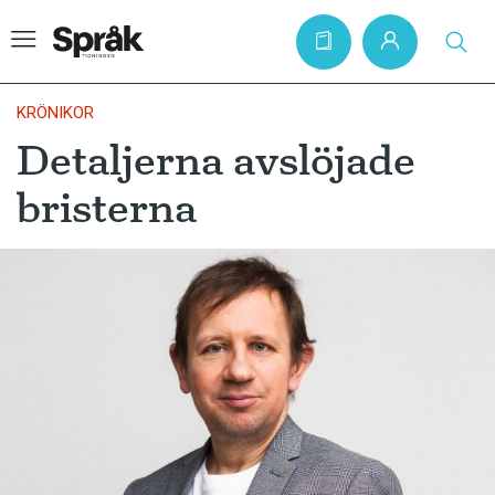
KRÖNIKOR
Detaljerna avslöjade
Hem
bristerna
Artiklar
Krönikor
Språkfrågor
Skrivtips
Bokrecensioner
Kviss
Podden