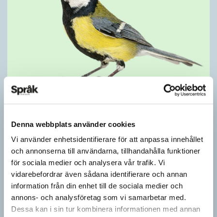
Mesen är ingen fegis
KRÖNIKOR
Denna webbplats använder cookies
Sveriges vanligaste vinterfågel är en mes. Alltså ingen fegis
precis och inte heller någon oxe, trots namnet. Att den kallas
Vi använder enhetsidentifierare för att anpassa innehållet
för talgoxe beror på att…
och annonserna till användarna, tillhandahålla funktioner
för sociala medier och analysera vår trafik. Vi
vidarebefordrar även sådana identifierare och annan
information från din enhet till de sociala medier och
annons- och analysföretag som vi samarbetar med.
Dessa kan i sin tur kombinera informationen med annan