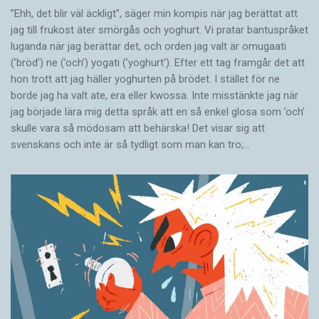
”Ehh, det blir väl äckligt”, säger min kompis när jag berättat att
jag till frukost äter smörgås och yoghurt. Vi pratar bantuspråket
luganda när jag berättar det, och orden jag valt är omugaati
(’bröd’) ne (’och’) yogati (’yoghurt’). Efter ett tag framgår det att
hon trott att jag häller yoghurten på brödet. I stället för ne
borde jag ha valt ate, era eller kwossa. Inte misstänkte jag när
jag började lära mig detta språk att en så enkel glosa som ’och’
skulle vara så mödosam att behärska! Det visar sig att
svenskans och inte är så tydligt som man kan tro;…