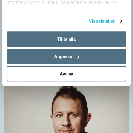
information som du har tillhandahållit eller som de har
samlat in när du har använt deras tjänster.
Visa detaljer
Tillåt alla
Rör inte mitt asså!
Anpassa
KRÖNIKOR
Vet ni vad småord är? Ja, det är små ord. Låt mig förklara vad
jag i dag menar med småord. Jag vet att jag i…
Avvisa