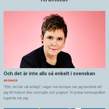
Och det är inte alls så enkelt i svenskan
KRÖNIKOR
”Ehh, det blir väl äckligt”, säger min kompis när jag berättat att
jag till frukost äter smörgås och yoghurt. Vi pratar bantuspråket
luganda när jag…