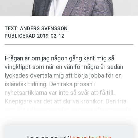
Anmäl till språkpolisen
Föreslå nyord
Annonsera
TEXT: ANDERS SVENSSON
PUBLICERAD 2019-02-12
Prenumerera
Läs Språktidningen digitalt
Frågan är om jag någon gång känt mig så
Press
vingklippt som när en vän för några år sedan
lyckades övertala mig att börja jobba för en
isländsk tidning. Den raka prosan i
nyhetsartiklarna var inte så svår att få till.
Knepigare var det att skriva krönikor. Den fria
och lätt raljerande stilen som jag eftersträvade
fanns inte riktigt där på isländska. Jag hade helt
enkelt gett mig ut på stilistiska djup där mina
språkkunskaper inte bottnade.
Redan prenumerant?
Logga in för att läsa