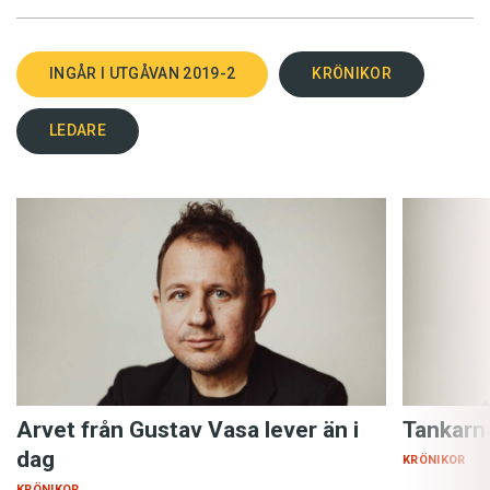
INGÅR I UTGÅVAN 2019-2
KRÖNIKOR
LEDARE
Arvet från Gustav Vasa lever än i
Tankarn
dag
KRÖNIKOR
KRÖNIKOR