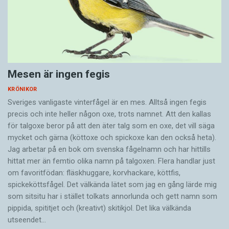
Mesen är ingen fegis
KRÖNIKOR
Sveriges vanligaste vinterfågel är en mes. Alltså ingen fegis
precis och inte heller någon oxe, trots namnet. Att den kallas
för talgoxe beror på att den äter talg som en oxe, det vill säga
mycket och gärna (köttoxe och spickoxe kan den också heta).
Jag arbetar på en bok om svenska fågelnamn och har hittills
hittat mer än femtio olika namn på talgoxen. Flera handlar just
om favoritfödan: fläskhuggare, korvhackare, köttfis,
spickeköttsfågel. Det välkända lätet som jag en gång lärde mig
som sitsitu har i stället tolkats annorlunda och gett namn som
pippida, spititjet och (kreativt) skitikjol. Det lika välkända
utseendet…