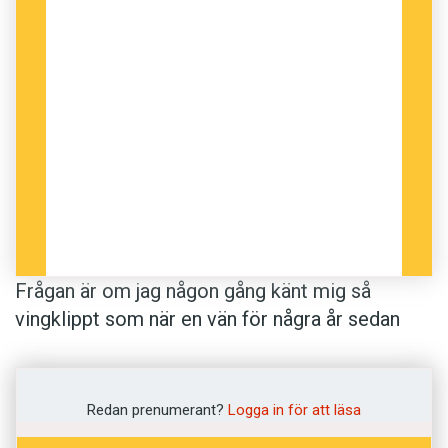
Frågan är om jag någon gång känt mig så
vingklippt som när en vän för några år sedan
lyckades övertala mig att börja jobba för en
isländsk tidning. Den raka prosan i
nyhetsartiklarna var inte så svår att få till.
Redan prenumerant?
Logga in för att läsa
Knepigare var det att skriva krönikor. Den fria