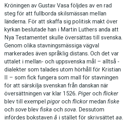
Kröningen av Gustav Vasa följdes av en rad
steg för att fullborda skilsmässan mellan
länderna. För att skaffa sig politisk makt över
kyrkan beslutade han i Martin Luthers anda att
Nya Testamentet skulle översättas till svenska.
Genom olika stavningsmässiga vägval
markerades även språklig distans. Och det var
uttalet i mellan- och uppsvenska mål – alltså ­
dialekter som talades utom hörhåll för Kristian
II – som fick fungera som mall för stavningen
för att särskilja svenskan från danskan när
översättningen var klar 1526.
Piger
och
flicker
blev till exempel
pigor
och
flickor
medan
fiske
och
sove
blev
fiska
och
sova
. Dessutom
infördes bokstaven
å
i stället för skrivsättet
aa
.