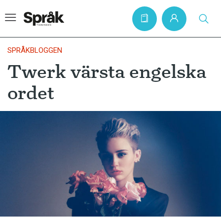
SPRÅKBLOGGEN
Twerk värsta engelska
Hem
ordet
Artiklar
Krönikor
Språkfrågor
Skrivtips
Bokrecensioner
Kviss
Podden