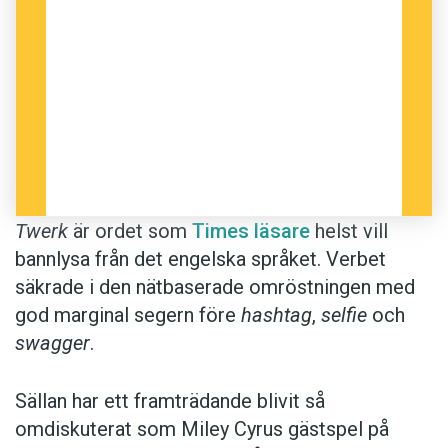
som det ord som flest Time-läsare ville
bannlysa. "Vad betyder swag?" och "vad betyder
yolo?" var för övrigt tvåa och trea på topplistan
över årets
Google-sökningar
som började med
vad
.
Anders
Twerk
är ordet som
Times läsare
helst vill
Foto: Tyrone Lebon/RCA Records
bannlysa från det engelska språket. Verbet
säkrade i den nätbaserade omröstningen med
god marginal segern före
hashtag
,
selfie
och
swagger
.
Sällan har ett framträdande blivit så
omdiskuterat som Miley Cyrus gästspel på