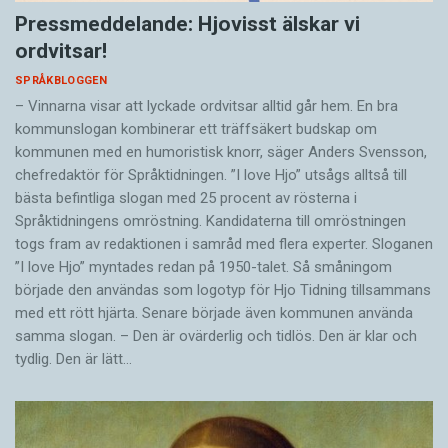
Pressmeddelande: Hjovisst älskar vi
ordvitsar!
SPRÅKBLOGGEN
– Vinnarna visar att lyckade ordvitsar alltid går hem. En bra
kommunslogan kombinerar ett träffsäkert budskap om
kommunen med en humoristisk knorr, säger Anders Svensson,
chefredaktör för Språktidningen. ”I love Hjo” utsågs alltså till
bästa befintliga slogan med 25 procent av rösterna i
Språktidningens omröstning. Kandidaterna till omröstningen
togs fram av redaktionen i samråd med flera experter. Sloganen
”I love Hjo” myntades redan på 1950-talet. Så småningom
började den användas som logotyp för Hjo Tidning tillsammans
med ett rött hjärta. Senare började även kommunen använda
samma slogan. – Den är ovärderlig och tidlös. Den är klar och
tydlig. Den är lätt…