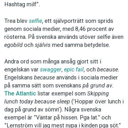
Hashtag milf”.
Trea blev
selfie
, ett självporträtt som sprids
genom sociala medier, med 8,46 procent av
rösterna. På svenska används utöver
selfie
även
egobild
och
självis
med samma betydelse.
Andra ord som många ansåg gjort sitt i
engelskan var
swagger
,
epic fail
, och
because
.
Engelskans
because
används i sociala medier
på samma sätt som svenskans
på grund av
.
The Atlantic
listar exempel som
Skipping
lunch today because sleep
(’Hoppar över lunch i
dag på grund av sömn’). Några svenska
exempel är ”Väntar på hissen. Pga lat.” och
”Lernström vill jag mest nypa i kinden pga söt.”