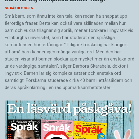
SPRÅKBLOGGEN
Små barn, som ännu inte kan tala, kan redan ha snappat upp
flerordiga fraser. Detta kan också vara skillnaden mellan hur
barn och vuxna tillägnar sig språk, menar forskare i lingvistik vid
Edinburghs universitet, som har studerat den språkliga
kompetensen hos ettåringar. ”Tidigare forskning har klargjort
att små barn känner igen många vanliga ord. Men den här
studien visar att barnen plockar upp mycket mer än enstaka ord
ur de vardagliga samtalen”, säger Barbora Skarabela, doktor i
lingvistik. Barnen lär sig komplexa satser och enstaka ord
samtidigt. Forskarna studerade cirka 40 barn i ettårsåldern och
deras språkinlärning i en rad uppmärksamhetstester.…