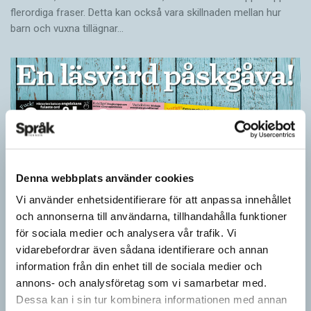
flerordiga fraser. Detta kan också vara skillnaden mellan hur
barn och vuxna tillägnar…
Denna webbplats använder cookies
Vi använder enhetsidentifierare för att anpassa innehållet
och annonserna till användarna, tillhandahålla funktioner
för sociala medier och analysera vår trafik. Vi
Ge bort Språktidningen till påsk!
vidarebefordrar även sådana identifierare och annan
SPRÅKBLOGGEN
information från din enhet till de sociala medier och
Inför påsken har vi ett riktigt fint erbjudande. Just nu kan du ge
annons- och analysföretag som vi samarbetar med.
bort 3 nummer av Språktidningen för bara 99 kronor! Du kan
Dessa kan i sin tur kombinera informationen med annan
också…