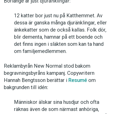
Borlänge är just
djuränklingar
:
12 katter bor just nu på Katthemmet. Av
dessa är ganska många djuränklingar, eller
änkekatter som de också kallas. Folk dör,
blir dementa, hamnar på ett boende och
det finns ingen i släkten som kan ta hand
om familjemedlemmen.
Reklambyrån New Normal stod bakom
begravningsbyråns kampanj. Copywritern
Hannah Bengtsson berättar i
Resumé
om
bakgrunden till idén:
Människor älskar sina husdjur och ofta
räknas även de som närmast anhöriga,