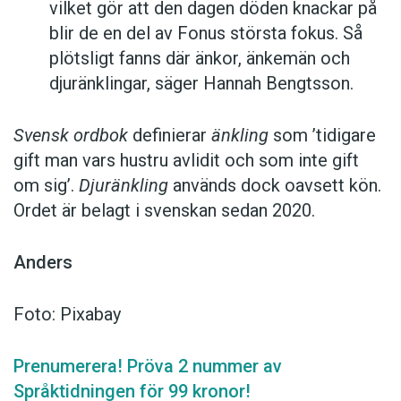
vilket gör att den dagen döden knackar på
blir de en del av Fonus största fokus. Så
plötsligt fanns där änkor, änkemän och
djuränklingar, säger Hannah Bengtsson.
Svensk ordbok
definierar
änkling
som ’tidigare
gift man vars hustru av­lidit och som inte gift
om sig’.
Djuränkling
används dock oavsett kön.
Ordet är belagt i svenskan sedan 2020.
Anders
Foto: Pixabay
Prenumerera! Pröva 2 nummer av
Språktidningen för 99 kronor!