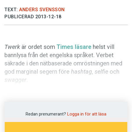
Anmäl till språkpolisen
TEXT:
ANDERS SVENSSON
Föreslå nyord
PUBLICERAD 2013-12-18
Annonsera
Prenumerera
Läs Språktidningen digitalt
Twerk
är ordet som
Times läsare
helst vill
bannlysa från det engelska språket. Verbet
Press
säkrade i den nätbaserade omröstningen med
god marginal segern före
hashtag
,
selfie
och
swagger
.
Sällan har ett framträdande blivit så
omdiskuterat som Miley Cyrus gästspel på
sommarens MTV-gala. Tonårsidolen
twerkade
,
Redan prenumerant?
Logga in för att läsa
en dans som enligt Fredrik Strage i
Dagens
Nyheter
går ut på att "skaka sin stjärt tills