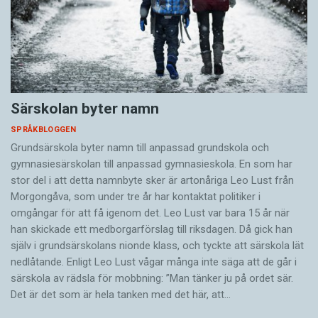
Särskolan byter namn
SPRÅKBLOGGEN
Grundsärskola byter namn till anpassad grundskola och
gymnasiesärskolan till anpassad gymnasieskola. En som har
stor del i att detta namnbyte sker är artonåriga Leo Lust från
Morgongåva, som under tre år har kontaktat politiker i
omgångar för att få igenom det. Leo Lust var bara 15 år när
han skickade ett medborgarförslag till riksdagen. Då gick han
själv i grundsärskolans nionde klass, och tyckte att särskola lät
nedlåtande. Enligt Leo Lust vågar många inte säga att de går i
särskola av rädsla för mobbning: ”Man tänker ju på ordet sär.
Det är det som är hela tanken med det här, att…