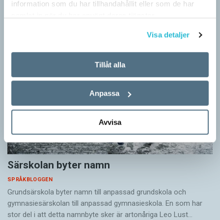
information som du har tillhandahållit eller som de har
samlat in när du har använt deras tjänster.
Visa detaljer
Tillåt alla
Anpassa
Avvisa
Särskolan byter namn
SPRÅKBLOGGEN
Grundsärskola byter namn till anpassad grundskola och
gymnasiesärskolan till anpassad gymnasieskola. En som har
stor del i att detta namnbyte sker är artonåriga Leo Lust…