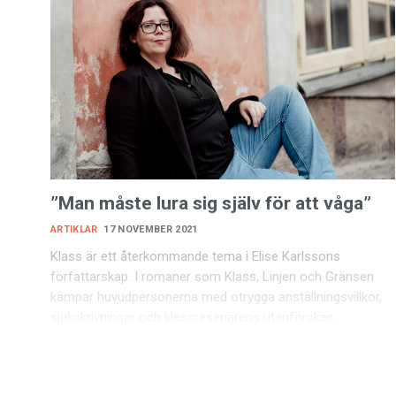
”Man måste lura sig själv för att våga”
ARTIKLAR
17 NOVEMBER 2021
Klass är ett återkommande tema i Elise Karlssons
författarskap. I romaner som Klass, Linjen och Gränsen
kämpar huvudpersonerna med otrygga anställningsvillkor,
sjukskrivningar och klassresenärens utanförskap.…