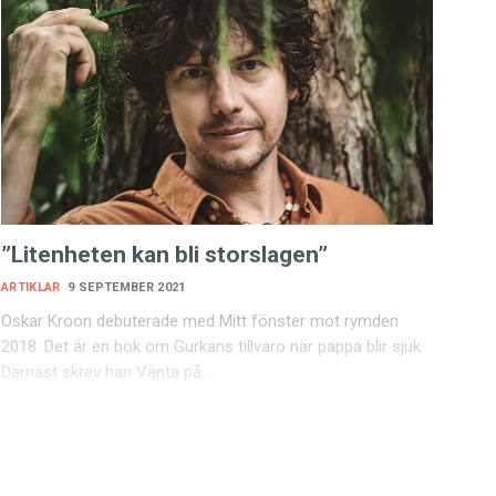
”Litenheten kan bli storslagen”
ARTIKLAR
9 SEPTEMBER 2021
Oskar Kroon debuterade med Mitt fönster mot rymden
2018. Det är en bok om Gurkans tillvaro när pappa blir sjuk.
Därnäst skrev han Vänta på…