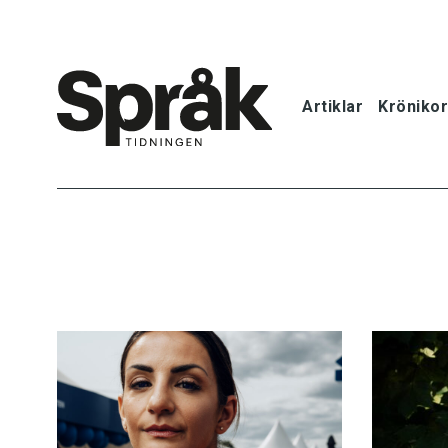
Artiklar
Krönikor
Hem
Artiklar
Krönikor
Språkfrågor
Skrivtips
Bokrecensi