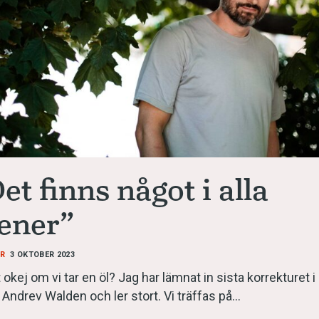
språkpolisen
rd
et finns något i alla
ener”
a
AR
3 OKTOBER 2023
dningen digitalt
 okej om vi tar en öl? Jag har lämnat in sista korrekturet i
 Andrev Walden och ler stort. Vi träffas på…