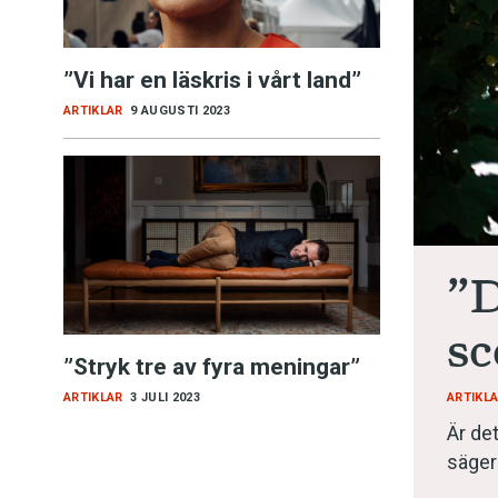
Kviss
”Vi har en läskris i vårt land”
Podden
ARTIKLAR
9 AUGUSTI 2023
Anmäl till 
Föreslå nyo
”D
Annonsera
sc
Prenumerer
”Stryk tre av fyra meningar”
ARTIKL
ARTIKLAR
3 JULI 2023
Läs Språkti
Är det
säger
Press