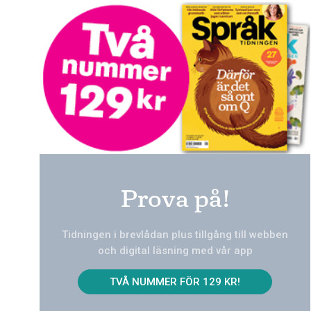
Prova på!
Tidningen i brevlådan plus tillgång till webben
och digital läsning med vår app
TVÅ NUMMER FÖR 129 KR!