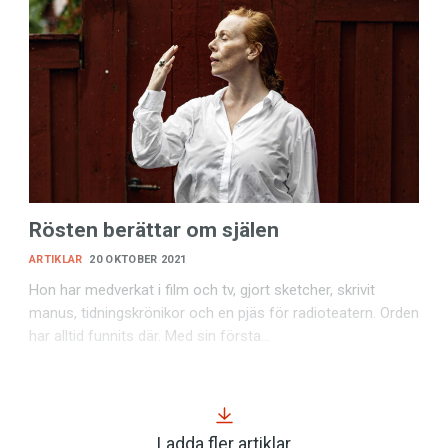
Rösten berättar om själen
ARTIKLAR
20 OKTOBER 2021
Hon har medverkat i film och tv, gjort sketcher, skrivit
manus, tidningskrönikor och en pjäs för radioteatern. Orden
har alltid funnits där. Med sin första…
Ladda fler artiklar