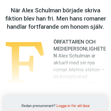
Anmäl till språkpolisen
När Alex Schulman började skriva
Föreslå nyord
fiktion blev han fri. Men hans romaner
Annonsera
f
handlar fortfarande om honom själv.
Prenumerera
Läs Språktidningen digitalt
ÖRFATTAREN OCH
Press
MEDIEPERSONLIGHETE
N
Alex Schulman är
aktuell med sin nya
roman
Malma station
–
en komplicerad
berättelse om kärlek,
övergivenhet och vrede
som skildras ur flera personers perspektiv i
olika tidsplan. Budskapet? Alex Schulman har
Redan prenumerant?
Logga in för att läsa