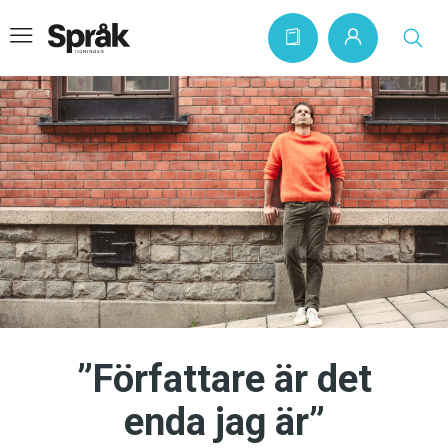
Hem
Artiklar
Krönikor
Språkfrågor
Skrivtips
Bokrecensioner
”Författare är det
Kviss
enda jag är”
Podden