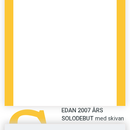
er svenskar som inte förstår finska. Många här
tycker att finskan låter kantig, men de missar
finskans vackra bilder. Det är ett otroligt fint
språk och så är det ju inte indoeuropeiskt och
bara det är ju så intressant och häftigt!
”Mamma skämdes för att vi pratade
finska då. Hon överförde lite av
skammen på mig.”
EDAN 2007 ÅRS
SOLODEBUT
med skivan
DET VAR NÄR
Anna Järvinen och den finska
”Jag fick feeling” har
musikern Tapio Viitasaari jobbade tillsammans