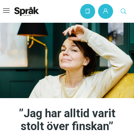
Hem
Artiklar
Krönikor
Språkfrågor
Skrivtips
Bokrecensioner
”Jag har alltid varit
Kviss
stolt över finskan”
Podden