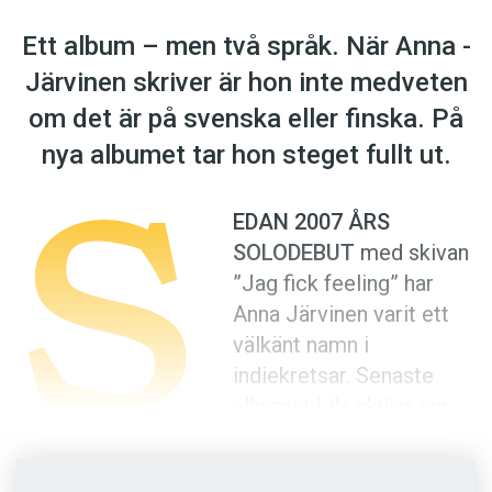
Anmäl till språkpolisen
Ett album – men två språk. När Anna ­
Föreslå nyord
Järvinen skriver är hon inte medveten
Annonsera
om det är på svenska eller finska. På
Prenumerera
S
nya ­albumet tar hon steget fullt ut.
Läs Språktidningen digitalt
Press
EDAN 2007 ÅRS
SOLODEBUT
med skivan
”Jag fick feeling” har
Anna Järvinen varit ett
välkänt namn i
indiekretsar. Senaste
albumet Lila skiljer sig
en smula från tidigare
album. Inte nog med att Anna Järvinen själv inte