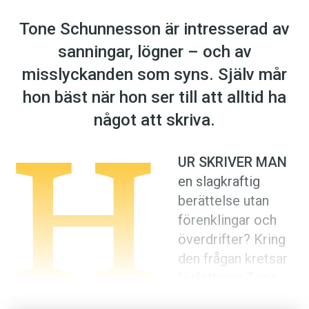
Anmäl till språkpolisen
Tone Schunnesson är intresserad av
Föreslå nyord
sanningar, lögner – och av
Annonsera
misslyckanden som syns. Själv mår
Prenumerera
hon bäst när hon ser till att alltid ha
Läs Språktidningen digitalt
H
något att skriva.
Press
UR SKRIVER MAN
en slagkraftig
berättelse utan
förenklingar och
överdrifter? Kring
den frågan kretsar
författaren Tone
Schunnessons nya