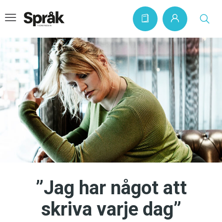
Hem
Artiklar
Krönikor
Språkfrågor
Skrivtips
Bokrecensioner
”Jag har något att
Kviss
skriva varje dag”
Podden