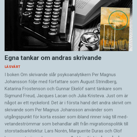
Egna tankar om andras skrivande
LÄSVÄRT
I boken Om skrivande slår psykoanalytikern Per Magnus
Johansson följe med författare som August Strindberg,
Katarina Frostenson och Gunnar Ekelöf samt tänkare som
Sigmund Freud, Jacques Lacan och Julia Kristeva. Just om är
något av ett nyckelord. Det är i första hand det andra skrivit om
skrivande som Per Magnus Johansson använder som
utgångspunkt för korta essäer som ibland rinner iväg till med­
vetandeströmmar som behandlar allt från migrationspolitik till
storstadsarkitektur. Lars Norén, Marguerite Duras och Olof