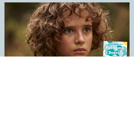
Historien bakom våra förnamn
LÄSVÄRT
När Peter Høegs roman Fröken Smillas känsla för snö blev film
1997 blev det också ett förnamn i Sverige. Grunden är det
grönländska kvinnonamnet Millaaraq (’en som smånynnar’)
som kombinerades med danskans smil (’leende’). I dag bärs
Smilla av drygt 1 800 svenskar efter att ha varit ett förnamn på
modet under 2000-talets första år. Den andra upplagan av