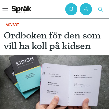
LÄSVÄRT
Ordboken för den som
Hem
vill ha koll på kidsen
Artiklar
Krönikor
Språkfrågor
Skrivtips
Bokrecensioner
Kviss
Podden