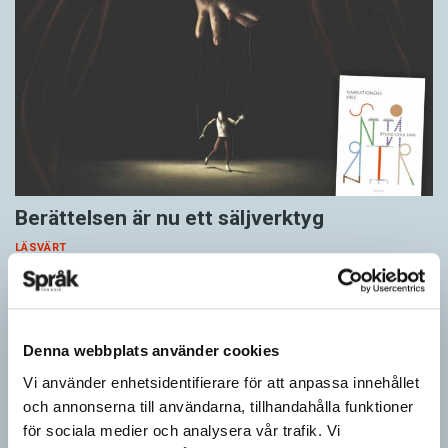
Berättelsen är nu ett säljverktyg
LÄSVÄRT
Narrativ, ’berättelse; subjektivt färgad uppfattning’, var en av
nykomlingarna i 2026 års upplaga av Svenska Akademiens
ordlista, SAOL. Som adjektiv har narrativ, ’berättande’, funnits
med…
Denna webbplats använder cookies
Vi använder enhetsidentifierare för att anpassa innehållet
och annonserna till användarna, tillhandahålla funktioner
för sociala medier och analysera vår trafik. Vi