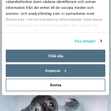
vidarebefordrar även sådana identifierare och annan
information från din enhet till de sociala medier och
annons- och analysföretag som vi samarbetar med.
Dessa kan i sin tur kombinera informationen med annan
information som du har tillhandahållit eller som de har
samlat in när du har använt deras tjänster.
Visa detaljer
Egna tankar om andras skrivande
LÄSVÄRT
Tillåt alla
I boken Om skrivande slår psykoanalytikern Per Magnus
Johansson följe med författare som August Strindberg,
Anpassa
Katarina Frostenson och Gunnar Ekelöf samt tänkare som
Sigmund Freud,…
Avvisa