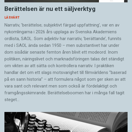
Berättelsen är nu ett säljverktyg
LÄSVÄRT
Narrativ, ’berättelse; subjektivt färgad uppfattning’, var en av
nykomlingarna i 2026 års upplaga av Svenska Akademiens
ordlista, SAOL. Som adjektiv har narrativ, ’berättande’, funnits
med i SAOL ända sedan 1950 – men substantivet har under
dom sisådär senaste femton åren blivit ett modeord. Inom
politiken, näringslivet och marknadsföringen talas det ständigt
om vikten av att sätta och kontrollera narrativ. I praktiken
handlar det om ett slags motsvarighet till filmvärldens ”baserad
på en sann historia” – att formulera något som ger sken av att
vara sant och ­relevant men som också är fördelaktigt och
framgångsskimrande. Berättelseboomen har i många fall tagit
steget…