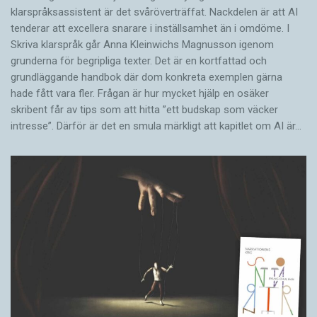
klarspråksassistent är det svår­överträffat. Nack­delen är att AI
tenderar att excellera snarare i inställsamhet än i omdöme. I
Skriva klarspråk går Anna Kleinwichs Magnusson igenom
grunderna för begripliga texter. Det är en kortfattad och
grundläggande handbok där dom konkreta exemplen gärna
hade fått vara fler. Frågan är hur mycket hjälp en osäker
skribent får av tips som att hitta ”ett budskap som väcker
intresse”. Därför är det en smula märkligt att kapitlet om AI är…