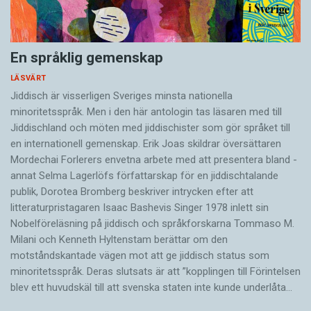
En språklig gemenskap
LÄSVÄRT
Jiddisch är visserligen Sveriges minsta nationella
minoritetsspråk. Men i den här antologin tas läsaren med till
Jiddischland och möten med jiddischister som gör språket till
en internationell gemenskap. Erik Joas skildrar översättaren
Morde­chai Forlerers envetna arbete med att presentera bland ­
annat Selma Lagerlöfs författarskap för en jiddisch­talande
publik, Dorotea Bromberg beskriver intrycken efter att
litteraturpristagaren Isaac Bashevis Singer 1978 inlett sin
Nobelföreläsning på jiddisch och språkforskarna Tommaso M.
Milani och Kenneth Hyltenstam berättar om den
motståndskantade vägen mot att ge jiddisch status som
minoritetsspråk. Deras slutsats är att ”kopplingen till Förintelsen
blev ett huvud­skäl till att svenska staten inte kunde underlåta…