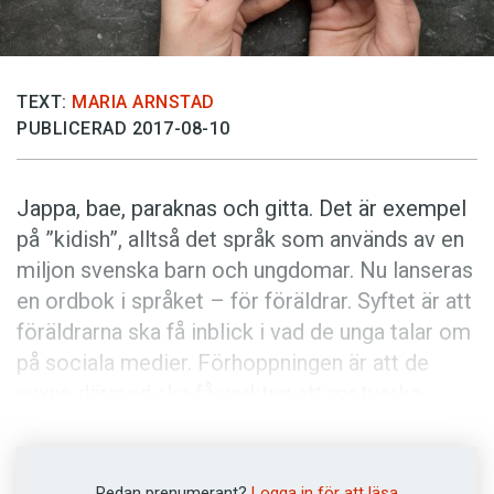
Anmäl till språkpolisen
Föreslå nyord
Annonsera
TEXT:
MARIA ARNSTAD
PUBLICERAD 2017-08-10
Prenumerera
Läs Språktidningen digitalt
Jappa, bae, paraknas och gitta. Det är exempel
Press
på ”kidish”, alltså det språk som används av en
miljon svenska barn och ungdomar. Nu lanseras
en ordbok i språket – för föräldrar. Syftet är att
föräldrarna ska få inblick i vad de unga talar om
på sociala medier. Förhoppningen är att de
vuxna därmed ska få verktyg att motverka
kränkningar på nätet.
Landskrona stad ligger bakom ordboken, i
Redan prenumerant?
Logga in för att läsa