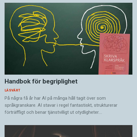
Handbok för begriplighet
LÄSVÄRT
På några få år har AI på många håll tagit över som
språkgranskare. AI stavar i regel fantastiskt, strukturerar
förträffligt och benar tjänstvilligt ut otydligheter.…