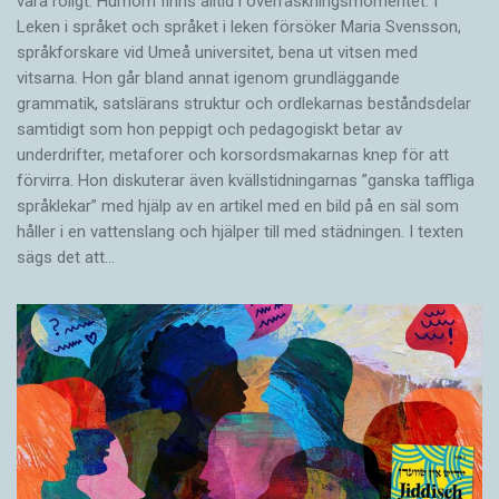
vara roligt. Humorn finns alltid i överrask­ningsmomentet. I
Leken i språket och språket i leken för­söker Maria Svensson,
språkforskare vid Umeå universitet, bena ut vitsen med
vitsarna. Hon går bland annat igenom grundläggande
grammatik, satslärans struktur och ord­lekarnas beståndsdelar
samtidigt som hon peppigt och pedagogiskt betar av
underdrifter, meta­forer och korsords­makarnas knep för att
förvirra. Hon diskuterar även ­kvällstidningarnas ”ganska taffliga
språklekar” med hjälp av en artikel med en bild på en säl som
håller i en vatten­slang och hjälper till med städningen. I ­texten
sägs det att…