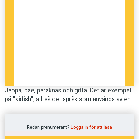
Jappa, bae, paraknas och gitta. Det är exempel
på ”kidish”, alltså det språk som används av en
miljon svenska barn och ungdomar. Nu lanseras
en ordbok i språket – för föräldrar. Syftet är att
föräldrarna ska få inblick i vad de unga talar om
Redan prenumerant?
Logga in för att läsa
på sociala medier. Förhoppningen är att de